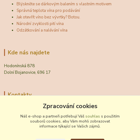
Blýskněte se dárkovým balením s vlastním motivem
Správná teplota vína pro podávání
Jak otevřít víno bez vývrtky? Botou.
Národní zvyklosti pití vína
Odzátkování a nalévání vína
Kde nás najdete
Hodonínská 878
Dolní Bojanovice, 696 17
Kontakty
Zpracování cookies
Zákaznická podpora Vinobal
+420 518 372 265
Náš e-shop a partneři potřebují Váš
souhlas
s použitím
(Po-Pá, 7-15 hod.)
souborů cookies, aby Vám mohli zobrazovat
informace týkající se Vašich zájmů.
obchod@vinobal.cz