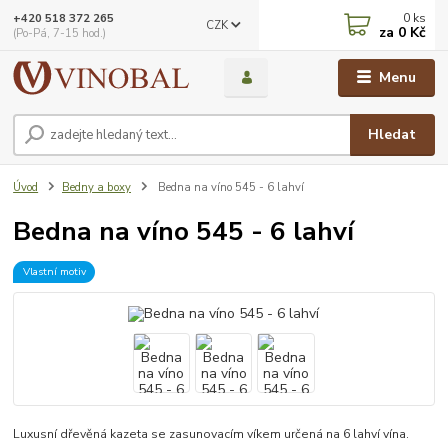
0
ks
+420 518 372 265
CZK
za
0 Kč
(Po-Pá, 7-15 hod.)
Menu
Hledat
Úvod
Bedny a boxy
Bedna na víno 545 - 6 lahví
Bedna na víno 545 - 6 lahví
Vlastní motiv
Luxusní dřevěná kazeta se zasunovacím víkem určená na 6 lahví vína.