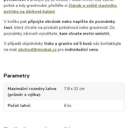
potisk a kdy gravírování, přečtěte si
článek o volbě vlastního
potisku na dárkové balení
.
V košíku pak
připojte obrázek nebo napište do poznámky
text
, který chcete na produkt potisknout nebo gravírovat. Do
poznámky zároveň vysvětlete,
kam chcete motiv umístit.
V případě objednávky
tisku a gravíru
od 5 kusů
nás kontaktujte
na mail
obchod@vinobal.cz
pro
individuální cenu
.
Parametry
Maximální rozměry lahve
7.8 x 32 cm
(průměr x výška)
Počet lahví
6 ks