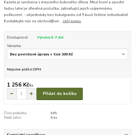
Kazeta je vyrobena z masivního bukového dřeva. Mezi horní a spodní
řadou lahví je dřevěná proložka, zabraňující jejich vzájemnému
poškození. - objednávky bez tisku/gravíru od 5 kusů řešíme individuálně.
Kontaktujte nás na obchod@vin...
celý popis
Dostupnost
Výroba 5-7 dní
Varianta
Nejsme plátci DPH
1 256 Kč
/
ks
Přidat do košíku
Číslo produktu:
545
Počet lahví:
6 ks