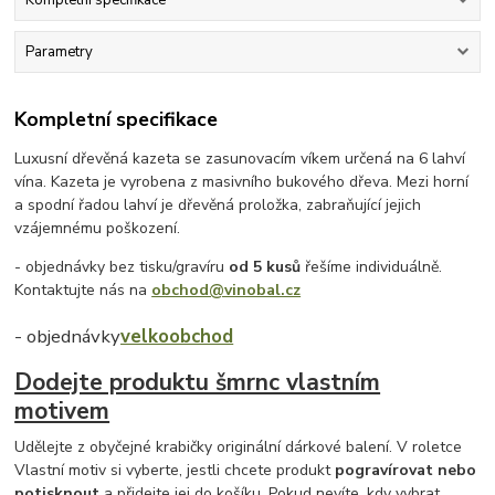
Kompletní specifikace
Parametry
Kompletní specifikace
Luxusní dřevěná kazeta se zasunovacím víkem určená na 6 lahví
vína. Kazeta je vyrobena z masivního bukového dřeva. Mezi horní
a spodní řadou lahví je dřevěná proložka, zabraňující jejich
vzájemnému poškození.
- objednávky bez tisku/gravíru
od 5 kusů
řešíme individuálně.
Kontaktujte nás na
obchod@vinobal.cz
- objednávky
velkoobchod
Dodejte produktu šmrnc vlastním
motivem
Udělejte z obyčejné krabičky originální dárkové balení. V roletce
Vlastní motiv si vyberte, jestli chcete produkt
pogravírovat nebo
potisknout
a přidejte jej do košíku. Pokud nevíte, kdy vybrat