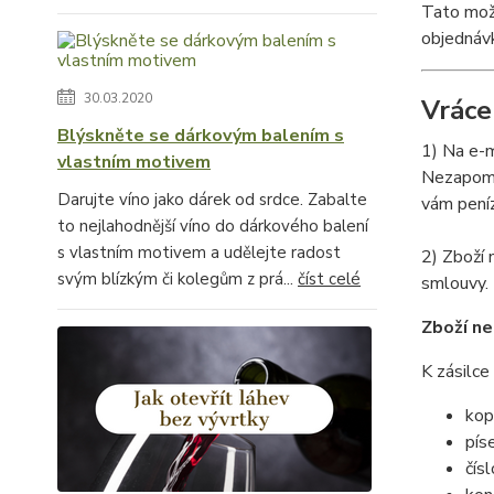
Tato možn
objednávk
30.03.2020
Vráce
Blýskněte se dárkovým balením s
1) Na e-
vlastním motivem
Nezapomeň
Darujte víno jako dárek od srdce. Zabalte
vám pení
to nejlahodnější víno do dárkového balení
s vlastním motivem a udělejte radost
2) Zboží 
svým blízkým či kolegům z prá...
číst celé
smlouvy.
Zboží ne
K zásilce 
kop
pís
čís