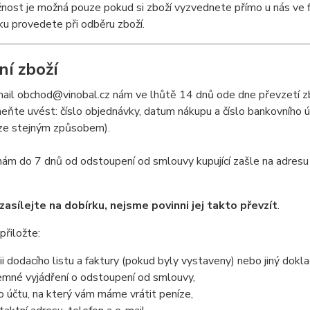
ost je možná pouze pokud si zboží vyzvednete přímo u nás ve f
u provedete při odběru zboží.
ní zboží
mail obchod@vinobal.cz nám ve lhůtě 14 dnů ode dne převzetí z
te uvést: číslo objednávky, datum nákupu a číslo bankovního účtu
ze stejným způsobem).
nám do 7 dnů od odstoupení od smlouvy kupující zašle na adres
zasílejte na dobírku, nejsme povinni jej takto převzít
.
přiložte:
ii dodacího listu a faktury (pokud byly vystaveny) nebo jiný doklad
emné vyjádření o odstoupení od smlouvy,
lo účtu, na který vám máme vrátit peníze,