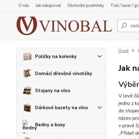
O nás
Jak nakupovat
Obchodní podmínky
Tisk / laser / g
Úvod
J
Poličky na kořenky
Jak 
Domácí dřevěné vinotéky
Výběr
Stojany na víno
V levé čá
jednu z k
Dárkové kazety na víno
do stojan
název pro
Bedny a boxy
v pravé č
„Přidat d