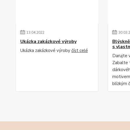
13
.
04
.
2022
30
.
03
.
Ukázka zakázkové výroby
Blýskně
s vlast
Ukázka zakázkové výroby
číst celé
Darujte v
Zabalte 
dárkovéh
motivem 
blízkým č