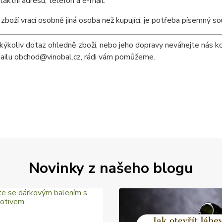
taktní adresu, telefon a e-mail.
zboží vrací osobně jiná osoba než kupující, je potřeba písemný sou
akýkoliv dotaz ohledně zboží, nebo jeho dopravy neváhejte nás
ailu obchod@vinobal.cz, rádi vám pomůžeme.
Novinky z našeho blogu