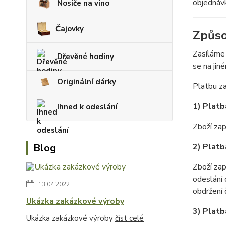
objednáv
Nosiče na víno
Čajovky
Způso
Zasíláme 
Dřevěné hodiny
se na jin
Originální dárky
Platbu za
1) Platb
Ihned k odeslání
Zboží zap
2) Platb
Blog
Zboží za
odeslání
13.04.2022
obdržení 
Ukázka zakázkové výroby
3) Platb
Ukázka zakázkové výroby
číst celé