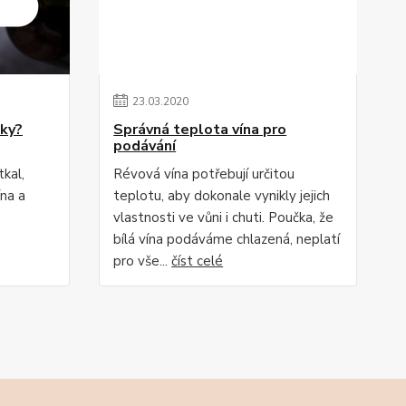
23
.
03
.
2020
tky?
Správná teplota vína pro
podávání
tkal,
Révová vína potřebují určitou
ína a
teplotu, aby dokonale vynikly jejich
vlastnosti ve vůni i chuti. Poučka, že
bílá vína podáváme chlazená, neplatí
pro vše...
číst celé