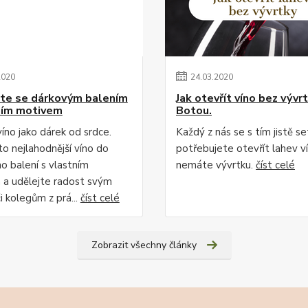
2020
24
.
03
.
2020
te se dárkovým balením
Jak otevřít víno bez vývr
ním motivem
Botou.
íno jako dárek od srdce.
Každý z nás se s tím jistě se
to nejlahodnější víno do
potřebujete otevřít lahev v
o balení s vlastním
nemáte vývrtku.
číst celé
a udělejte radost svým
i kolegům z prá...
číst celé
Zobrazit všechny články