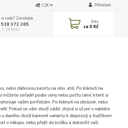
Přihlášení
CZK
 si rady? Zavolejte.
0
ks
 518 372 265
za
0 Kč
, 7-15 hod.)
ku, nebo dárkovou kazetu na víno, atd. Po kliknutí na
i můžete seřadit podle ceny nebo počtu lahví, které si
ce vyhovuje vašim potřebám. Po kliknutí na obrázek, nebo
afií. Pokud se vám zboží zalíbí, zbývá si už jen v nabídce
 u daného zboží barevné varianty k dispozici) a tlačítkem
t v nákupu, nebo přejít do košíku a dokončit vaši