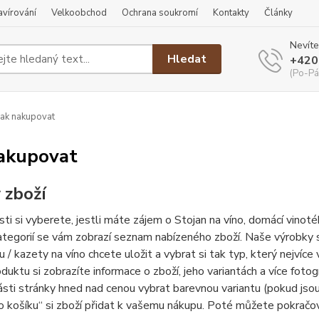
ravírování
Velkoobchod
Ochrana soukromí
Kontakty
Články
Nevíte
Hledat
+420
(Po-Pá
ak nakupovat
nakupovat
 zboží
sti si vyberete, jestli máte zájem o Stojan na víno, domácí vinoté
ategorií se vám zobrazí seznam nabízeného zboží. Naše výrobky s
u / kazety na víno chcete uložit a vybrat si tak typ, který nejví
duktu si zobrazíte informace o zboží, jeho variantách a více fotogr
ásti stránky hned nad cenou vybrat barevnou variantu (pokud jsou
o košíku“ si zboží přidat k vašemu nákupu. Poté můžete pokračova