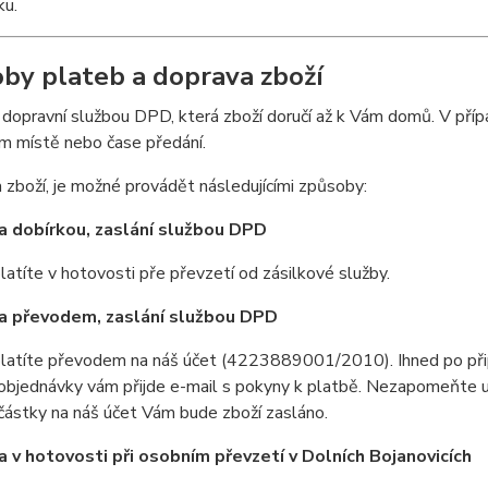
ku.
by plateb a doprava zboží
dopravní službou DPD, která zboží doručí až k Vám domů. V přípa
ém místě nebo čase předání.
 zboží, je možné provádět následujícími způsoby:
a dobírkou, zaslání službou DPD
latíte v hotovosti pře převzetí od zásilkové služby.
a převodem, zaslání službou DPD
platíte převodem na náš účet (4223889001/2010). Ihned po přip
 objednávky vám přijde e-mail s pokyny k platbě. Nezapomeňte
částky na náš účet Vám bude zboží zasláno.
a v hotovosti při osobním převzetí v Dolních Bojanovicích