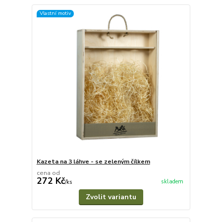
Vlastní motiv
Kazeta na 3 láhve - se zeleným čílkem
cena od
272 Kč
skladem
/
ks
Zvolit variantu