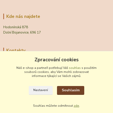
Kde nás najdete
Hodonínská 878
Dolní Bojanovice, 696 17
Kontakty
Zpracování cookies
Zákaznická podpora Vinobal
+420 518 372 265
Náš e-shop a partneři potřebují Váš
souhlas
s použitím
(Po-Pá, 7-15 hod.)
souborů cookies, aby Vám mohli zobrazovat
informace týkající se Vašich zájmů.
obchod@vinobal.cz
Souhlasím
Nastavení
Souhlas můžete odmítnout
zde
.
Vytvořeno na
Eshop-rychle.cz