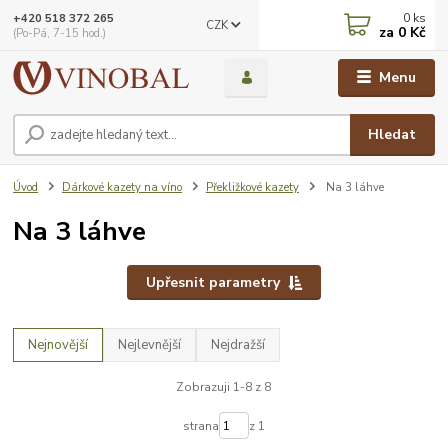
0
ks
+420 518 372 265
CZK
za
0 Kč
(Po-Pá, 7-15 hod.)
Menu
Hledat
Úvod
Dárkové kazety na víno
Překližkové kazety
Na 3 láhve
Na 3 láhve
Upřesnit parametry
Nejnovější
Nejlevnější
Nejdražší
Zobrazuji 1-8 z 8
strana
z 1