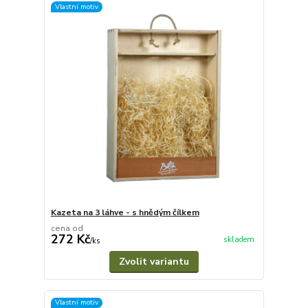
Vlastní motiv
Kazeta na 3 láhve - s hnědým čílkem
cena od
272 Kč
skladem
/
ks
Zvolit variantu
Vlastní motiv