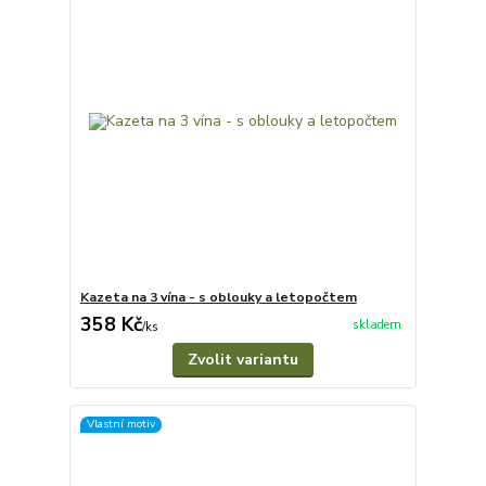
Kazeta na 3 vína - s oblouky a letopočtem
358 Kč
skladem
/
ks
Zvolit variantu
Vlastní motiv