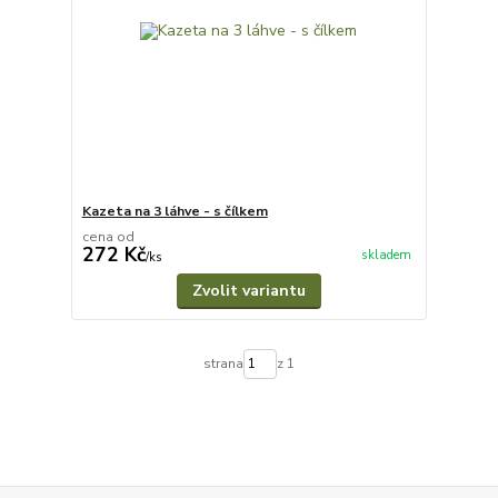
Kazeta na 3 láhve - s čílkem
cena od
272 Kč
skladem
/
ks
Zvolit variantu
strana
z 1