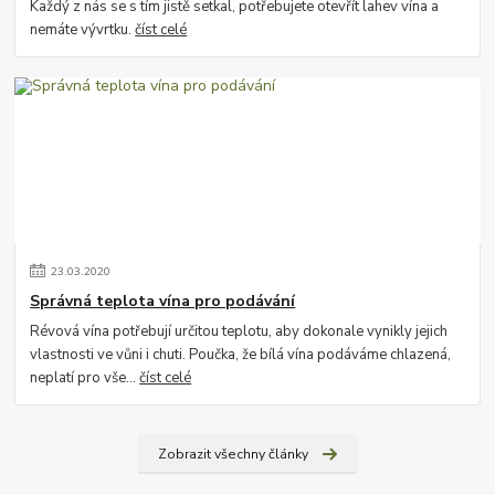
Každý z nás se s tím jistě setkal, potřebujete otevřít lahev vína a
nemáte vývrtku.
číst celé
23
.
03
.
2020
Správná teplota vína pro podávání
Révová vína potřebují určitou teplotu, aby dokonale vynikly jejich
vlastnosti ve vůni i chuti. Poučka, že bílá vína podáváme chlazená,
neplatí pro vše...
číst celé
Zobrazit všechny články