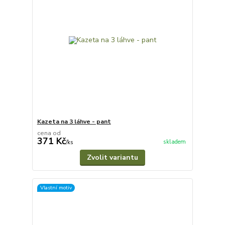
Kazeta na 3 láhve - pant
cena od
371 Kč
skladem
/
ks
Zvolit variantu
Vlastní motiv