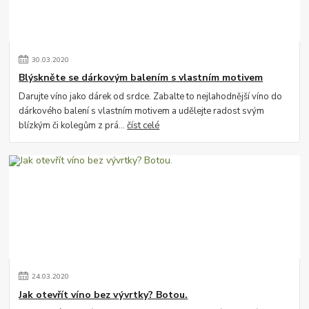
30
.
03
.
2020
Blýskněte se dárkovým balením s vlastním motivem
Darujte víno jako dárek od srdce. Zabalte to nejlahodnější víno do
dárkového balení s vlastním motivem a udělejte radost svým
blízkým či kolegům z prá...
číst celé
24
.
03
.
2020
Jak otevřít víno bez vývrtky? Botou.