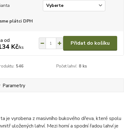
ianta
sme plátci DPH
na od
Přidat do košíku
134 Kč
/
ks
roduktu:
546
Počet lahví:
8 ks
Parametry
eta je vyrobena z masivního bukového dřeva, které spolu
vnitř uložených lahví. Mezi horní a spodní řadou lahví je