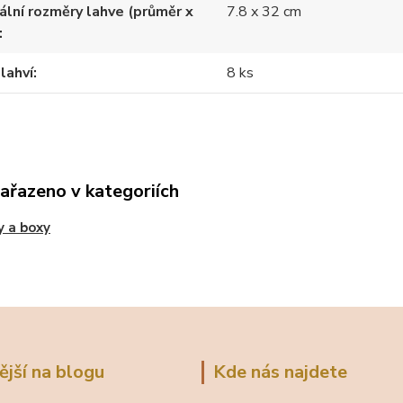
lní rozměry lahve (průměr x
7.8 x 32 cm
lahví
8 ks
zařazeno v kategoriích
 a boxy
ější na blogu
Kde nás najdete