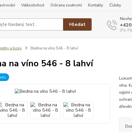
ravírování
Velkoobchod
Ochrana soukromí
Kontakty
Články
Nevíte
Hledat
+420
(Po-Pá
edny a boxy
Bedna na víno 546 - 8 lahví
a na víno 546 - 8 lahví
otiv
Luxusn
vína. 
výplní 
ochranu
dřevěná
Dos