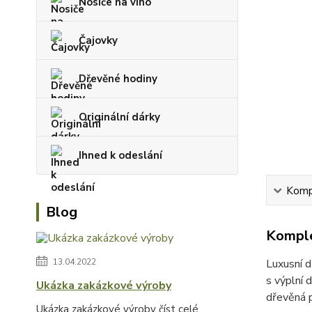
Nosiče na víno
Čajovky
Dřevěné hodiny
Originální dárky
Ihned k odeslání
Kompl
Blog
Komple
13.04.2022
Luxusní d
s výplní 
Ukázka zakázkové výroby
dřevěná p
Ukázka zakázkové výroby
číst celé