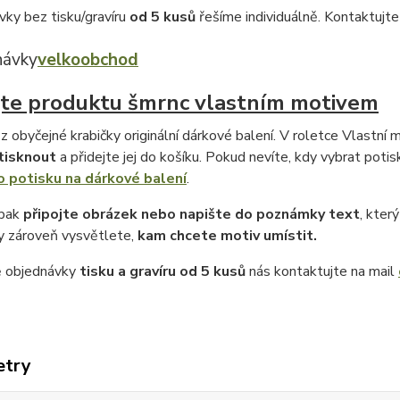
vky bez tisku/gravíru
od 5 kusů
řešíme individuálně. Kontaktujt
návky
velkoobchod
te produktu šmrnc vlastním motivem
z obyčejné krabičky originální dárkové balení. V roletce Vlastní m
tisknout
a přidejte jej do košíku. Pokud nevíte, kdy vybrat potis
o potisku na dárkové balení
.
 pak
připojte obrázek nebo napište do poznámky text
, kter
 zároveň vysvětlete,
kam chcete motiv umístit.
ě objednávky
tisku a gravíru
od 5 kusů
nás kontaktujte na mail
etry