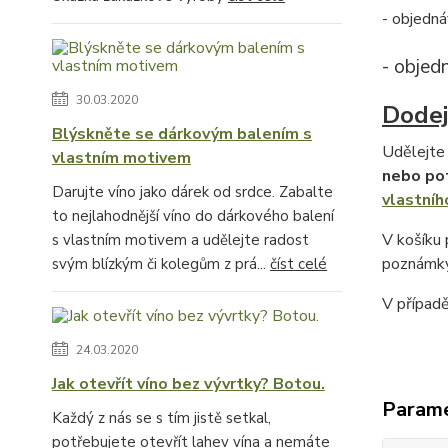
- objedná
- objed
30.03.2020
Dodej
Blýskněte se dárkovým balením s
Udělejte 
vlastním motivem
nebo po
Darujte víno jako dárek od srdce. Zabalte
vlastníh
to nejlahodnější víno do dárkového balení
V košíku
s vlastním motivem a udělejte radost
poznámky
svým blízkým či kolegům z prá...
číst celé
V případ
24.03.2020
Jak otevřít víno bez vývrtky? Botou.
Param
Každý z nás se s tím jistě setkal,
potřebujete otevřít lahev vína a nemáte