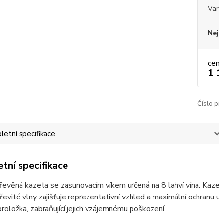
Var
Nej
ce
1 
Číslo p
etní specifikace
tní specifikace
řevěná kazeta se zasunovacím víkem určená na 8 lahví vína. Kaz
dřevité vlny zajišťuje reprezentativní vzhled a maximální ochranu u
roložka, zabraňující jejich vzájemnému poškození.