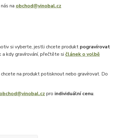
e nás na
obchod@vinobal.cz
otiv si vyberte, jestli chcete produkt
pogravírovat
k a kdy gravírování, přečtěte si
článek o volbě
ý chcete na produkt potisknout nebo gravírovat. Do
obchod@vinobal.cz
pro
individuální cenu
.