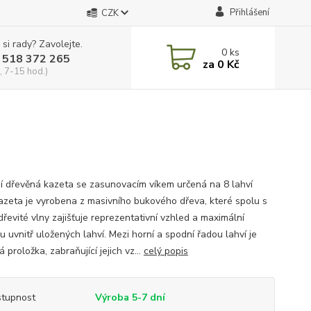
Přihlášení
CZK
 si rady? Zavolejte.
0
ks
 518 372 265
za
0 Kč
, 7-15 hod.)
í dřevěná kazeta se zasunovacím víkem určená na 8 lahví
Kazeta je vyrobena z masivního bukového dřeva, které spolu s
dřevité vlny zajišťuje reprezentativní vzhled a maximální
 uvnitř uložených lahví. Mezi horní a spodní řadou lahví je
 proložka, zabraňující jejich vz...
celý popis
tupnost
Výroba 5-7 dní