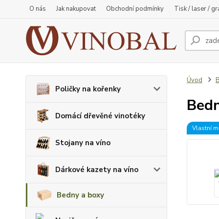
O nás
Jak nakupovat
Obchodní podmínky
Tisk / laser / g
Úvod
B
Poličky na kořenky
Bedn
Domácí dřevěné vinotéky
Vlastní m
Stojany na víno
Dárkové kazety na víno
Bedny a boxy