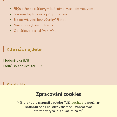
Blýskněte se dárkovým balením s vlastním motivem
Správná teplota vína pro podávání
Jak otevřít víno bez vývrtky? Botou.
Národní zvyklosti pití vína
Odzátkování a nalévání vína
Kde nás najdete
Hodonínská 878
Dolní Bojanovice, 696 17
Kontakty
Zpracování cookies
Zákaznická podpora Vinobal
+420 518 372 265
Náš e-shop a partneři potřebují Váš
souhlas
s použitím
(Po-Pá, 7-15 hod.)
souborů cookies, aby Vám mohli zobrazovat
informace týkající se Vašich zájmů.
obchod@vinobal.cz