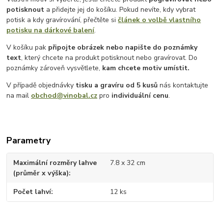
potisknout
a přidejte jej do košíku. Pokud nevíte, kdy vybrat
potisk a kdy gravírování, přečtěte si
článek o volbě vlastního
potisku na dárkové balení
.
V košíku pak
připojte obrázek nebo napište do poznámky
text
, který chcete na produkt potisknout nebo gravírovat. Do
poznámky zároveň vysvětlete,
kam chcete motiv umístit.
V případě objednávky
tisku a gravíru
od 5 kusů
nás kontaktujte
na mail
obchod@vinobal.cz
pro
individuální cenu
.
Parametry
Maximální rozměry lahve
7.8 x 32 cm
(průměr x výška)
Počet lahví
12 ks