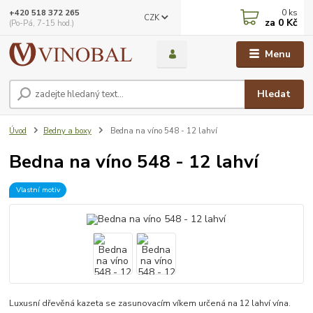
0
ks
+420 518 372 265
CZK
za
0 Kč
(Po-Pá, 7-15 hod.)
Menu
Hledat
Úvod
Bedny a boxy
Bedna na víno 548 - 12 lahví
Bedna na víno 548 - 12 lahví
Vlastní motiv
Luxusní dřevěná kazeta se zasunovacím víkem určená na 12 lahví vína.