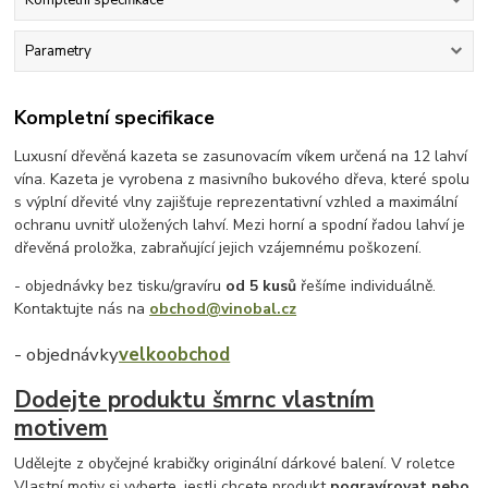
Kompletní specifikace
Parametry
Kompletní specifikace
Luxusní dřevěná kazeta se zasunovacím víkem určená na 12 lahví
vína. Kazeta je vyrobena z masivního bukového dřeva, které spolu
s výplní dřevité vlny zajišťuje reprezentativní vzhled a maximální
ochranu uvnitř uložených lahví. Mezi horní a spodní řadou lahví je
dřevěná proložka, zabraňující jejich vzájemnému poškození.
- objednávky bez tisku/gravíru
od 5 kusů
řešíme individuálně.
Kontaktujte nás na
obchod@vinobal.cz
- objednávky
velkoobchod
Dodejte produktu šmrnc vlastním
motivem
Udělejte z obyčejné krabičky originální dárkové balení. V roletce
Vlastní motiv si vyberte, jestli chcete produkt
pogravírovat nebo