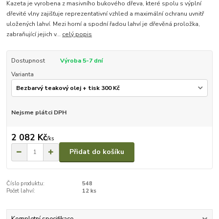
Kazeta je vyrobena z masivního bukového dřeva, které spolu s výplní
dřevité vlny zajišťuje reprezentativní vzhled a maximální ochranu uvnitř
uložených lahví. Mezi horní a spodní řadou lahví je dřevěná proložka,
zabraňující jejich v...
celý popis
Dostupnost
Výroba 5-7 dní
Varianta
Nejsme plátci DPH
2 082 Kč
/
ks
Přidat do košíku
Číslo produktu:
548
Počet lahví:
12 ks