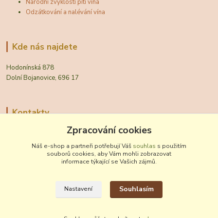
Národní zvyklosti pití vína
Odzátkování a nalévání vína
Kde nás najdete
Hodonínská 878
Dolní Bojanovice, 696 17
Kontakty
Zpracování cookies
Zákaznická podpora Vinobal
+420 518 372 265
Náš e-shop a partneři potřebují Váš
souhlas
s použitím
(Po-Pá, 7-15 hod.)
souborů cookies, aby Vám mohli zobrazovat
informace týkající se Vašich zájmů.
obchod@vinobal.cz
Souhlasím
Nastavení