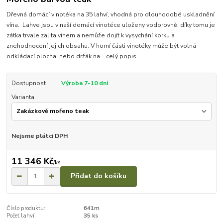
Dřevná domácí vinotéka na 35 lahví, vhodná pro dlouhodobé uskladnění
vína. Lahve jsou v naší domácí vinotéce uloženy vodorovně, díky tomu je
zátka trvale zalita vínem a nemůže dojít k vysychání korku a
znehodnocení jejich obsahu. V horní části vinotéky může být volná
odkládací plocha, nebo držák na...
celý popis
Dostupnost
Výroba 7-10 dní
Varianta
Nejsme plátci DPH
11 346 Kč
/
ks
Přidat do košíku
Číslo produktu:
641m
Počet lahví:
35 ks