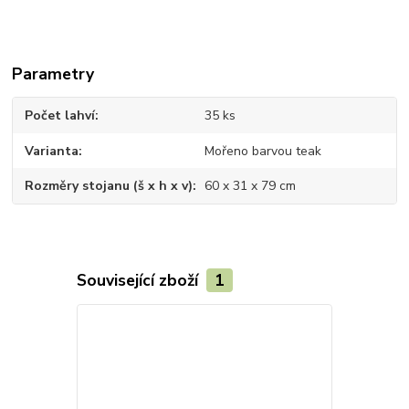
Parametry
Počet lahví
35 ks
Varianta
Mořeno barvou teak
Rozměry stojanu (š x h x v)
60 x 31 x 79 cm
Související zboží
1