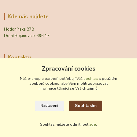
Kde nás najdete
Hodonínská 878
Dolní Bojanovice, 696 17
Kontakty
Zpracování cookies
Zákaznická podpora Vinobal
+420 518 372 265
Náš e-shop a partneři potřebují Váš
souhlas
s použitím
(Po-Pá, 7-15 hod.)
souborů cookies, aby Vám mohli zobrazovat
informace týkající se Vašich zájmů.
obchod@vinobal.cz
Souhlasím
Nastavení
Souhlas můžete odmítnout
zde
.
Vytvořeno na
Eshop-rychle.cz