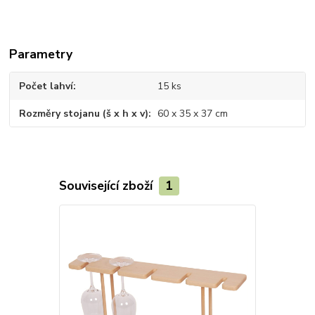
Parametry
Počet lahví
15 ks
Rozměry stojanu (š x h x v)
60 x 35 x 37 cm
Související zboží
1