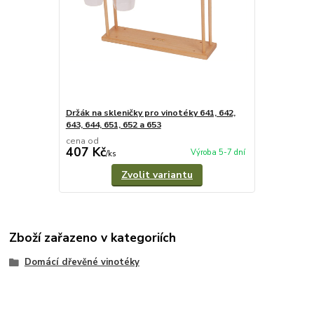
Držák na skleničky pro vinotéky 641, 642,
643, 644, 651, 652 a 653
cena od
407 Kč
Výroba 5-7 dní
/
ks
Zvolit variantu
Zboží zařazeno v kategoriích
Domácí dřevěné vinotéky