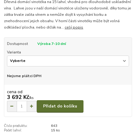
Dřevná domácí vinotéka na 15 lahví, vhodná pro dlouhodobé uskladnění
vína. Lahve jsou v naší domácí vinotéce uloženy vodorovně, díky tomu je
zátka trvale zalita vínem a nemůže dojít k vysychání korku a
znehodnocení jejich obsahu. V horní části vinotéky může být volná
odkládací plocha, nebo držák na...
celý popis
Dostupnost
Výroba 7-10 dní
Varianta
Nejsme plátci DPH
cena od
3 692 Kč
/
ks
Přidat do košíku
Číslo produktu:
643
Počet lahví:
15 ks