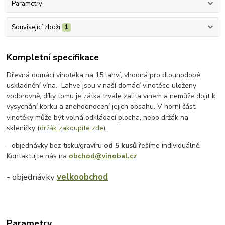
Parametry
Související zboží
1
Kompletní specifikace
Dřevná domácí vinotéka na 15 lahví, vhodná pro dlouhodobé
uskladnění vína. Lahve jsou v naší domácí vinotéce uloženy
vodorovně, díky tomu je zátka trvale zalita vínem a nemůže dojít k
vysychání korku a znehodnocení jejich obsahu. V horní části
vinotéky může být volná odkládací plocha, nebo držák na
skleničky (
držák zakoupíte zde
).
- objednávky bez tisku/gravíru
od 5 kusů
řešíme individuálně.
Kontaktujte nás na
obchod@vinobal.cz
- objednávky
velkoobchod
Parametry