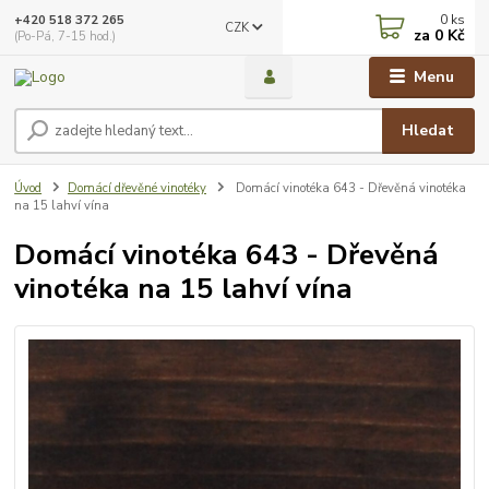
0
ks
+420 518 372 265
CZK
za
0 Kč
(Po-Pá, 7-15 hod.)
Menu
Hledat
Úvod
Domácí dřevěné vinotéky
Domácí vinotéka 643 - Dřevěná vinotéka
na 15 lahví vína
Domácí vinotéka 643 - Dřevěná
vinotéka na 15 lahví vína