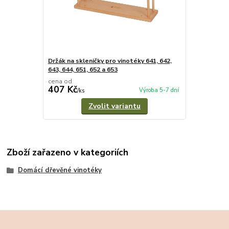
Držák na skleničky pro vinotéky 641, 642,
643, 644, 651, 652 a 653
cena od
407 Kč
Výroba 5-7 dní
/
ks
Zvolit variantu
Zboží zařazeno v kategoriích
Domácí dřevěné vinotéky