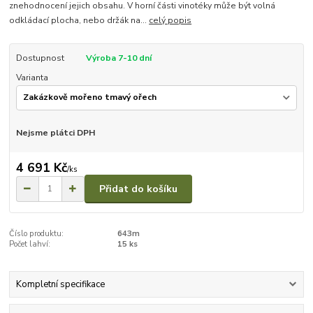
znehodnocení jejich obsahu. V horní části vinotéky může být volná
odkládací plocha, nebo držák na...
celý popis
Dostupnost
Výroba 7-10 dní
Varianta
Nejsme plátci DPH
4 691 Kč
/
ks
Přidat do košíku
Číslo produktu:
643m
Počet lahví:
15 ks
Kompletní specifikace