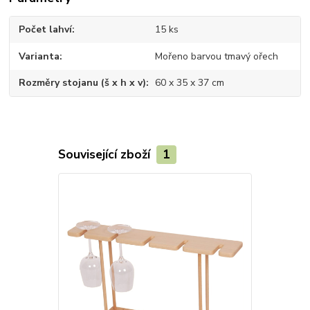
Počet lahví
15 ks
Varianta
Mořeno barvou tmavý ořech
Rozměry stojanu (š x h x v)
60 x 35 x 37 cm
Související zboží
1