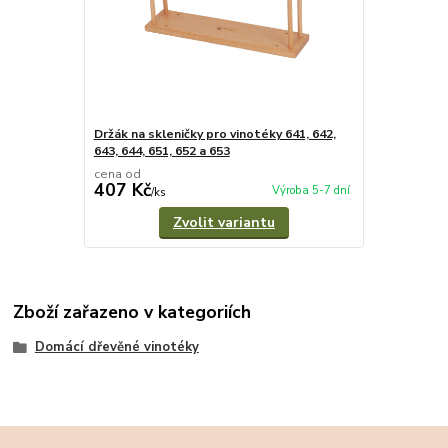
Držák na skleničky pro vinotéky 641, 642,
643, 644, 651, 652 a 653
cena od
407 Kč
Výroba 5-7 dní
/
ks
Zvolit variantu
Zboží zařazeno v kategoriích
Domácí dřevěné vinotéky