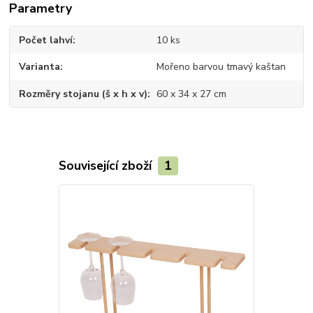
Parametry
Počet lahví
10 ks
Varianta
Mořeno barvou tmavý kaštan
Rozměry stojanu (š x h x v)
60 x 34 x 27 cm
Související zboží
1