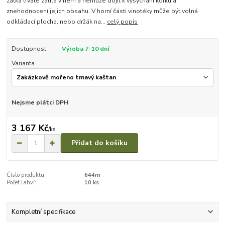
zátka trvale zalita vínem a nemůže dojít k vysychání korku a
znehodnocení jejich obsahu. V horní části vinotéky může být volná
odkládací plocha, nebo držák na...
celý popis
Dostupnost
Výroba 7-10 dní
Varianta
Nejsme plátci DPH
3 167 Kč
/
ks
Přidat do košíku
Číslo produktu:
644m
Počet lahví:
10 ks
Kompletní specifikace