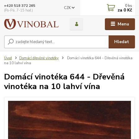
0
ks
+420 518 372 265
CZK
za
0 Kč
(Po-Pá, 7-15 hod.)
Menu
Hledat
Úvod
Domácí dřevěné vinotéky
Domácí vinotéka 644 - Dřevěná vinotéka
na 10 lahví vína
Domácí vinotéka 644 - Dřevěná
vinotéka na 10 lahví vína