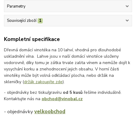
Parametry
Související zboží
1
Kompletní specifikace
Dřevná domácí vinotéka na 10 lahví, vhodná pro dlouhodobé
uskladnění vína. Lahve jsou v naší domácí vinotéce uloženy
vodorovně, díky tomu je zátka trvale zalita vínem a nemůže dojít k
vysychání korku a znehodnocení jejich obsahu. V horní části
vinotéky může být volná odkládací plocha, nebo držák na
skleničky (
držák zakoupíte zde
).
- objednávky bez tisku/gravíru
od 5 kusů
řešíme individuálně.
Kontaktujte nás na
obchod@vinobal.cz
- objednávky
velkoobchod