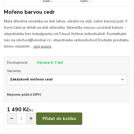
Mořeno barvou cedr
Malá dřevěná vinotéka na dvě lahve, ideální na stůl, nebo barový pult. V
horní části je držák na dvě skleničky. Skleničky nejsou součástí balení. -
objednávky bez tisku/gravíru od 5 kusů řešíme individuálně. Kontaktujte
nás na obchod@vinobal.cz- objednávky velkoobchod Dodejte produktu
šmrnc vlastním...
celý popis
Dostupnost
Výroba 5-7 dní
Varianta
Nejsme plátci DPH
1 490 Kč
/
ks
Přidat do košíku