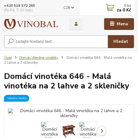
0
ks
+420 518 372 265
CZK
za
0 Kč
(Po-Pá, 7-15 hod.)
Menu
Hledat
Úvod
Domácí dřevěné vinotéky
Domácí vinotéka 646 - Malá vinotéka na
2 lahve a 2 skleničky
Domácí vinotéka 646 - Malá
vinotéka na 2 lahve a 2 skleničky
Vlastní motiv