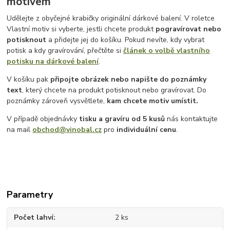
motivem
Udělejte z obyčejné krabičky originální dárkové balení. V roletce
Vlastní motiv si vyberte, jestli chcete produkt
pogravírovat nebo
potisknout
a přidejte jej do košíku. Pokud nevíte, kdy vybrat
potisk a kdy gravírování, přečtěte si
článek o volbě vlastního
potisku na dárkové balení
.
V košíku pak
připojte obrázek nebo napište do poznámky
text
, který chcete na produkt potisknout nebo gravírovat. Do
poznámky zároveň vysvětlete,
kam chcete motiv umístit.
V případě objednávky
tisku a gravíru
od 5 kusů
nás kontaktujte
na mail
obchod@vinobal.cz
pro
individuální cenu
.
Parametry
Počet lahví
2 ks