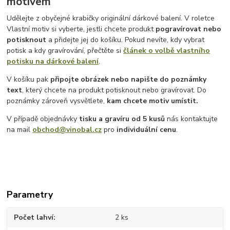
motivem
Udělejte z obyčejné krabičky originální dárkové balení. V roletce
Vlastní motiv si vyberte, jestli chcete produkt
pogravírovat nebo
potisknout
a přidejte jej do košíku. Pokud nevíte, kdy vybrat
potisk a kdy gravírování, přečtěte si
článek o volbě vlastního
potisku na dárkové balení
.
V košíku pak
připojte obrázek nebo napište do poznámky
text
, který chcete na produkt potisknout nebo gravírovat. Do
poznámky zároveň vysvětlete,
kam chcete motiv umístit.
V případě objednávky
tisku a gravíru
od 5 kusů
nás kontaktujte
na mail
obchod@vinobal.cz
pro
individuální cenu
.
Parametry
Počet lahví
2 ks