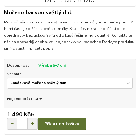
Mořeno barvou světlý dub
Malá dřevěná vinotéka na dvě lahve, ideální na stůl, nebo barový pult. V
horní části je držák na dvě skleničky. Skleničky nejsou součástí balení. -
objednávky bez tisku/gravíru od 5 kusů řešíme individuálně. Kontaktujte
nás na obchod@vinobal.cz- objednávky velkoobchod Dodejte produktu
šmrnc vlastním...
celý popis
Dostupnost
Výroba 5-7 dní
Varianta
Nejsme plátci DPH
1 490 Kč
/
ks
Přidat do košíku