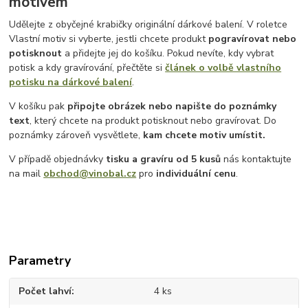
motivem
Udělejte z obyčejné krabičky originální dárkové balení. V roletce
Vlastní motiv si vyberte, jestli chcete produkt
pogravírovat nebo
potisknout
a přidejte jej do košíku. Pokud nevíte, kdy vybrat
potisk a kdy gravírování, přečtěte si
článek o volbě vlastního
potisku na dárkové balení
.
V košíku pak
připojte obrázek nebo napište do poznámky
text
, který chcete na produkt potisknout nebo gravírovat. Do
poznámky zároveň vysvětlete,
kam chcete motiv umístit.
V případě objednávky
tisku a gravíru
od 5 kusů
nás kontaktujte
na mail
obchod@vinobal.cz
pro
individuální cenu
.
Parametry
Počet lahví
4 ks