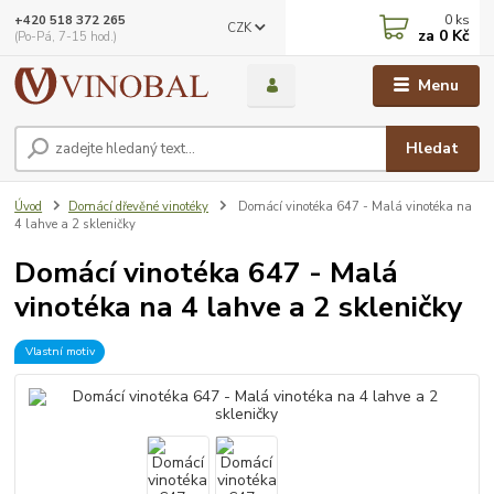
0
ks
+420 518 372 265
CZK
za
0 Kč
(Po-Pá, 7-15 hod.)
Menu
Hledat
Úvod
Domácí dřevěné vinotéky
Domácí vinotéka 647 - Malá vinotéka na
4 lahve a 2 skleničky
Domácí vinotéka 647 - Malá
vinotéka na 4 lahve a 2 skleničky
Vlastní motiv