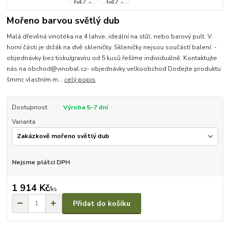
Mořeno barvou světlý dub
Malá dřevěná vinotéka na 4 lahve, ideální na stůl, nebo barový pult. V
horní části je držák na dvě skleničky. Skleničky nejsou součástí balení. -
objednávky bez tisku/gravíru od 5 kusů řešíme individuálně. Kontaktujte
nás na obchod@vinobal.cz- objednávky velkoobchod Dodejte produktu
šmrnc vlastním m...
celý popis
Dostupnost
Výroba 5-7 dní
Varianta
Nejsme plátci DPH
1 914 Kč
/
ks
Přidat do košíku