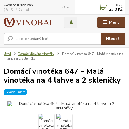
0
ks
+420 518 372 265
CZK
za
0 Kč
(Po-Pá, 7-15 hod.)
Menu
Hledat
Úvod
Domácí dřevěné vinotéky
Domácí vinotéka 647 - Malá vinotéka na
4 lahve a 2 skleničky
Domácí vinotéka 647 - Malá
vinotéka na 4 lahve a 2 skleničky
Vlastní motiv