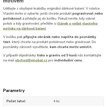
motivem
Udělejte z obyčejné krabičky originální dárkové balení. V roletce
Vlastní motiv si vyberte, jestli chcete produkt
pogravírovat nebo
potisknout
a přidejte jej do košíku. Pokud nevíte, kdy vybrat
potisk a kdy gravírování, přečtěte si
článek o volbě vlastního
potisku na dárkové balení
.
V košíku pak
připojte obrázek nebo napište do poznámky
text
, který chcete na produkt potisknout nebo gravírovat. Do
poznámky zároveň vysvětlete,
kam chcete motiv umístit.
V případě objednávky
tisku a gravíru
od 5 kusů
nás kontaktujte
na mail
obchod@vinobal.cz
pro
individuální cenu
.
Parametry
Počet lahví
4 ks