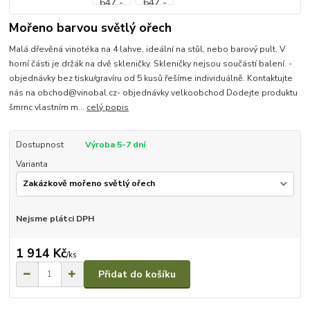
Mořeno barvou světlý ořech
Malá dřevěná vinotéka na 4 lahve, ideální na stůl, nebo barový pult. V
horní části je držák na dvě skleničky. Skleničky nejsou součástí balení. -
objednávky bez tisku/gravíru od 5 kusů řešíme individuálně. Kontaktujte
nás na obchod@vinobal.cz- objednávky velkoobchod Dodejte produktu
šmrnc vlastním m...
celý popis
Dostupnost
Výroba 5-7 dní
Varianta
Nejsme plátci DPH
1 914 Kč
/
ks
Přidat do košíku