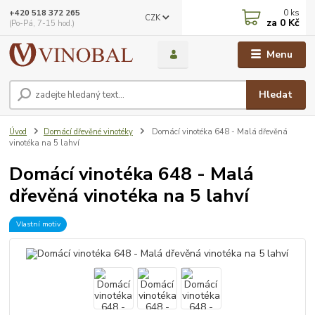
0
ks
+420 518 372 265
CZK
za
0 Kč
(Po-Pá, 7-15 hod.)
Menu
Hledat
Úvod
Domácí dřevěné vinotéky
Domácí vinotéka 648 - Malá dřevěná
vinotéka na 5 lahví
Domácí vinotéka 648 - Malá
dřevěná vinotéka na 5 lahví
Vlastní motiv