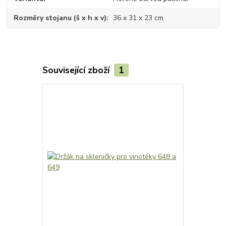
Rozměry stojanu (š x h x v)
36 x 31 x 23 cm
Související zboží
1