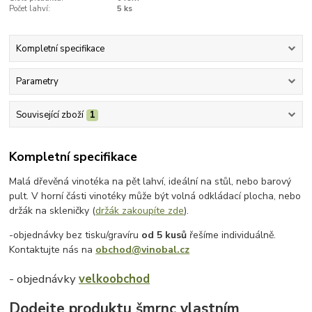
Počet lahví:
5 ks
Kompletní specifikace
Parametry
Související zboží
1
Kompletní specifikace
Malá dřevěná vinotéka na pět lahví, ideální na stůl, nebo barový
pult. V horní části vinotéky může být volná odkládací plocha, nebo
držák na skleničky (
držák zakoupíte zde
).
-objednávky bez tisku/gravíru
od 5 kusů
řešíme individuálně.
Kontaktujte nás na
obchod@vinobal.cz
- objednávky
velkoobchod
Dodejte produktu šmrnc vlastním