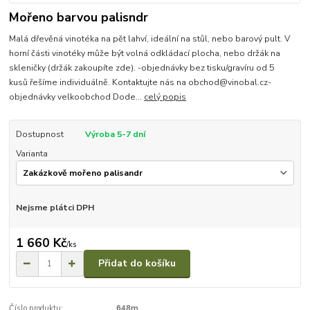
Mořeno barvou palisndr
Malá dřevěná vinotéka na pět lahví, ideální na stůl, nebo barový pult. V
horní části vinotéky může být volná odkládací plocha, nebo držák na
skleničky (držák zakoupíte zde). -objednávky bez tisku/gravíru od 5
kusů řešíme individuálně. Kontaktujte nás na obchod@vinobal.cz-
objednávky velkoobchod Dode...
celý popis
Dostupnost
Výroba 5-7 dní
Varianta
Nejsme plátci DPH
1 660 Kč
/
ks
Přidat do košíku
Číslo produktu:
648m