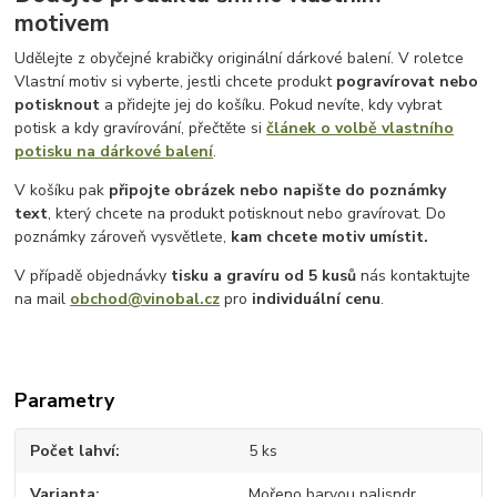
motivem
Udělejte z obyčejné krabičky originální dárkové balení. V roletce
Vlastní motiv si vyberte, jestli chcete produkt
pogravírovat nebo
potisknout
a přidejte jej do košíku. Pokud nevíte, kdy vybrat
potisk a kdy gravírování, přečtěte si
článek o volbě vlastního
potisku na dárkové balení
.
V košíku pak
připojte obrázek nebo napište do poznámky
text
, který chcete na produkt potisknout nebo gravírovat. Do
poznámky zároveň vysvětlete,
kam chcete motiv umístit.
V případě objednávky
tisku a gravíru
od 5 kusů
nás kontaktujte
na mail
obchod@vinobal.cz
pro
individuální cenu
.
Parametry
Počet lahví
5 ks
Varianta
Mořeno barvou palisndr