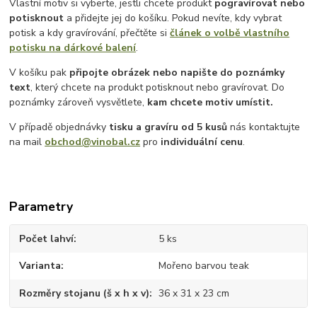
Vlastní motiv si vyberte, jestli chcete produkt
pogravírovat nebo
potisknout
a přidejte jej do košíku. Pokud nevíte, kdy vybrat
potisk a kdy gravírování, přečtěte si
článek o volbě vlastního
potisku na dárkové balení
.
V košíku pak
připojte obrázek nebo napište do poznámky
text
, který chcete na produkt potisknout nebo gravírovat. Do
poznámky zároveň vysvětlete,
kam chcete motiv umístit.
V případě objednávky
tisku a gravíru
od 5 kusů
nás kontaktujte
na mail
obchod@vinobal.cz
pro
individuální cenu
.
Parametry
Počet lahví
5 ks
Varianta
Mořeno barvou teak
Rozměry stojanu (š x h x v)
36 x 31 x 23 cm