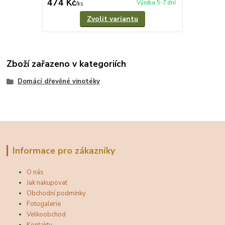
474 Kč
Výroba 5-7 dní
/
ks
Zvolit variantu
Zboží zařazeno v kategoriích
Domácí dřevěné vinotéky
Informace pro zákazníky
O nás
Jak nakupovat
Obchodní podmínky
Fotogalerie
Velkoobchod
Kontakty