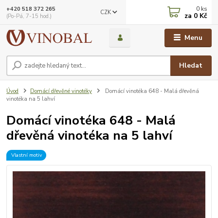
0
ks
+420 518 372 265
CZK
za
0 Kč
(Po-Pá, 7-15 hod.)
Menu
Hledat
Úvod
Domácí dřevěné vinotéky
Domácí vinotéka 648 - Malá dřevěná
vinotéka na 5 lahví
Domácí vinotéka 648 - Malá
dřevěná vinotéka na 5 lahví
Vlastní motiv