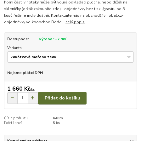
horní části vinotéky může být volná odkládací plocha, nebo držák na
skleničky (držák zakoupíte zde). -objednávky bez tisku/gravíru od 5
kusů řešíme individuálně. Kontaktujte nás na obchod@vinobal.cz-
objednávky velkoobchod Dode...
celý popis
Dostupnost
Výroba 5-7 dní
Varianta
Nejsme plátci DPH
1 660 Kč
/
ks
Přidat do košíku
Číslo produktu:
648m
Počet lahví:
5 ks