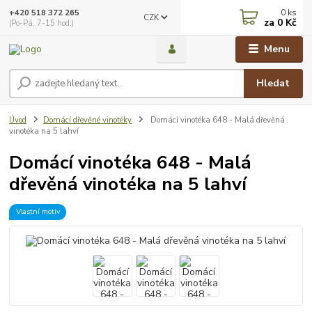
0
ks
+420 518 372 265
CZK
za
0 Kč
(Po-Pá, 7-15 hod.)
Menu
Hledat
Úvod
Domácí dřevěné vinotéky
Domácí vinotéka 648 - Malá dřevěná
vinotéka na 5 lahví
Domácí vinotéka 648 - Malá
dřevěná vinotéka na 5 lahví
Vlastní motiv