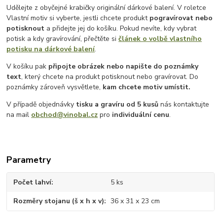
Udělejte z obyčejné krabičky originální dárkové balení. V roletce
Vlastní motiv si vyberte, jestli chcete produkt
pogravírovat nebo
potisknout
a přidejte jej do košíku. Pokud nevíte, kdy vybrat
potisk a kdy gravírování, přečtěte si
článek o volbě vlastního
potisku na dárkové balení
.
V košíku pak
připojte obrázek nebo napište do poznámky
text
, který chcete na produkt potisknout nebo gravírovat. Do
poznámky zároveň vysvětlete,
kam chcete motiv umístit.
V případě objednávky
tisku a gravíru
od 5 kusů
nás kontaktujte
na mail
obchod@vinobal.cz
pro
individuální cenu
.
Parametry
Počet lahví
5 ks
Rozměry stojanu (š x h x v)
36 x 31 x 23 cm