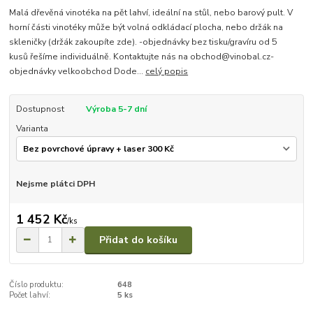
Malá dřevěná vinotéka na pět lahví, ideální na stůl, nebo barový pult. V
horní části vinotéky může být volná odkládací plocha, nebo držák na
skleničky (držák zakoupíte zde). -objednávky bez tisku/gravíru od 5
kusů řešíme individuálně. Kontaktujte nás na obchod@vinobal.cz-
objednávky velkoobchod Dode...
celý popis
Dostupnost
Výroba 5-7 dní
Varianta
Nejsme plátci DPH
1 452 Kč
/
ks
Přidat do košíku
Číslo produktu:
648
Počet lahví:
5 ks