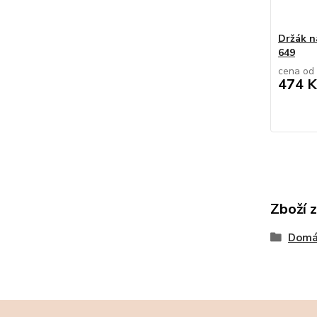
Držák n
649
cena od
474 K
Zboží 
Domác