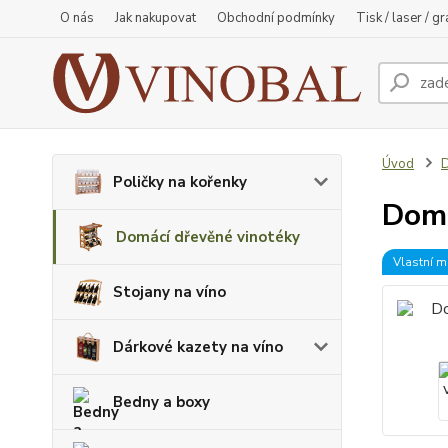
O nás
Jak nakupovat
Obchodní podmínky
Tisk / laser / g
Úvod
D
Poličky na kořenky
Domá
Domácí dřevěné vinotéky
Vlastní m
Stojany na víno
Dárkové kazety na víno
Bedny a boxy