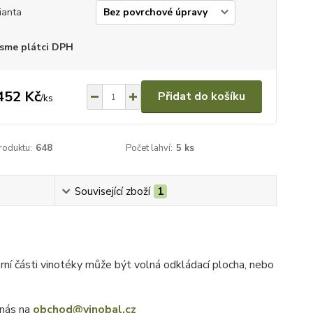
ianta
sme plátci DPH
452 Kč
Přidat do košíku
/
ks
roduktu:
648
Počet lahví:
5 ks
Související zboží
1
orní části vinotéky může být volná odkládací plocha, nebo
 nás na
obchod@vinobal.cz