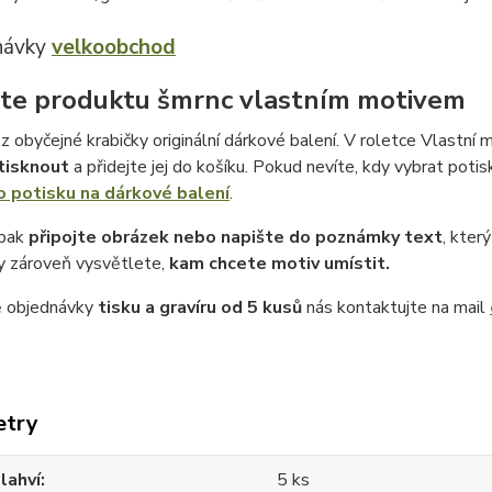
návky
velkoobchod
te produktu šmrnc vlastním motivem
z obyčejné krabičky originální dárkové balení. V roletce Vlastní m
tisknout
a přidejte jej do košíku. Pokud nevíte, kdy vybrat potis
o potisku na dárkové balení
.
 pak
připojte obrázek nebo napište do poznámky text
, kter
 zároveň vysvětlete,
kam chcete motiv umístit.
ě objednávky
tisku a gravíru
od 5 kusů
nás kontaktujte na mail
etry
lahví
5 ks