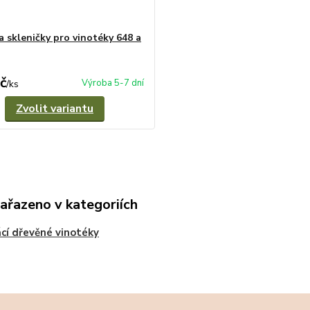
a skleničky pro vinotéky 648 a
č
Výroba 5-7 dní
/
ks
Zvolit variantu
zařazeno v kategoriích
í dřevěné vinotéky