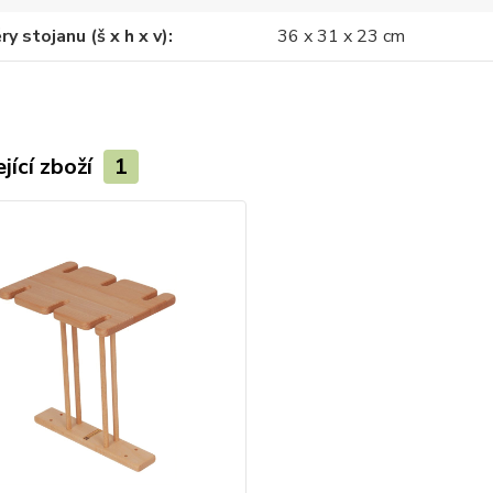
y stojanu (š x h x v)
36 x 31 x 23 cm
jící zboží
1