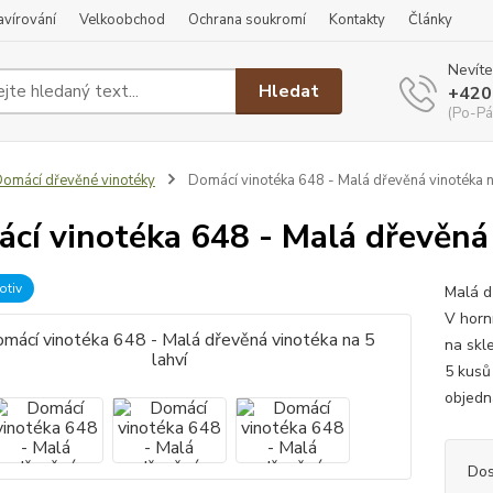
ravírování
Velkoobchod
Ochrana soukromí
Kontakty
Články
Nevíte
Hledat
+420
(Po-Pá
omácí dřevěné vinotéky
Domácí vinotéka 648 - Malá dřevěná vinotéka n
cí vinotéka 648 - Malá dřevěná 
otiv
Malá dř
V horn
na skl
5 kusů
objedn
Dos