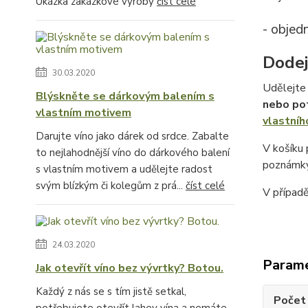
Ukázka zakázkové výroby
číst celé
- objed
Dodej
30.03.2020
Udělejte 
Blýskněte se dárkovým balením s
nebo po
vlastním motivem
vlastníh
Darujte víno jako dárek od srdce. Zabalte
V košíku
to nejlahodnější víno do dárkového balení
poznámky
s vlastním motivem a udělejte radost
svým blízkým či kolegům z prá...
číst celé
V případ
24.03.2020
Param
Jak otevřít víno bez vývrtky? Botou.
Každý z nás se s tím jistě setkal,
Počet 