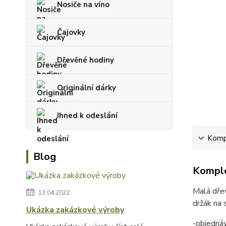
Nosiče na víno
Čajovky
Dřevěné hodiny
Originální dárky
Ihned k odeslání
Kompl
Blog
Komple
Malá dřev
13.04.2022
držák na 
Ukázka zakázkové výroby
-objednáv