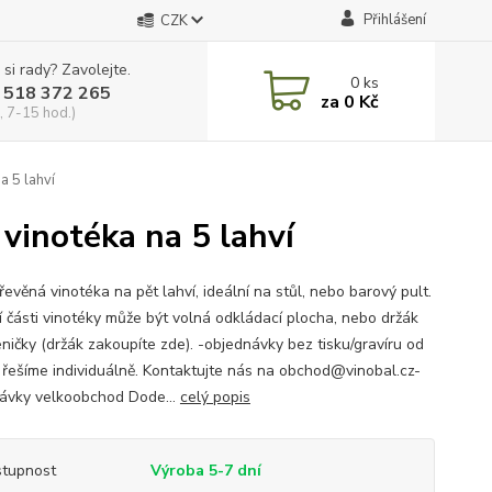
Přihlášení
CZK
 si rady? Zavolejte.
0
ks
 518 372 265
za
0 Kč
, 7-15 hod.)
a 5 lahví
vinotéka na 5 lahví
evěná vinotéka na pět lahví, ideální na stůl, nebo barový pult.
í části vinotéky může být volná odkládací plocha, nebo držák
eničky (držák zakoupíte zde). -objednávky bez tisku/gravíru od
 řešíme individuálně. Kontaktujte nás na obchod@vinobal.cz-
ávky velkoobchod Dode...
celý popis
tupnost
Výroba 5-7 dní