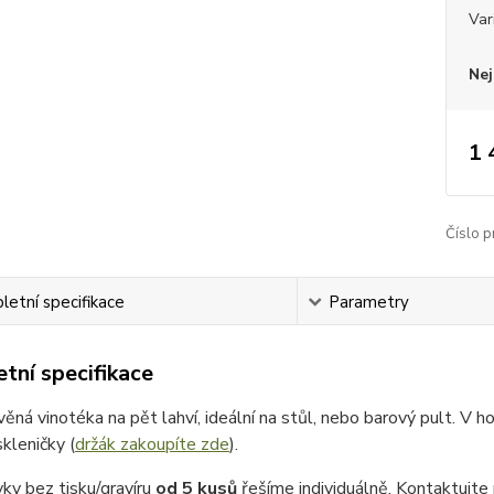
Var
Nej
1 
Číslo p
etní specifikace
Parametry
tní specifikace
ěná vinotéka na pět lahví, ideální na stůl, nebo barový pult. V h
skleničky (
držák zakoupíte zde
).
ky bez tisku/gravíru
od 5 kusů
řešíme individuálně. Kontaktujte