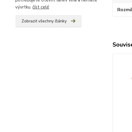
potřebujete otevřít lahev vína a nemáte
vývrtku.
číst celé
Rozměr
Zobrazit všechny články
Souvise