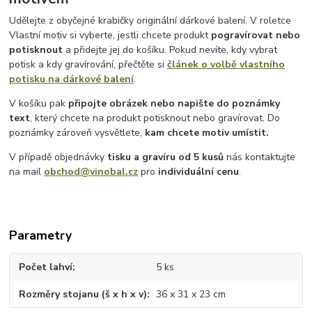
Udělejte z obyčejné krabičky originální dárkové balení. V roletce
Vlastní motiv si vyberte, jestli chcete produkt
pogravírovat nebo
potisknout
a přidejte jej do košíku. Pokud nevíte, kdy vybrat
potisk a kdy gravírování, přečtěte si
článek o volbě vlastního
potisku na dárkové balení
.
V košíku pak
připojte obrázek nebo napište do poznámky
text
, který chcete na produkt potisknout nebo gravírovat. Do
poznámky zároveň vysvětlete,
kam chcete motiv umístit.
V případě objednávky
tisku a gravíru
od 5 kusů
nás kontaktujte
na mail
obchod@vinobal.cz
pro
individuální cenu
.
Parametry
Počet lahví
5 ks
Rozměry stojanu (š x h x v)
36 x 31 x 23 cm