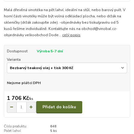
Malá dřevěná vinotéka na pět lahví, ideální na stůl, nebo barový pult. V
horní části vinotéky může být volná odkládací plocha, nebo držák na
skleničky (držák zakoupíte zde). -objednávky bez tisku/gravíru od 5
kusů řešíme individuálně. Kontaktujte nás na obchod@vinobal.cz-
objednávky velkoobchod Dode...
celý popis
Dostupnost
Výroba 5-7 dní
Varianta
Nejsme plátci DPH
1 706 Kč
/
ks
Přidat do košíku
Číslo produktu:
648
Počet lahví:
5 ks