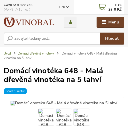
0
ks
+420 518 372 265
CZK
za
0 Kč
(Po-Pá, 7-15 hod.)
Menu
Hledat
Úvod
Domácí dřevěné vinotéky
Domácí vinotéka 648 - Malá dřevěná
vinotéka na 5 lahví
Domácí vinotéka 648 - Malá
dřevěná vinotéka na 5 lahví
Vlastní motiv