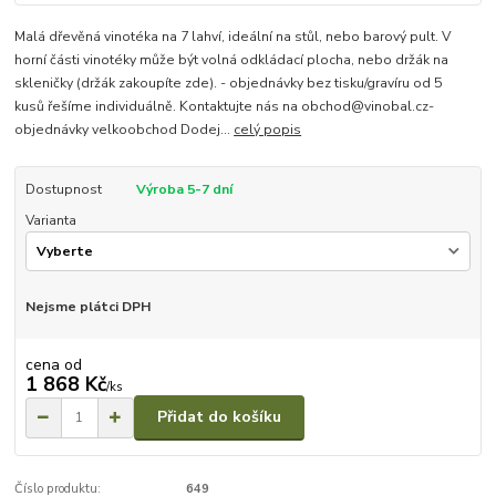
Malá dřevěná vinotéka na 7 lahví, ideální na stůl, nebo barový pult. V
horní části vinotéky může být volná odkládací plocha, nebo držák na
skleničky (držák zakoupíte zde). - objednávky bez tisku/gravíru od 5
kusů řešíme individuálně. Kontaktujte nás na obchod@vinobal.cz-
objednávky velkoobchod Dodej...
celý popis
Dostupnost
Výroba 5-7 dní
Varianta
Nejsme plátci DPH
cena od
1 868 Kč
/
ks
Přidat do košíku
Číslo produktu:
649