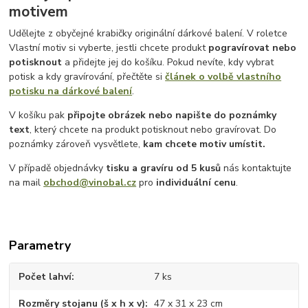
motivem
Udělejte z obyčejné krabičky originální dárkové balení. V roletce
Vlastní motiv si vyberte, jestli chcete produkt
pogravírovat nebo
potisknout
a přidejte jej do košíku. Pokud nevíte, kdy vybrat
potisk a kdy gravírování, přečtěte si
článek o volbě vlastního
potisku na dárkové balení
.
V košíku pak
připojte obrázek nebo napište do poznámky
text
, který chcete na produkt potisknout nebo gravírovat. Do
poznámky zároveň vysvětlete,
kam chcete motiv umístit.
V případě objednávky
tisku a gravíru
od 5 kusů
nás kontaktujte
na mail
obchod@vinobal.cz
pro
individuální cenu
.
Parametry
Počet lahví
7 ks
Rozměry stojanu (š x h x v)
47 x 31 x 23 cm