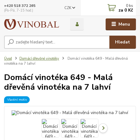
0
ks
+420 518 372 265
CZK
za
0 Kč
(Po-Pá, 7-15 hod.)
Menu
Hledat
Úvod
Domácí dřevěné vinotéky
Domácí vinotéka 649 - Malá dřevěná
vinotéka na 7 lahví
Domácí vinotéka 649 - Malá
dřevěná vinotéka na 7 lahví
Vlastní motiv