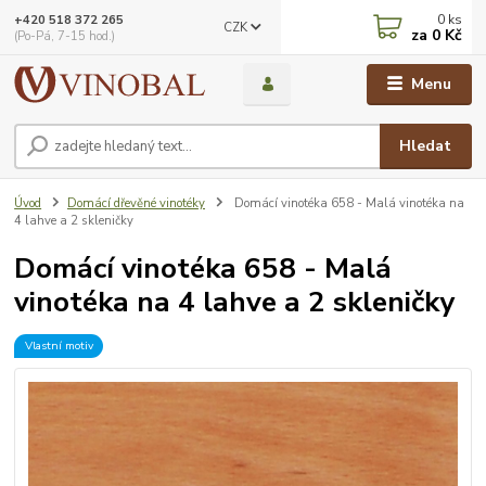
0
ks
+420 518 372 265
CZK
za
0 Kč
(Po-Pá, 7-15 hod.)
Menu
Hledat
Úvod
Domácí dřevěné vinotéky
Domácí vinotéka 658 - Malá vinotéka na
4 lahve a 2 skleničky
Domácí vinotéka 658 - Malá
vinotéka na 4 lahve a 2 skleničky
Vlastní motiv