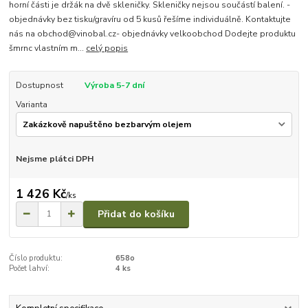
horní části je držák na dvě skleničky. Skleničky nejsou součástí balení. -
objednávky bez tisku/gravíru od 5 kusů řešíme individuálně. Kontaktujte
nás na obchod@vinobal.cz- objednávky velkoobchod Dodejte produktu
šmrnc vlastním m...
celý popis
Dostupnost
Výroba 5-7 dní
Varianta
Nejsme plátci DPH
1 426 Kč
/
ks
Přidat do košíku
Číslo produktu:
658o
Počet lahví:
4 ks