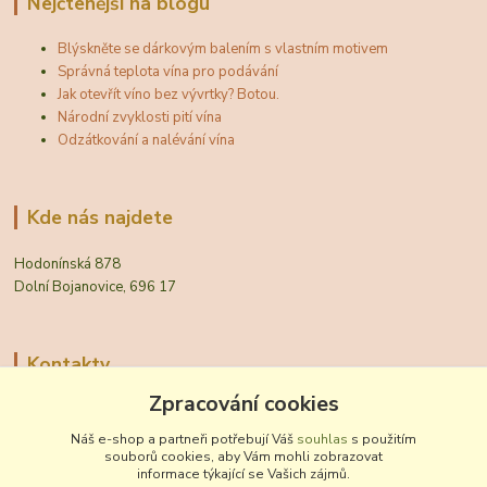
Nejčtenější na blogu
Blýskněte se dárkovým balením s vlastním motivem
Správná teplota vína pro podávání
Jak otevřít víno bez vývrtky? Botou.
Národní zvyklosti pití vína
Odzátkování a nalévání vína
Kde nás najdete
Hodonínská 878
Dolní Bojanovice, 696 17
Kontakty
Zpracování cookies
Zákaznická podpora Vinobal
+420 518 372 265
Náš e-shop a partneři potřebují Váš
souhlas
s použitím
(Po-Pá, 7-15 hod.)
souborů cookies, aby Vám mohli zobrazovat
informace týkající se Vašich zájmů.