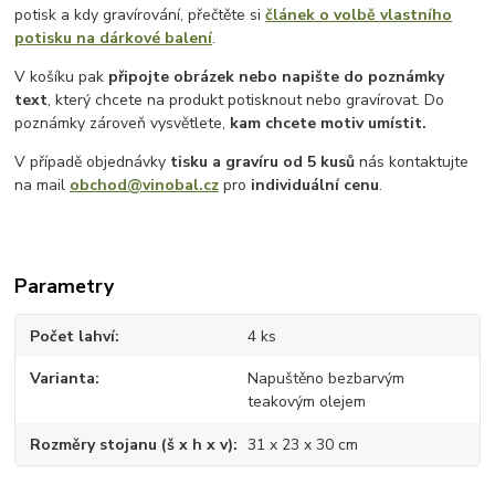
potisk a kdy gravírování, přečtěte si
článek o volbě vlastního
potisku na dárkové balení
.
V košíku pak
připojte obrázek nebo napište do poznámky
text
, který chcete na produkt potisknout nebo gravírovat. Do
poznámky zároveň vysvětlete,
kam chcete motiv umístit.
V případě objednávky
tisku a gravíru
od 5 kusů
nás kontaktujte
na mail
obchod@vinobal.cz
pro
individuální cenu
.
Parametry
Počet lahví
4 ks
Varianta
Napuštěno bezbarvým
teakovým olejem
Rozměry stojanu (š x h x v)
31 x 23 x 30 cm