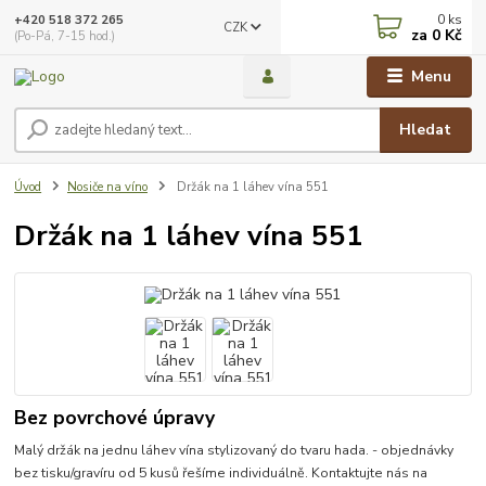
0
ks
+420 518 372 265
CZK
za
0 Kč
(Po-Pá, 7-15 hod.)
Menu
Hledat
Úvod
Nosiče na víno
Držák na 1 láhev vína 551
Držák na 1 láhev vína 551
Bez povrchové úpravy
Malý držák na jednu láhev vína stylizovaný do tvaru hada. - objednávky
bez tisku/gravíru od 5 kusů řešíme individuálně. Kontaktujte nás na