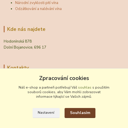
Národní zvyklosti pití vína
Odzátkování a nalévání vína
Kde nás najdete
Hodonínská 878
Dolní Bojanovice, 696 17
Kontakty
Zpracování cookies
Zákaznická podpora Vinobal
+420 518 372 265
Náš e-shop a partneři potřebují Váš
souhlas
s použitím
(Po-Pá, 7-15 hod.)
souborů cookies, aby Vám mohli zobrazovat
informace týkající se Vašich zájmů.
obchod@vinobal.cz
Souhlasím
Nastavení