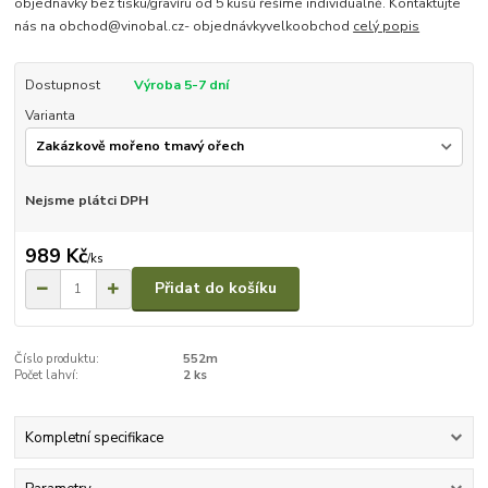
objednávky bez tisku/gravíru od 5 kusů řešíme individuálně. Kontaktujte
nás na obchod@vinobal.cz- objednávkyvelkoobchod
celý popis
Dostupnost
Výroba 5-7 dní
Varianta
Nejsme plátci DPH
989 Kč
/
ks
Přidat do košíku
Číslo produktu:
552m
Počet lahví:
2 ks
Kompletní specifikace