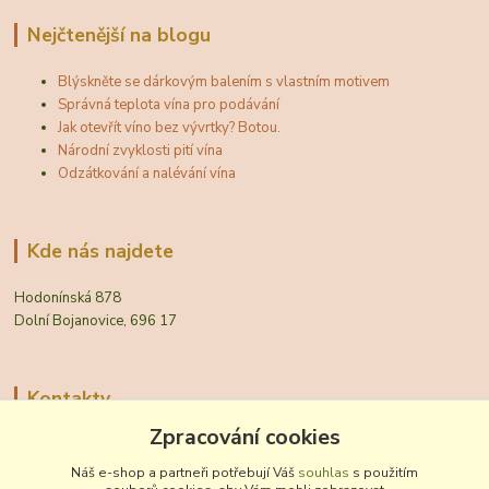
Nejčtenější na blogu
Blýskněte se dárkovým balením s vlastním motivem
Správná teplota vína pro podávání
Jak otevřít víno bez vývrtky? Botou.
Národní zvyklosti pití vína
Odzátkování a nalévání vína
Kde nás najdete
Hodonínská 878
Dolní Bojanovice, 696 17
Kontakty
Zpracování cookies
Zákaznická podpora Vinobal
+420 518 372 265
Náš e-shop a partneři potřebují Váš
souhlas
s použitím
(Po-Pá, 7-15 hod.)