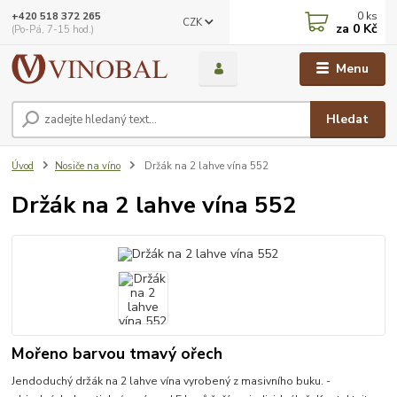
0
ks
+420 518 372 265
CZK
za
0 Kč
(Po-Pá, 7-15 hod.)
Menu
Hledat
Úvod
Nosiče na víno
Držák na 2 lahve vína 552
Držák na 2 lahve vína 552
Mořeno barvou tmavý ořech
Jendoduchý držák na 2 lahve vína vyrobený z masivního buku. -