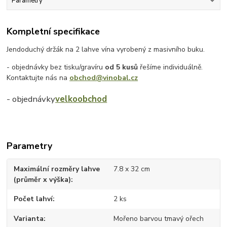
Parametry
Kompletní specifikace
Jendoduchý držák na 2 lahve vína vyrobený z masivního buku.
- objednávky bez tisku/gravíru
od 5 kusů
řešíme individuálně.
Kontaktujte nás na
obchod@vinobal.cz
- objednávky
velkoobchod
Parametry
Maximální rozměry lahve
7.8 x 32 cm
(průměr x výška)
Počet lahví
2 ks
Varianta
Mořeno barvou tmavý ořech