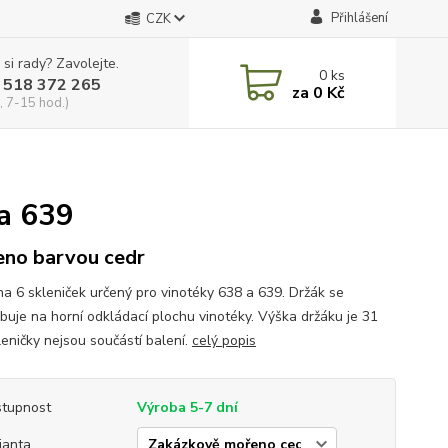
Přihlášení
CZK
 si rady? Zavolejte.
0
ks
 518 372 265
za
0 Kč
, 7-15 hod.)
 a 639
no barvou cedr
na 6 skleniček určený pro vinotéky 638 a 639. Držák se
ubuje na horní odkládací plochu vinotéky. Výška držáku je 31
leničky nejsou součástí balení.
celý popis
tupnost
Výroba 5-7 dní
ianta