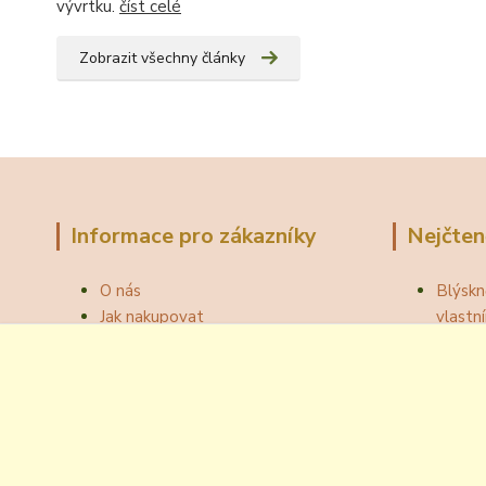
vývrtku.
číst celé
Zobrazit všechny články
Informace pro zákazníky
Nejčten
O nás
Blýskn
Jak nakupovat
vlast
Obchodní podmínky
Správn
Fotogalerie
Jak ot
Velkoobchod
Botou
Kontakty
Národní
Blog
Odzátk