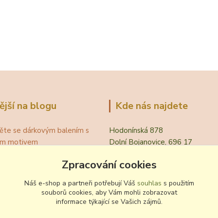
ější na blogu
Kde nás najdete
ěte se dárkovým balením s
Hodonínská 878
ním motivem
Dolní Bojanovice, 696 17
á teplota vína pro podávání
Zpracování cookies
evřít víno bez vývrtky?
.
Náš e-shop a partneři potřebují Váš
souhlas
s použitím
 zvyklosti pití vína
souborů cookies, aby Vám mohli zobrazovat
ování a nalévání vína
informace týkající se Vašich zájmů.