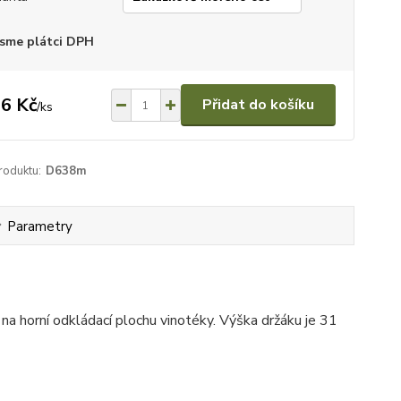
sme plátci DPH
6 Kč
Přidat do košíku
/
ks
roduktu:
D638m
Parametry
na horní odkládací plochu vinotéky. Výška držáku je 31