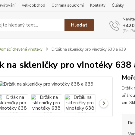
ravírování
Velkoobchod
Ochrana soukromí
Kontakty
Články
Nevíte
Hledat
+420
(Po-Pá
omácí dřevěné vinotéky
Držák na skleničky pro vinotéky 638 a 639
k na skleničky pro vinotéky 638
Moře
Držák 
přišro
cm. Sk
Dos
Var