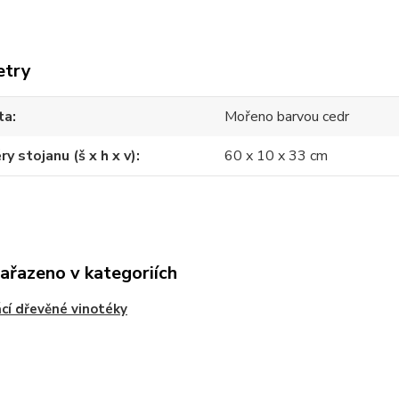
etry
ta
Mořeno barvou cedr
y stojanu (š x h x v)
60 x 10 x 33 cm
zařazeno v kategoriích
í dřevěné vinotéky