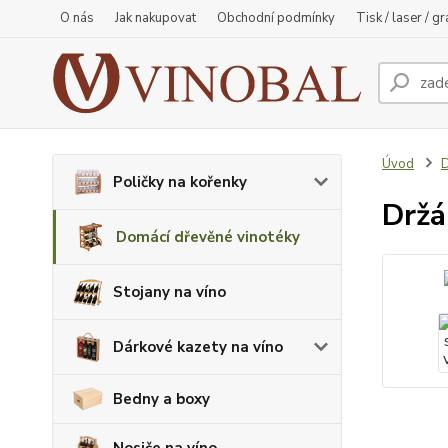
O nás
Jak nakupovat
Obchodní podmínky
Tisk / laser / g
Úvod
D
Poličky na kořenky
Držá
Domácí dřevěné vinotéky
Stojany na víno
Dárkové kazety na víno
Bedny a boxy
Nosiče na víno