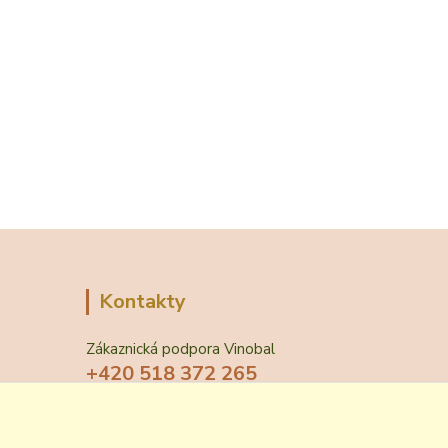
Kontakty
Zákaznická podpora Vinobal
+420 518 372 265
(Po-Pá, 7-15 hod.)
obchod@vinobal.cz