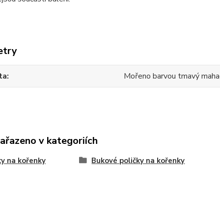
etry
ta
Mořeno barvou tmavý mah
zařazeno v kategoriích
ky na kořenky
Bukové poličky na kořenky