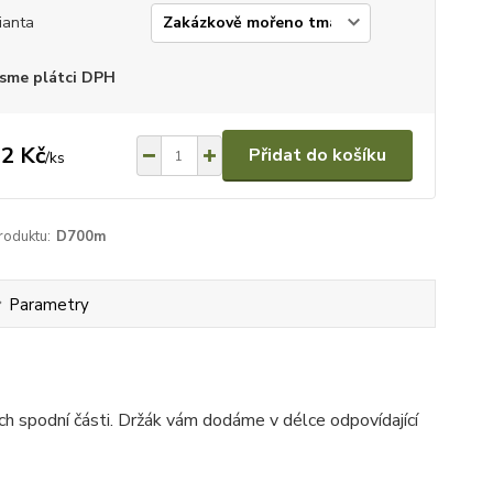
ianta
sme plátci DPH
2 Kč
Přidat do košíku
/
ks
roduktu:
D700m
Parametry
ich spodní části. Držák vám dodáme v délce odpovídající