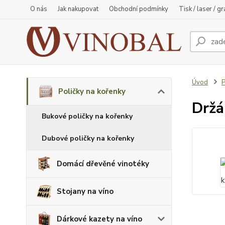
O nás
Jak nakupovat
Obchodní podmínky
Tisk / laser / g
Úvod
P
Poličky na kořenky
Držá
Bukové poličky na kořenky
Dubové poličky na kořenky
Domácí dřevěné vinotéky
Stojany na víno
Dárkové kazety na víno