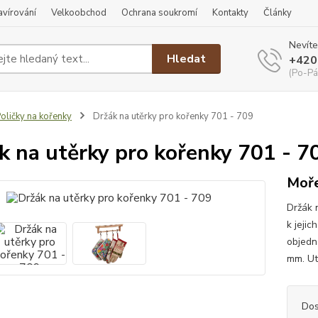
ravírování
Velkoobchod
Ochrana soukromí
Kontakty
Články
Nevíte
Hledat
+420
(Po-Pá
oličky na kořenky
Držák na utěrky pro kořenky 701 - 709
k na utěrky pro kořenky 701 - 7
Moř
Držák 
k jeji
objedn
mm. Ut
Dos