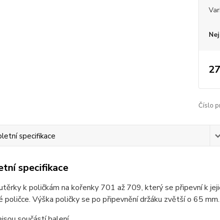
Var
Nej
27
Číslo p
etní specifikace
tní specifikace
utěrky k poličkám na kořenky 701 až 709, který se připevní k jej
 poličce. Výška poličky se po připevnění držáku zvětší o 65 mm.
jsou součástí balení.