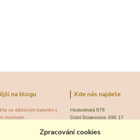
ější na blogu
Kde nás najdete
ěte se dárkovým balením s
Hodonínská 878
ním motivem
Dolní Bojanovice, 696 17
á teplota vína pro podávání
Zpracování cookies
evřít víno bez vývrtky?