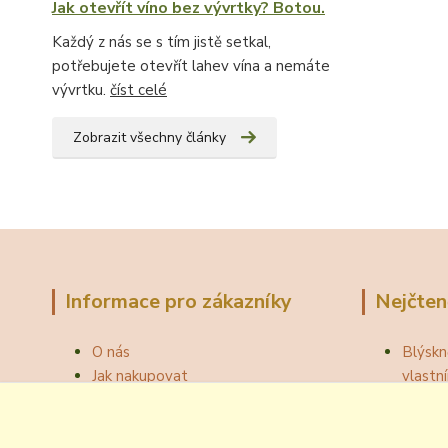
Jak otevřít víno bez vývrtky? Botou.
Každý z nás se s tím jistě setkal,
potřebujete otevřít lahev vína a nemáte
vývrtku.
číst celé
Zobrazit všechny články
Informace pro zákazníky
Nejčten
O nás
Blýskn
Jak nakupovat
vlast
Obchodní podmínky
Správn
Fotogalerie
Jak ot