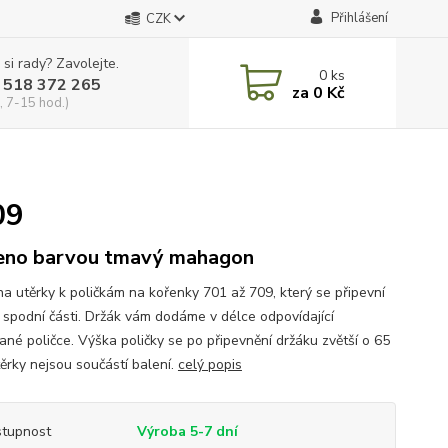
Přihlášení
CZK
 si rady? Zavolejte.
0
ks
 518 372 265
za
0 Kč
, 7-15 hod.)
09
eno barvou tmavý mahagon
na utěrky k poličkám na kořenky 701 až 709, který se připevní
ch spodní části. Držák vám dodáme v délce odpovídající
ané poličce. Výška poličky se po připevnění držáku zvětší o 65
ěrky nejsou součástí balení.
celý popis
tupnost
Výroba 5-7 dní