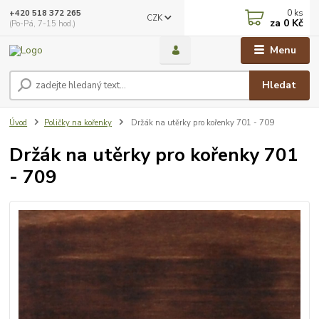
0
ks
+420 518 372 265
CZK
za
0 Kč
(Po-Pá, 7-15 hod.)
Menu
Hledat
Úvod
Poličky na kořenky
Držák na utěrky pro kořenky 701 - 709
Držák na utěrky pro kořenky 701
- 709