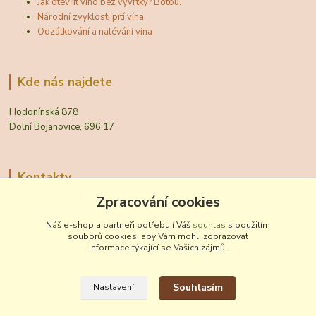
Jak otevřít víno bez vývrtky? Botou.
Národní zvyklosti pití vína
Odzátkování a nalévání vína
Kde nás najdete
Hodonínská 878
Dolní Bojanovice, 696 17
Kontakty
Zpracování cookies
Zákaznická podpora Vinobal
+420 518 372 265
Náš e-shop a partneři potřebují Váš
souhlas
s použitím
(Po-Pá, 7-15 hod.)
souborů cookies, aby Vám mohli zobrazovat
informace týkající se Vašich zájmů.
obchod@vinobal.cz
Souhlasím
Nastavení