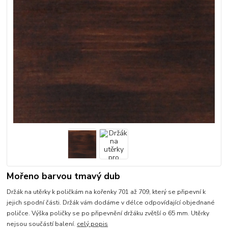
Mořeno barvou tmavý dub
Držák na utěrky k poličkám na kořenky 701 až 709, který se připevní k
jejich spodní části. Držák vám dodáme v délce odpovídající objednané
poličce. Výška poličky se po připevnění držáku zvětší o 65 mm. Utěrky
nejsou součástí balení.
celý popis