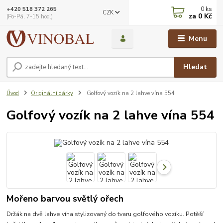
0
ks
+420 518 372 265
CZK
za
0 Kč
(Po-Pá, 7-15 hod.)
Menu
Hledat
Úvod
Originální dárky
Golfový vozík na 2 lahve vína 554
Golfový vozík na 2 lahve vína 554
Mořeno barvou světlý ořech
Držák na dvě lahve vína stylizovaný do tvaru golfového vozíku. Potěší