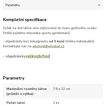
Parametry
Kompletní specifikace
Držák na dvě lahve vína stylizovaný do tvaru golfového vozíku.
Potěší každého milovníka sportu gentlemanů.
- objednávky bez tisku/gravíru
od 5 kusů
řešíme individuálně.
Kontaktujte nás na
obchod@vinobal.cz
- objednávky
velkoobchod
Parametry
Maximální rozměry lahve
7.8 x 32 cm
(průměr x výška)
Počet lahví
2 ks