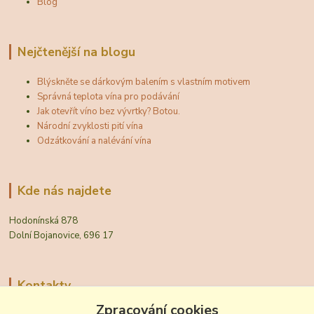
Blog
Nejčtenější na blogu
Blýskněte se dárkovým balením s vlastním motivem
Správná teplota vína pro podávání
Jak otevřít víno bez vývrtky? Botou.
Národní zvyklosti pití vína
Odzátkování a nalévání vína
Kde nás najdete
Hodonínská 878
Dolní Bojanovice, 696 17
Kontakty
Zpracování cookies
Zákaznická podpora Vinobal