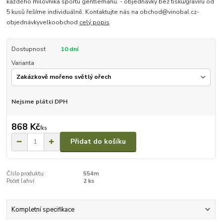
každého milovníka sportu gentlemanů. - objednávky bez tisku/gravíru od
5 kusů řešíme individuálně. Kontaktujte nás na obchod@vinobal.cz-
objednávkyvelkoobchod
celý popis
Dostupnost
10 dní
Varianta
Nejsme plátci DPH
868 Kč
/
ks
Přidat do košíku
Číslo produktu:
554m
Počet lahví:
2 ks
Kompletní specifikace