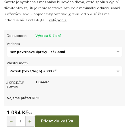
Kazeta je vyrobena z masivního bukového dřeva, které spolu s výplní
dřevité vlny zajišťuje reprezentativní vzhled a maximální ochranu uvnitř
uložených lahví. - objednávky bez tisku/gravíru od 5 kusů řešíme
individuálně. Kontaktujte ...
celý popis
Dostupnost
Výroba 5-7 dní
Varianta
Vlastní motiv
Cena před
1 044 Kč
slevou
Nejsme plátci DPH
1 094 Kč
/
ks
Přidat do košíku