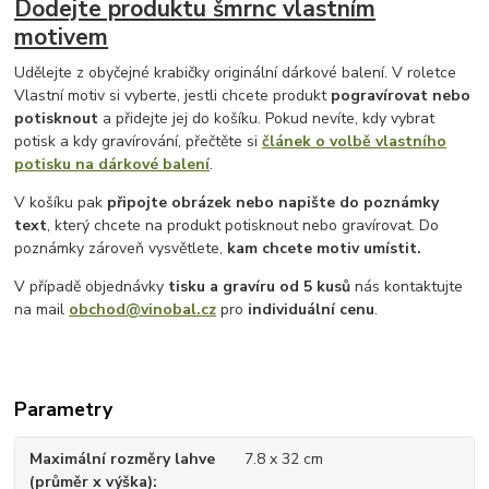
Dodejte produktu šmrnc vlastním
motivem
Udělejte z obyčejné krabičky originální dárkové balení. V roletce
Vlastní motiv si vyberte, jestli chcete produkt
pogravírovat nebo
potisknout
a přidejte jej do košíku. Pokud nevíte, kdy vybrat
potisk a kdy gravírování, přečtěte si
článek o volbě vlastního
potisku na dárkové balení
.
V košíku pak
připojte obrázek nebo napište do poznámky
text
, který chcete na produkt potisknout nebo gravírovat. Do
poznámky zároveň vysvětlete,
kam chcete motiv umístit.
V případě objednávky
tisku a gravíru
od 5 kusů
nás kontaktujte
na mail
obchod@vinobal.cz
pro
individuální cenu
.
Parametry
Maximální rozměry lahve
7.8 x 32 cm
(průměr x výška)