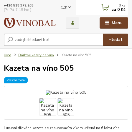
0
ks
+420 518 372 265
CZK
za
0 Kč
(Po-Pá, 7-15 hod.)
Menu
Hledat
Úvod
Dárkové kazety na víno
Kazeta na víno 505
Kazeta na víno 505
Vlastní motiv
Luxusní dřevěná kazeta se zasunovacím víkem určená na 6 lahví vína.