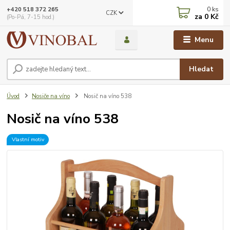
0
ks
+420 518 372 265
CZK
za
0 Kč
(Po-Pá, 7-15 hod.)
Menu
Hledat
Úvod
Nosiče na víno
Nosič na víno 538
Nosič na víno 538
Vlastní motiv