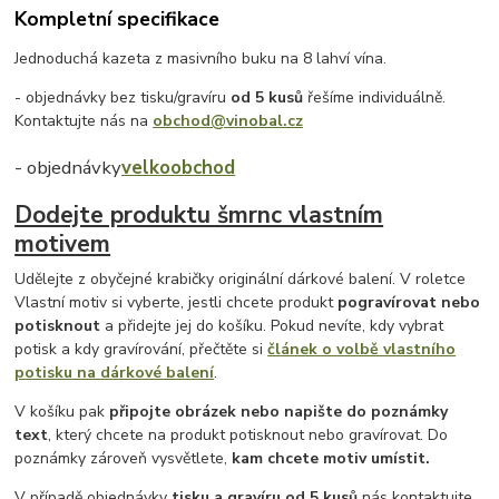
Kompletní specifikace
Jednoduchá kazeta z masivního buku na 8 lahví vína.
- objednávky bez tisku/gravíru
od 5 kusů
řešíme individuálně.
Kontaktujte nás na
obchod@vinobal.cz
- objednávky
velkoobchod
Dodejte produktu šmrnc vlastním
motivem
Udělejte z obyčejné krabičky originální dárkové balení. V roletce
Vlastní motiv si vyberte, jestli chcete produkt
pogravírovat nebo
potisknout
a přidejte jej do košíku. Pokud nevíte, kdy vybrat
potisk a kdy gravírování, přečtěte si
článek o volbě vlastního
potisku na dárkové balení
.
V košíku pak
připojte obrázek nebo napište do poznámky
text
, který chcete na produkt potisknout nebo gravírovat. Do
poznámky zároveň vysvětlete,
kam chcete motiv umístit.
V případě objednávky
tisku a gravíru
od 5 kusů
nás kontaktujte