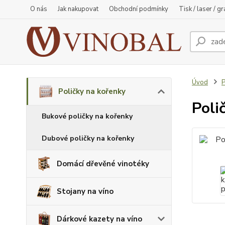
O nás
Jak nakupovat
Obchodní podmínky
Tisk / laser / g
Úvod
P
Poličky na kořenky
Poli
Bukové poličky na kořenky
Dubové poličky na kořenky
Domácí dřevěné vinotéky
Stojany na víno
Dárkové kazety na víno