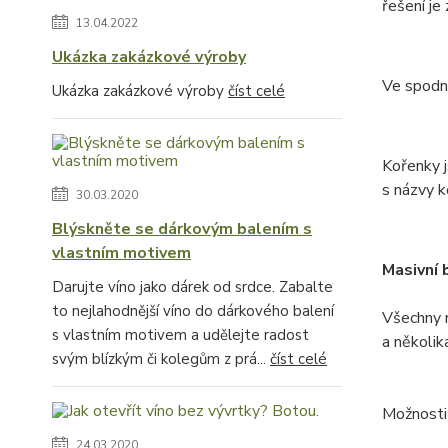
řešení je
13.04.2022
Ukázka zakázkové výroby
Ve spodn
Ukázka zakázkové výroby
číst celé
Kořenky j
s názvy k
30.03.2020
Blýskněte se dárkovým balením s
vlastním motivem
Masivní 
Darujte víno jako dárek od srdce. Zabalte
to nejlahodnější víno do dárkového balení
Všechny 
s vlastním motivem a udělejte radost
a několik
svým blízkým či kolegům z prá...
číst celé
Možnosti
24.03.2020