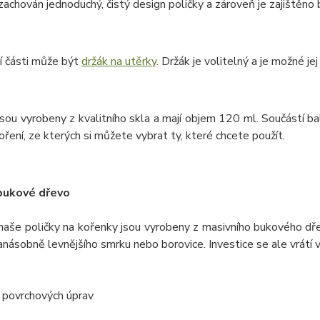
 zachován jednoduchý, čistý design poličky a zároveň je zajištěn
í části může být
držák na utěrky
. Držák je volitelný a je možné je
sou vyrobeny z kvalitního skla a mají objem 120 ml. Součástí ba
oření, ze kterých si můžete vybrat ty, které chcete použít.
bukové dřevo
naše poličky na kořenky jsou vyrobeny z masivního bukového dře
anásobně levnějšího smrku nebo borovice. Investice se ale vrátí
 povrchových úprav