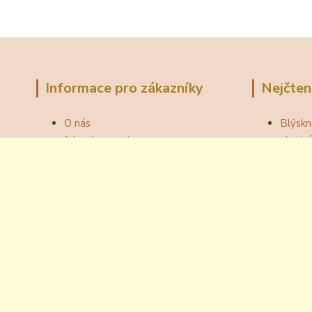
Informace pro zákazníky
Nejčten
O nás
Blýskn
Jak nakupovat
vlast
Obchodní podmínky
Správn
Fotogalerie
Jak ot
Velkoobchod
Botou
Kontakty
Národní
Blog
Odzátk