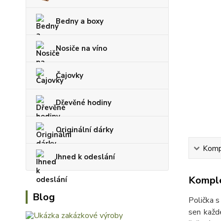
Bedny a boxy
Nosiče na víno
Čajovky
Dřevěné hodiny
Originální dárky
Kompl
Ihned k odeslání
Komple
Blog
Polička s
sen každ