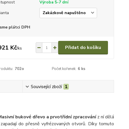
tupnost
Výroba 5-7 dní
ianta
sme plátci DPH
921 Kč
Přidat do košíku
/
ks
roduktu:
702o
Počet kořenek:
6 ks
Související zboží
1
Masivní bukové dřevo a prvotřídní zpracování
z ní dělá
 zapadají do přesně vyfrézovaných otvorů. Díky tomuto