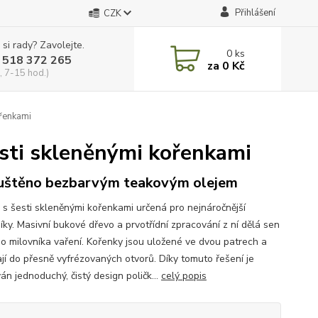
Přihlášení
CZK
 si rady? Zavolejte.
0
ks
 518 372 265
za
0 Kč
, 7-15 hod.)
ořenkami
esti skleněnými kořenkami
štěno bezbarvým teakovým olejem
a s šesti skleněnými kořenkami určená pro nejnáročnější
íky. Masivní bukové dřevo a prvotřídní zpracování z ní dělá sen
o milovníka vaření. Kořenky jsou uložené ve dvou patrech a
jí do přesně vyfrézovaných otvorů. Díky tomuto řešení je
án jednoduchý, čistý design poličk...
celý popis