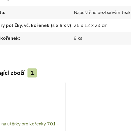
ta
Napuštěno bezbarvým teak
y poličky, vč. kořenek (š x h x v)
25 x 12 x 29 cm
 kořenek
6 ks
jící zboží
1