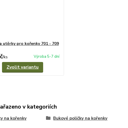
a utěrky pro kořenky 701 - 709
č
Výroba 5-7 dní
/
ks
Zvolit variantu
zařazeno v kategoriích
ky na kořenky
Bukové poličky na kořenky