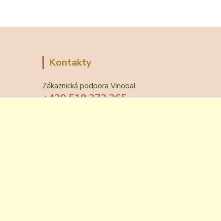
Kontakty
Zákaznická podpora Vinobal
+420 518 372 265
(Po-Pá, 7-15 hod.)
obchod@vinobal.cz