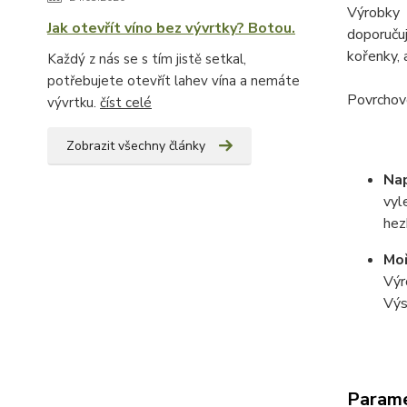
Výrobky 
Jak otevřít víno bez vývrtky? Botou.
doporuču
kořenky, 
Každý z nás se s tím jistě setkal,
potřebujete otevřít lahev vína a nemáte
Povrchovo
vývrtku.
číst celé
Zobrazit všechny články
Na
vyl
hez
Moř
Výr
Výs
Param