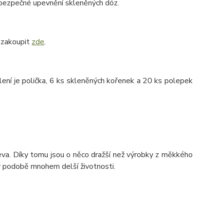
o bezpečné upevnění skleněných dóz.
j zakoupit
zde
.
lení je polička, 6 ks skleněných kořenek a 20 ks polepek
va. Díky tomu jsou o něco dražší než výrobky z měkkého
 v podobě mnohem delší životnosti.