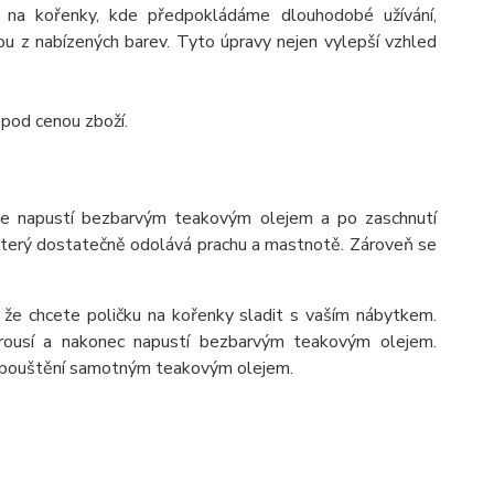
 na kořenky, kde předpokládáme dlouhodobé užívání,
 z nabízených barev. Tyto úpravy nejen vylepší vzhled
 pod cenou zboží.
se napustí bezbarvým teakovým olejem a po zaschnutí
 který dostatečně odolává prachu a mastnotě. Zároveň se
 že chcete poličku na kořenky sladit s vaším nábytkem.
rousí a nakonec napustí bezbarvým teakovým olejem.
napouštění samotným teakovým olejem.