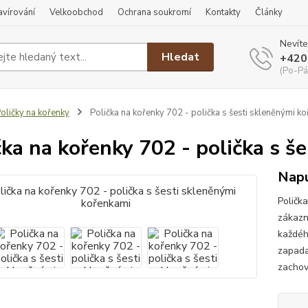
ravírování
Velkoobchod
Ochrana soukromí
Kontakty
Články
Nevíte
Hledat
+420
(Po-Pá
oličky na kořenky
Polička na kořenky 702 - polička s šesti skleněnými k
čka na kořenky 702 - polička s š
Napu
Poličk
zákazn
každéh
zapada
zachov