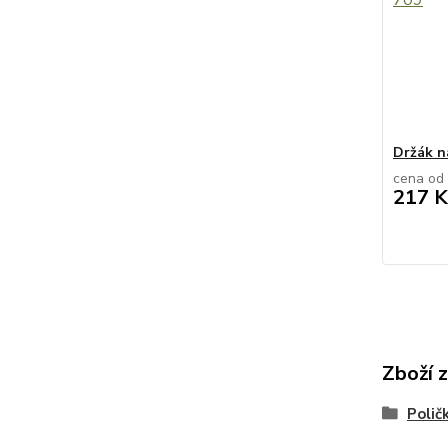
Držák n
cena od
217 K
Zboží 
Polič