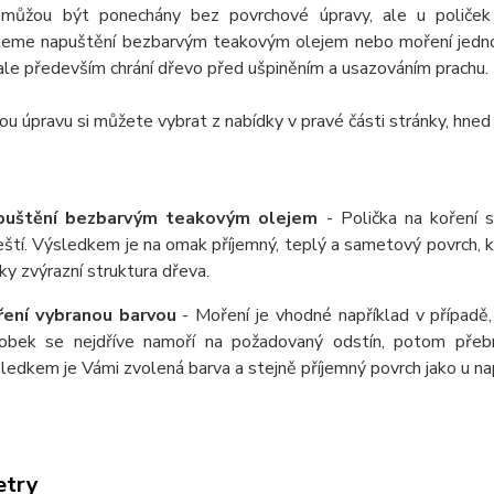
můžou být ponechány bez povrchové úpravy, ale u poliček
jeme napuštění bezbarvým teakovým olejem nebo moření jednou
ale především chrání dřevo před ušpiněním a usazováním prachu.
u úpravu si můžete vybrat z nabídky v pravé části stránky, hned
puštění bezbarvým teakovým olejem
- Polička na koření 
eští. Výsledkem je na omak příjemný, teplý a sametový povrch,
ky zvýrazní struktura dřeva.
ení vybranou barvou
- Moření je vhodné například v případě,
obek se nejdříve namoří na požadovaný odstín, potom přeb
ledkem je Vámi zvolená barva a stejně příjemný povrch jako u 
etry