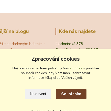
ější na blogu
Kde nás najdete
ěte se dárkovým balením s
Hodonínská 878
ním motivem
Dolní Bojanovice, 696 17
á teplota vína pro podávání
Zpracování cookies
evřít víno bez vývrtky?
.
Náš e-shop a partneři potřebují Váš
souhlas
s použitím
souborů cookies, aby Vám mohli zobrazovat
 zvyklosti pití vína
informace týkající se Vašich zájmů.
ování a nalévání vína
Souhlasím
Nastavení