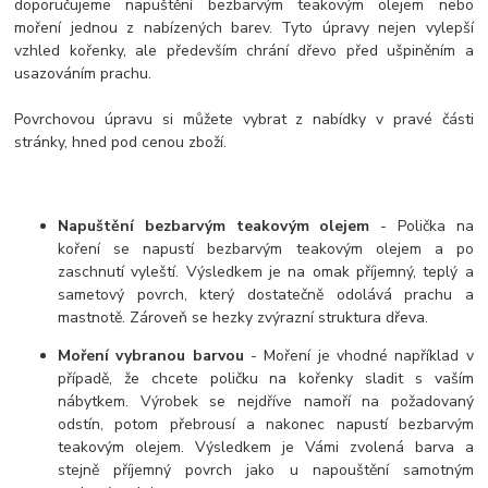
doporučujeme napuštění bezbarvým teakovým olejem nebo
moření jednou z nabízených barev. Tyto úpravy nejen vylepší
vzhled kořenky, ale především chrání dřevo před ušpiněním a
usazováním prachu.
Povrchovou úpravu si můžete vybrat z nabídky v pravé části
stránky, hned pod cenou zboží.
Napuštění bezbarvým teakovým olejem
- Polička na
koření se napustí bezbarvým teakovým olejem a po
zaschnutí vyleští. Výsledkem je na omak příjemný, teplý a
sametový povrch, který dostatečně odolává prachu a
mastnotě. Zároveň se hezky zvýrazní struktura dřeva.
Moření vybranou barvou
- Moření je vhodné například v
případě, že chcete poličku na kořenky sladit s vaším
nábytkem. Výrobek se nejdříve namoří na požadovaný
odstín, potom přebrousí a nakonec napustí bezbarvým
teakovým olejem. Výsledkem je Vámi zvolená barva a
stejně příjemný povrch jako u napouštění samotným