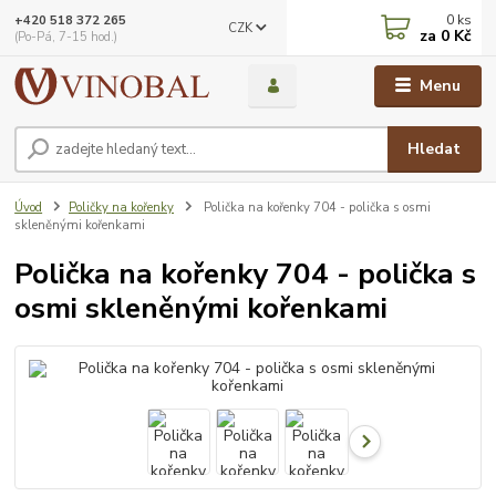
0
ks
+420 518 372 265
CZK
za
0 Kč
(Po-Pá, 7-15 hod.)
Menu
Hledat
Úvod
Poličky na kořenky
Polička na kořenky 704 - polička s osmi
skleněnými kořenkami
Polička na kořenky 704 - polička s
osmi skleněnými kořenkami