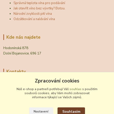
Správná teplota vína pro podávání
Jak otevřít víno bez vývrtky? Botou.
Národní zvyklosti pití vína
Odzátkování a nalévání vína
Kde nás najdete
Hodonínská 878
Dolní Bojanovice, 696 17
Kontakty
Zpracování cookies
Zákaznická podpora Vinobal
+420 518 372 265
Náš e-shop a partneři potřebují Váš
souhlas
s použitím
(Po-Pá, 7-15 hod.)
souborů cookies, aby Vám mohli zobrazovat
informace týkající se Vašich zájmů.
obchod@vinobal.cz
Souhlasím
Nastavení