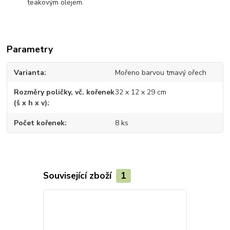
teakovým olejem.
Parametry
Varianta
Mořeno barvou tmavý ořech
Rozměry poličky, vč. kořenek
32 x 12 x 29 cm
(š x h x v)
Počet kořenek
8 ks
Související zboží
1