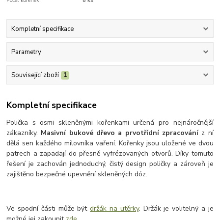
Počet kořenek:
8 ks
Kompletní specifikace
Parametry
Související zboží
1
Kompletní specifikace
Polička s osmi skleněnými kořenkami určená pro nejnáročnější
zákazníky.
Masivní bukové dřevo a prvotřídní zpracování
z ní
dělá sen každého milovníka vaření. Kořenky jsou uložené ve dvou
patrech a zapadají do přesně vyfrézovaných otvorů. Díky tomuto
řešení je zachován jednoduchý, čistý design poličky a zároveň je
zajištěno bezpečné upevnění skleněných dóz.
Ve spodní části může být
držák na utěrky
. Držák je volitelný a je
možné jej zakoupit
zde
.