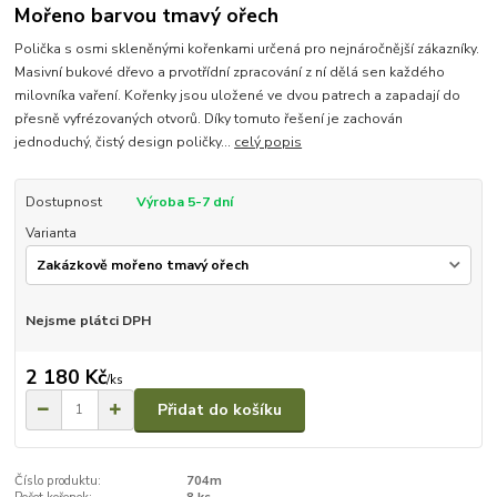
Mořeno barvou tmavý ořech
Polička s osmi skleněnými kořenkami určená pro nejnáročnější zákazníky.
Masivní bukové dřevo a prvotřídní zpracování z ní dělá sen každého
milovníka vaření. Kořenky jsou uložené ve dvou patrech a zapadají do
přesně vyfrézovaných otvorů. Díky tomuto řešení je zachován
jednoduchý, čistý design poličky...
celý popis
Dostupnost
Výroba 5-7 dní
Varianta
Nejsme plátci DPH
2 180 Kč
/
ks
Přidat do košíku
Číslo produktu:
704m