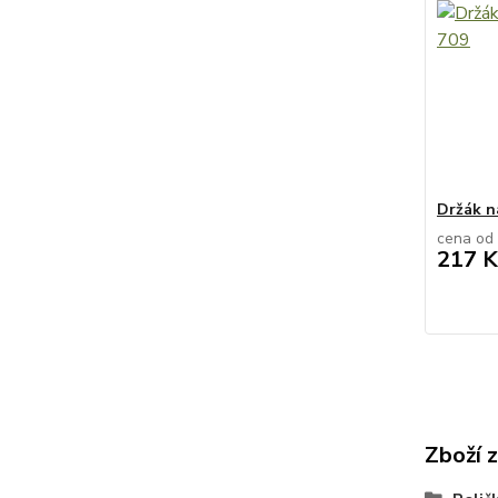
Držák n
cena od
217 K
Zboží 