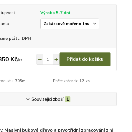
tupnost
Výroba 5-7 dní
ianta
sme plátci DPH
850 Kč
Přidat do košíku
/
ks
roduktu:
705m
Počet kořenek:
12 ks
Související zboží
1
ky.
Masivní bukové dřevo a prvotřídní zpracování
z ní