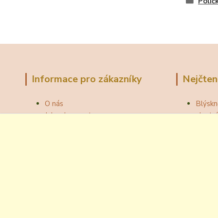
Polič
Informace pro zákazníky
Nejčten
O nás
Blýskn
Jak nakupovat
vlast
Obchodní podmínky
Správn
Fotogalerie
Jak ot
Velkoobchod
Botou
Kontakty
Národní
Blog
Odzátk