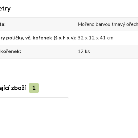
etry
ta
Mořeno barvou tmavý ořec
y poličky, vč. kořenek (š x h x v)
32 x 12 x 41 cm
 kořenek
12 ks
jící zboží
1