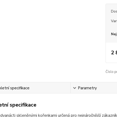
Dos
Var
Nej
2 
Číslo p
etní specifikace
Parametry
tní specifikace
 dvanácti skleněnými kořenkami určená pro nejnáročnější zákazní