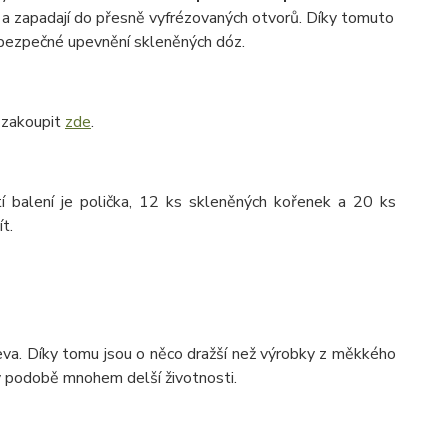
h a zapadají do přesně vyfrézovaných otvorů. Díky tomuto
o bezpečné upevnění skleněných dóz.
j zakoupit
zde
.
í balení je polička, 12 ks skleněných kořenek a 20 ks
t.
va. Díky tomu jsou o něco dražší než výrobky z měkkého
 v podobě mnohem delší životnosti.