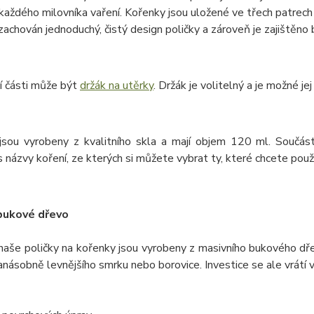
každého milovníka vaření. Kořenky jsou uložené ve třech patrec
 zachován jednoduchý, čistý design poličky a zároveň je zajištěn
í části může být
držák na utěrky
. Držák je volitelný a je možné je
jsou vyrobeny z kvalitního skla a mají objem 120 ml. Součást
 názvy koření, ze kterých si můžete vybrat ty, které chcete použí
bukové dřevo
naše poličky na kořenky jsou vyrobeny z masivního bukového dře
anásobně levnějšího smrku nebo borovice. Investice se ale vrátí