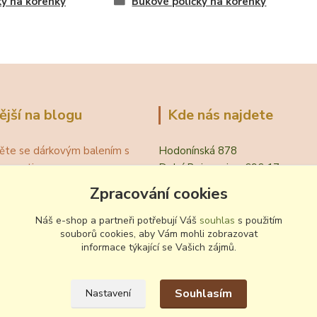
ky na kořenky
Bukové poličky na kořenky
ější na blogu
Kde nás najdete
ěte se dárkovým balením s
Hodonínská 878
ním motivem
Dolní Bojanovice, 696 17
á teplota vína pro podávání
Zpracování cookies
evřít víno bez vývrtky?
.
Náš e-shop a partneři potřebují Váš
souhlas
s použitím
souborů cookies, aby Vám mohli zobrazovat
 zvyklosti pití vína
informace týkající se Vašich zájmů.
ování a nalévání vína
Souhlasím
Nastavení