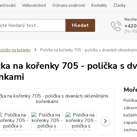
ravírování
Velkoobchod
Ochrana soukromí
Kontakty
Články
Nevíte
Hledat
+420
(Po-Pá
oličky na kořenky
Polička na kořenky 705 - polička s dvanácti skleněným
čka na kořenky 705 - polička s d
nkami
Moře
Poličk
zákazn
každéh
zapada
zachov