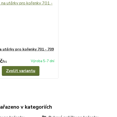
a utěrky pro kořenky 701 - 709
č
Výroba 5-7 dní
/
ks
Zvolit variantu
zařazeno v kategoriích