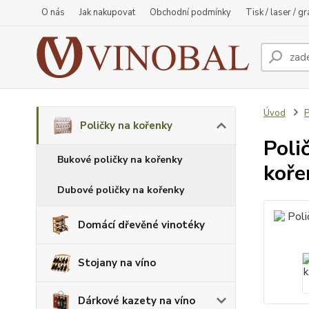
O nás
Jak nakupovat
Obchodní podmínky
Tisk / laser / g
Úvod
P
Poličky na kořenky
Poli
Bukové poličky na kořenky
koře
Dubové poličky na kořenky
Domácí dřevěné vinotéky
Stojany na víno
Dárkové kazety na víno