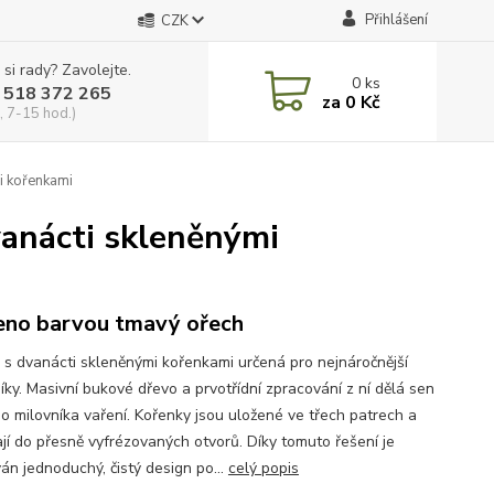
Přihlášení
CZK
 si rady? Zavolejte.
0
ks
 518 372 265
za
0 Kč
, 7-15 hod.)
i kořenkami
vanácti skleněnými
no barvou tmavý ořech
a s dvanácti skleněnými kořenkami určená pro nejnáročnější
íky. Masivní bukové dřevo a prvotřídní zpracování z ní dělá sen
o milovníka vaření. Kořenky jsou uložené ve třech patrech a
jí do přesně vyfrézovaných otvorů. Díky tomuto řešení je
án jednoduchý, čistý design po...
celý popis