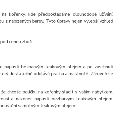
 na kořenky, kde předpokládáme dlouhodobé užívání,
 z nabízených barev. Tyto úpravy nejen vylepší vzhled
 pod cenou zboží.
se napustí bezbarvým teakovým olejem a po zaschnutí
 který dostatečně odolává prachu a mastnotě. Zároveň se
 že chcete poličku na kořenky sladit s vaším nábytkem.
rousí a nakonec napustí bezbarvým teakovým olejem.
napouštění samotným teakovým olejem.