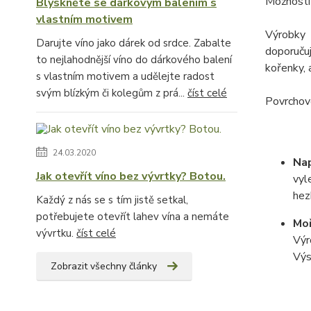
Možnosti
Blýskněte se dárkovým balením s
vlastním motivem
Výrobky 
Darujte víno jako dárek od srdce. Zabalte
doporuču
to nejlahodnější víno do dárkového balení
kořenky, 
s vlastním motivem a udělejte radost
svým blízkým či kolegům z prá...
číst celé
Povrchovo
24.03.2020
Na
Jak otevřít víno bez vývrtky? Botou.
vyl
hez
Každý z nás se s tím jistě setkal,
potřebujete otevřít lahev vína a nemáte
Moř
vývrtku.
číst celé
Výr
Výs
Zobrazit všechny články