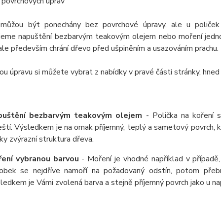
 povrchových úprav
můžou být ponechány bez povrchové úpravy, ale u poliček
jeme napuštění bezbarvým teakovým olejem nebo moření jednou
ale především chrání dřevo před ušpiněním a usazováním prachu.
u úpravu si můžete vybrat z nabídky v pravé části stránky, hned
puštění bezbarvým teakovým olejem
- Polička na koření 
eští. Výsledkem je na omak příjemný, teplý a sametový povrch,
ky zvýrazní struktura dřeva.
ení vybranou barvou
- Moření je vhodné například v případě,
obek se nejdříve namoří na požadovaný odstín, potom přeb
ledkem je Vámi zvolená barva a stejně příjemný povrch jako u 