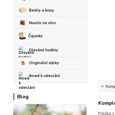
Bedny a boxy
Nosiče na víno
Čajovky
Dřevěné hodiny
Originální dárky
Ihned k odeslání
Kompl
Blog
Komple
Polička s