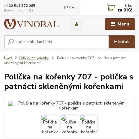
0
ks
+420 518 372 265
CZK
za
0 Kč
(Po-Pá, 7-15 hod.)
Menu
Hledat
Úvod
Poličky na kořenky
Polička na kořenky 707 - polička s patnácti
skleněnými kořenkami
Polička na kořenky 707 - polička s
patnácti skleněnými kořenkami