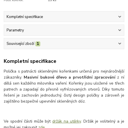
Počet kořenek:
15 ks
Kompletní specifikace
Parametry
Související zboží
1
Kompletní specifikace
Polička s patnácti skleněnými kořenkami určená pro nejnáročnější
zákazníky.
Masivní bukové dřevo a prvotřídní zpracování
z ní
dělá sen každého milovníka vaření. Kořenky jsou uložené ve třech
patrech a zapadají do přesně vyfrézovaných otvorů. Díky tomuto
řešení je zachován jednoduchý, čistý design poličky a zároveň je
zajištěno bezpečné upevnění skleněných dóz.
Ve spodní části může být
držák na utěrky
. Držák je volitelný a je
možné jej zakoupit
zde
.