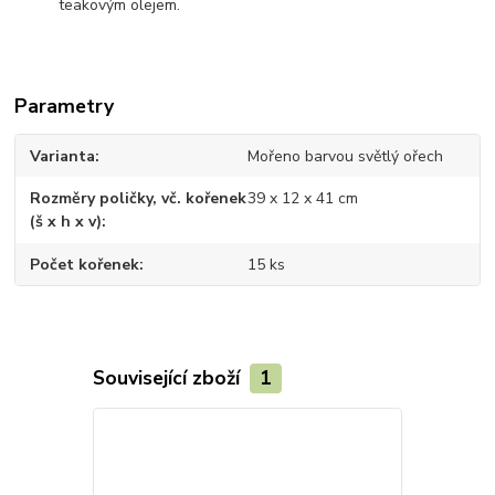
teakovým olejem.
Parametry
Varianta
Mořeno barvou světlý ořech
Rozměry poličky, vč. kořenek
39 x 12 x 41 cm
(š x h x v)
Počet kořenek
15 ks
Související zboží
1