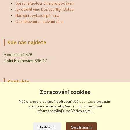
Správná teplota vína pro podávání
Jak otevřít víno bez vývrtky? Botou.
Národní zvyklosti pití vína
Odzátkování a nalévání vína
Kde nás najdete
Hodonínská 878
Dolní Bojanovice, 696 17
Kontakty
Zpracování cookies
Zákaznická podpora Vinobal
+420 518 372 265
Náš e-shop a partneři potřebují Váš
souhlas
s použitím
(Po-Pá, 7-15 hod.)
souborů cookies, aby Vám mohli zobrazovat
informace týkající se Vašich zájmů.
obchod@vinobal.cz
Souhlasím
Nastavení