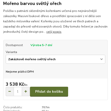
Mořeno barvou světlý ořech
Polička s patnácti skleněnými kořenkami určená pro nejnáročnější
zákazníky. Masivní bukové dřevo a prvotřídní zpracování z ní dělá sen
každého milovníka vaření. Kořenky jsou uložené ve třech patrech a
zapadají do přesně vyfrézovaných otvorů. Díky tomuto řešení je zachován
jednoduchý, čistý design po...
celý popis
Dostupnost
Výroba 5-7 dní
Varianta
Nejsme plátci DPH
3 538 Kč
/
ks
Přidat do košíku
Číslo produktu:
707m