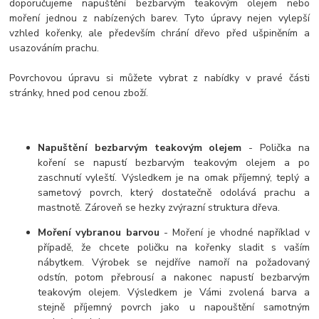
doporučujeme napuštění bezbarvým teakovým olejem nebo
moření jednou z nabízených barev. Tyto úpravy nejen vylepší
vzhled kořenky, ale především chrání dřevo před ušpiněním a
usazováním prachu.
Povrchovou úpravu si můžete vybrat z nabídky v pravé části
stránky, hned pod cenou zboží.
Napuštění bezbarvým teakovým olejem
- Polička na
koření se napustí bezbarvým teakovým olejem a po
zaschnutí vyleští. Výsledkem je na omak příjemný, teplý a
sametový povrch, který dostatečně odolává prachu a
mastnotě. Zároveň se hezky zvýrazní struktura dřeva.
Moření vybranou barvou
- Moření je vhodné například v
případě, že chcete poličku na kořenky sladit s vaším
nábytkem. Výrobek se nejdříve namoří na požadovaný
odstín, potom přebrousí a nakonec napustí bezbarvým
teakovým olejem. Výsledkem je Vámi zvolená barva a
stejně příjemný povrch jako u napouštění samotným