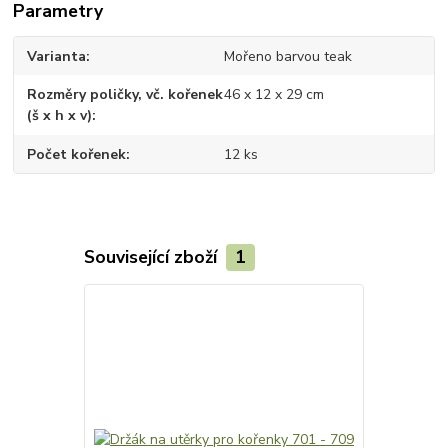
Parametry
Varianta
Mořeno barvou teak
Rozměry poličky, vč. kořenek
46 x 12 x 29 cm
(š x h x v)
Počet kořenek
12 ks
Související zboží
1