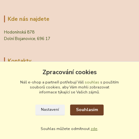
Kde nás najdete
Hodonínská 878
Dolní Bojanovice, 696 17
Kontakty
Zpracování cookies
Zákaznická podpora Vinobal
+420 518 372 265
Náš e-shop a partneři potřebují Váš
souhlas
s použitím
(Po-Pá, 7-15 hod.)
souborů cookies, aby Vám mohli zobrazovat
informace týkající se Vašich zájmů.
obchod@vinobal.cz
Souhlasím
Nastavení
Souhlas můžete odmítnout
zde
.
Vytvořeno na
Eshop-rychle.cz