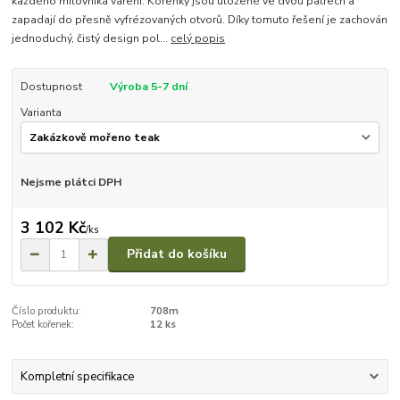
každého milovníka vaření. Kořenky jsou uložené ve dvou patrech a
zapadají do přesně vyfrézovaných otvorů. Díky tomuto řešení je zachován
jednoduchý, čistý design pol...
celý popis
Dostupnost
Výroba 5-7 dní
Varianta
Nejsme plátci DPH
3 102 Kč
/
ks
Přidat do košíku
Číslo produktu:
708m
Počet kořenek:
12 ks
Kompletní specifikace