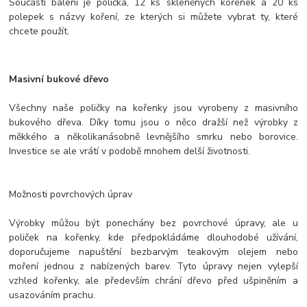
Součástí balení je polička, 12 ks skleněných kořenek a 20 ks
polepek s názvy koření, ze kterých si můžete vybrat ty, které
chcete použít.
Masivní bukové dřevo
Všechny naše poličky na kořenky jsou vyrobeny z masivního
bukového dřeva. Díky tomu jsou o něco dražší než výrobky z
měkkého a několikanásobně levnějšího smrku nebo borovice.
Investice se ale vrátí v podobě mnohem delší životnosti.
Možnosti povrchových úprav
Výrobky můžou být ponechány bez povrchové úpravy, ale u
poliček na kořenky, kde předpokládáme dlouhodobé užívání,
doporučujeme napuštění bezbarvým teakovým olejem nebo
moření jednou z nabízených barev. Tyto úpravy nejen vylepší
vzhled kořenky, ale především chrání dřevo před ušpiněním a
usazováním prachu.