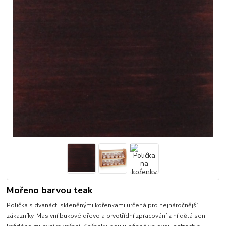
Mořeno barvou teak
Polička s dvanácti skleněnými kořenkami určená pro nejnáročnější
zákazníky. Masivní bukové dřevo a prvotřídní zpracování z ní dělá sen