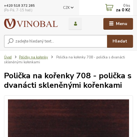
0
ks
+420 518 372 265
CZK
za
0 Kč
(Po-Pá, 7-15 hod.)
Menu
Hledat
Úvod
Poličky na kořenky
Polička na kořenky 708 - polička s dvanácti
skleněnými kořenkami
Polička na kořenky 708 - polička s
dvanácti skleněnými kořenkami