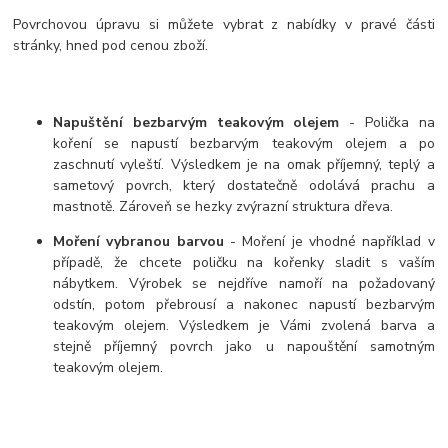
Povrchovou úpravu si můžete vybrat z nabídky v pravé části
stránky, hned pod cenou zboží.
Napuštění bezbarvým teakovým olejem
- Polička na
koření se napustí bezbarvým teakovým olejem a po
zaschnutí vyleští. Výsledkem je na omak příjemný, teplý a
sametový povrch, který dostatečně odolává prachu a
mastnotě. Zároveň se hezky zvýrazní struktura dřeva.
Moření vybranou barvou
- Moření je vhodné například v
případě, že chcete poličku na kořenky sladit s vaším
nábytkem. Výrobek se nejdříve namoří na požadovaný
odstín, potom přebrousí a nakonec napustí bezbarvým
teakovým olejem. Výsledkem je Vámi zvolená barva a
stejně příjemný povrch jako u napouštění samotným
teakovým olejem.