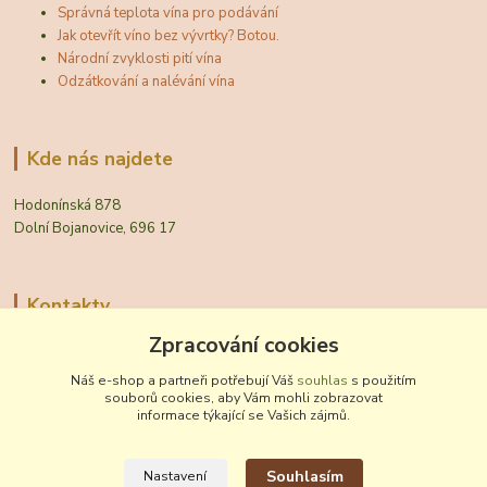
Správná teplota vína pro podávání
Jak otevřít víno bez vývrtky? Botou.
Národní zvyklosti pití vína
Odzátkování a nalévání vína
Kde nás najdete
Hodonínská 878
Dolní Bojanovice, 696 17
Kontakty
Zpracování cookies
Zákaznická podpora Vinobal
+420 518 372 265
Náš e-shop a partneři potřebují Váš
souhlas
s použitím
(Po-Pá, 7-15 hod.)
souborů cookies, aby Vám mohli zobrazovat
informace týkající se Vašich zájmů.
obchod@vinobal.cz
Souhlasím
Nastavení