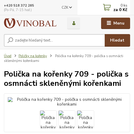
0
ks
+420 518 372 265
CZK
za
0 Kč
(Po-Pá, 7-15 hod.)
Menu
Hledat
Úvod
Poličky na kořenky
Polička na kořenky 709 - polička s osmnácti
skleněnými kořenkami
Polička na kořenky 709 - polička s
osmnácti skleněnými kořenkami