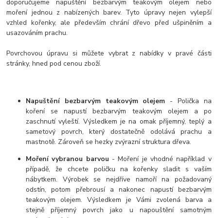
doporučujeme napuštění bezbarvým teakovým olejem nebo
moření jednou z nabízených barev. Tyto úpravy nejen vylepší
vzhled kořenky, ale především chrání dřevo před ušpiněním a
usazováním prachu.
Povrchovou úpravu si můžete vybrat z nabídky v pravé části
stránky, hned pod cenou zboží.
Napuštění bezbarvým teakovým olejem
- Polička na
koření se napustí bezbarvým teakovým olejem a po
zaschnutí vyleští. Výsledkem je na omak příjemný, teplý a
sametový povrch, který dostatečně odolává prachu a
mastnotě. Zároveň se hezky zvýrazní struktura dřeva.
Moření vybranou barvou
- Moření je vhodné například v
případě, že chcete poličku na kořenky sladit s vaším
nábytkem. Výrobek se nejdříve namoří na požadovaný
odstín, potom přebrousí a nakonec napustí bezbarvým
teakovým olejem. Výsledkem je Vámi zvolená barva a
stejně příjemný povrch jako u napouštění samotným