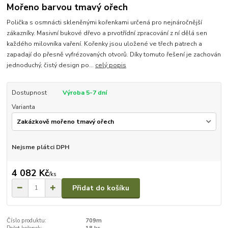
Mořeno barvou tmavý ořech
Polička s osmnácti skleněnými kořenkami určená pro nejnáročnější
zákazníky. Masivní bukové dřevo a prvotřídní zpracování z ní dělá sen
každého milovníka vaření. Kořenky jsou uložené ve třech patrech a
zapadají do přesně vyfrézovaných otvorů. Díky tomuto řešení je zachován
jednoduchý, čistý design po...
celý popis
Dostupnost
Výroba 5-7 dní
Varianta
Nejsme plátci DPH
4 082 Kč
/
ks
Přidat do košíku
Číslo produktu:
709m