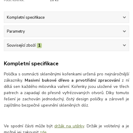
Počet kořenek:
18 ks
Kompletní specifikace
Parametry
Související zboží
1
Kompletní specifikace
Polička s osmnácti skleněnými kořenkami určená pro nejnáročnější
zákazníky.
Masivní bukové dřevo a prvotřídní zpracování
z ní
dělá sen každého milovníka vaření. Kořenky jsou uložené ve třech
patrech a zapadají do přesně vyfrézovaných otvorů. Díky tomuto
řešení je zachován jednoduchý, čistý design poličky a zároveň je
zajištěno bezpečné upevnění skleněných dóz.
Ve spodní části může být
držák na utěrky
. Držák je volitelný a je
možné jej zakoupit
zde
.