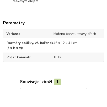
teakovým olejem.
Parametry
Varianta
Mořeno barvou tmavý ořech
Rozměry poličky, vč. kořenek
46 x 12 x 41 cm
(š x h x v)
Počet kořenek
18 ks
Související zboží
1