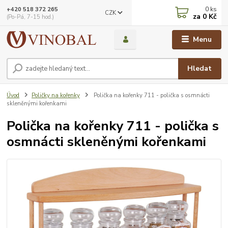
0
ks
+420 518 372 265
CZK
za
0 Kč
(Po-Pá, 7-15 hod.)
Menu
Hledat
Úvod
Poličky na kořenky
Polička na kořenky 711 - polička s osmnácti
skleněnými kořenkami
Polička na kořenky 711 - polička s
osmnácti skleněnými kořenkami