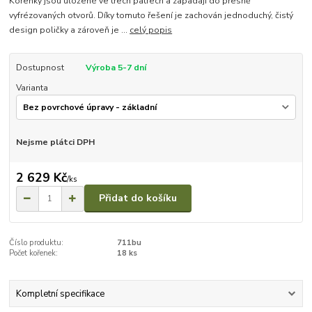
Kořenky jsou uložené ve třech patrech a zapadají do přesně
vyfrézovaných otvorů. Díky tomuto řešení je zachován jednoduchý, čistý
design poličky a zároveň je ...
celý popis
Dostupnost
Výroba 5-7 dní
Varianta
Nejsme plátci DPH
2 629 Kč
/
ks
Přidat do košíku
Číslo produktu:
711bu
Počet kořenek:
18 ks
Kompletní specifikace