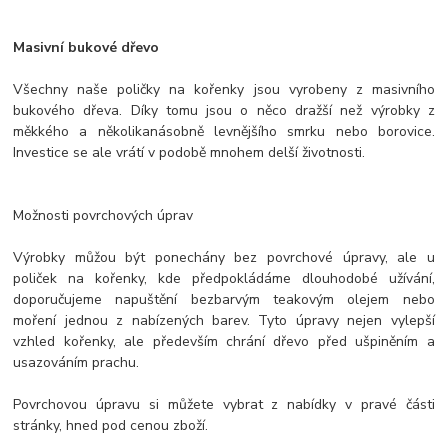
Masivní bukové dřevo
Všechny naše poličky na kořenky jsou vyrobeny z masivního
bukového dřeva. Díky tomu jsou o něco dražší než výrobky z
měkkého a několikanásobně levnějšího smrku nebo borovice.
Investice se ale vrátí v podobě mnohem delší životnosti.
Možnosti povrchových úprav
Výrobky můžou být ponechány bez povrchové úpravy, ale u
poliček na kořenky, kde předpokládáme dlouhodobé užívání,
doporučujeme napuštění bezbarvým teakovým olejem nebo
moření jednou z nabízených barev. Tyto úpravy nejen vylepší
vzhled kořenky, ale především chrání dřevo před ušpiněním a
usazováním prachu.
Povrchovou úpravu si můžete vybrat z nabídky v pravé části
stránky, hned pod cenou zboží.