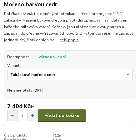
Mořeno barvou cedr
Polička s dvanácti skleněnými kořenkami určená pro nejnáročnější
zákazníky. Masivní bukové dřevo a prvotřídní zpracování z ní dělá sen
každého milovníka vaření. Kořenky jsou uložené ve dvou patrech a
zapadají do přesně vyfrézovaných otvorů. Díky tomuto řešení je zachován
jednoduchý, čistý design pol...
celý popis
Dostupnost
Výroba 5-7 dní
Varianta
Nejsme plátci DPH
2 404 Kč
/
ks
Přidat do košíku
Číslo produktu:
712m