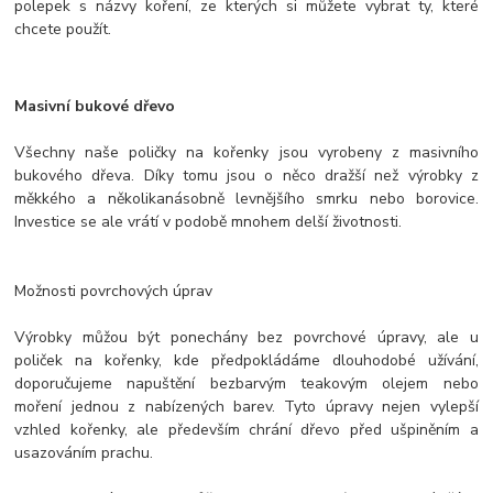
polepek s názvy koření, ze kterých si můžete vybrat ty, které
chcete použít.
Masivní bukové dřevo
Všechny naše poličky na kořenky jsou vyrobeny z masivního
bukového dřeva. Díky tomu jsou o něco dražší než výrobky z
měkkého a několikanásobně levnějšího smrku nebo borovice.
Investice se ale vrátí v podobě mnohem delší životnosti.
Možnosti povrchových úprav
Výrobky můžou být ponechány bez povrchové úpravy, ale u
poliček na kořenky, kde předpokládáme dlouhodobé užívání,
doporučujeme napuštění bezbarvým teakovým olejem nebo
moření jednou z nabízených barev. Tyto úpravy nejen vylepší
vzhled kořenky, ale především chrání dřevo před ušpiněním a
usazováním prachu.