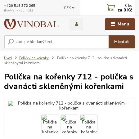
0
ks
+420 518 372 265
CZK
za
0 Kč
(Po-Pá, 7-15 hod.)
Menu
Hledat
Úvod
Poličky na kořenky
Polička na kořenky 712 - polička s dvanácti
skleněnými kořenkami
Polička na kořenky 712 - polička s
dvanácti skleněnými kořenkami