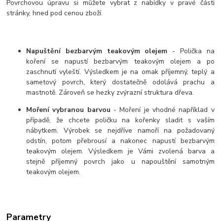
Povrchovou úpravu si můžete vybrat z nabídky v pravé části
stránky, hned pod cenou zboží.
Napuštění bezbarvým teakovým olejem
- Polička na
koření se napustí bezbarvým teakovým olejem a po
zaschnutí vyleští. Výsledkem je na omak příjemný, teplý a
sametový povrch, který dostatečně odolává prachu a
mastnotě. Zároveň se hezky zvýrazní struktura dřeva.
Moření vybranou barvou
- Moření je vhodné například v
případě, že chcete poličku na kořenky sladit s vaším
nábytkem. Výrobek se nejdříve namoří na požadovaný
odstín, potom přebrousí a nakonec napustí bezbarvým
teakovým olejem. Výsledkem je Vámi zvolená barva a
stejně příjemný povrch jako u napouštění samotným
teakovým olejem.
Parametry