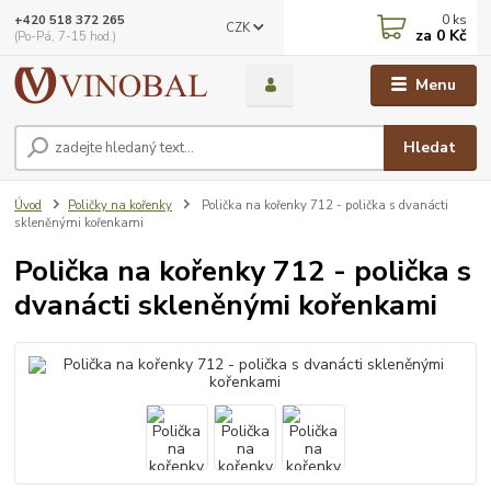
0
ks
+420 518 372 265
CZK
za
0 Kč
(Po-Pá, 7-15 hod.)
Menu
Hledat
Úvod
Poličky na kořenky
Polička na kořenky 712 - polička s dvanácti
skleněnými kořenkami
Polička na kořenky 712 - polička s
dvanácti skleněnými kořenkami