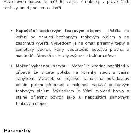
Povrchovou úpravu si můžete vybrat z nabídky v pravé části
stránky, hned pod cenou zboží.
Napuštění bezbarvým teakovým olejem
- Polička na
koření se napustí bezbarvým teakovým olejem a po
zaschnutí vyleští. Výsledkem je na omak příjemný, teplý a
sametový povrch, který dostatečně odolává prachu a
mastnotě. Zároveň se hezky zvýrazní struktura dřeva.
Moření vybranou barvou
- Moření je vhodné například v
případě, že chcete poličku na kořenky sladit s vaším
nábytkem. Výrobek se nejdříve namoří na požadovaný
odstín, potom přebrousí a nakonec napustí bezbarvým
teakovým olejem. Výsledkem je Vámi zvolená barva a
stejně příjemný povrch jako u napouštění samotným
teakovým olejem.
Parametry