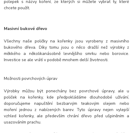
polepek s názvy koření, ze kterých si můžete vybrat ty, které
chcete použít.
Masivní bukové dřevo
Všechny naše poličky na kořenky jsou vyrobeny z masivního
bukového dřeva. Díky tomu jsou o něco dražší než výrobky z
měkkého a několikanásobně levnějšího smrku nebo borovice.
Investice se ale vrátí v podobě mnohem delší životnosti.
Možnosti povrchových úprav
Výrobky můžou být ponechány bez povrchové úpravy, ale u
poliček na kořenky, kde předpokládáme dlouhodobé užívání,
doporučujeme napuštění bezbarvým teakovým olejem nebo
moření jednou z nabízených barev. Tyto úpravy nejen vylepší
vzhled kořenky, ale především chrání dřevo před ušpiněním a
usazováním prachu.