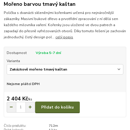
Mořeno barvou tmavý kaštan
Polička s dvanácti skleněnými kořenkami určená pro nejnáročnější
zákazníky. Masivní bukové dřevo a prvotřídní zpracování z ní dělá sen
každého milovníka vaření. Kořenky jsou uložené ve dvou patrech a
zapadají do přesně vyfrézovaných otvorů. Díky tomuto řešení je zachován
jednoduchý, čistý design pol...
celý popis
Dostupnost
Výroba 5-7 dní
Varianta
Nejsme plátci DPH
2 404 Kč
/
ks
Přidat do košíku
Číslo produktu:
712m