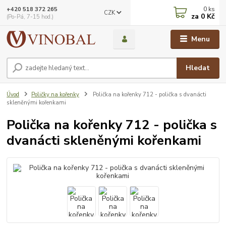
0
ks
+420 518 372 265
CZK
za
0 Kč
(Po-Pá, 7-15 hod.)
Menu
Hledat
Úvod
Poličky na kořenky
Polička na kořenky 712 - polička s dvanácti
skleněnými kořenkami
Polička na kořenky 712 - polička s
dvanácti skleněnými kořenkami