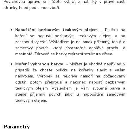
Povrchovou úpravu si můžete vybrat z nabídky v pravé části
stránky, hned pod cenou zboží.
Napuštění bezbarvým teakovým olejem
- Polička na
koření se napustí bezbarvým teakovým olejem a po
zaschnutí vyleští. Výsledkem je na omak příjemný, teplý a
sametový povrch, který dostatečně odolává prachu a
mastnotě. Zároveň se hezky zvýrazní struktura dřeva.
Moření vybranou barvou
- Moření je vhodné například v
případě, že chcete poličku na kořenky sladit s vaším
nábytkem. Výrobek se nejdříve namoří na požadovaný
odstín, potom přebrousí a nakonec napustí bezbarvým
teakovým olejem. Výsledkem je Vámi zvolená barva a
stejně příjemný povrch jako u napouštění samotným
teakovým olejem.
Parametry