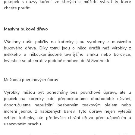
polepek s názvy koření, ze kterých si můžete vybrat ty, které
chcete použít.
Masivní bukové dřevo
Všechny naše poličky na kořenky jsou vyrobeny z masivního
bukového dřeva. Díky tomu jsou o něco dražší než výrobky z
měkkého a několikanásobně levnějšího smrku nebo borovice.
Investice se ale vrátí v podobě mnohem delší životnosti.
Možnosti povrchových úprav
Výrobky můžou být ponechány bez povrchové úpravy, ale u
poliček na kořenky, kde předpokládáme dlouhodobé užívání,
doporučujeme napuštění bezbarvým teakovým olejem nebo
moření jednou z nabízených barev. Tyto úpravy nejen vylepší
vzhled kořenky, ale především chrání dřevo před ušpiněním a
usazováním prachu.