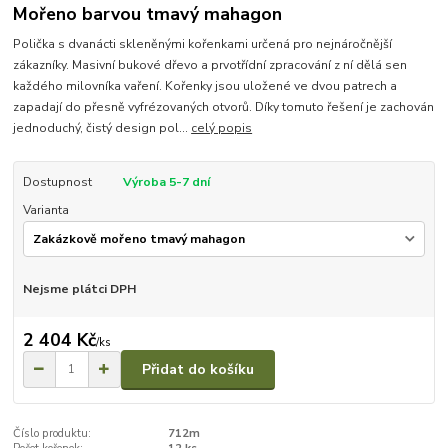
Mořeno barvou tmavý mahagon
Polička s dvanácti skleněnými kořenkami určená pro nejnáročnější
zákazníky. Masivní bukové dřevo a prvotřídní zpracování z ní dělá sen
každého milovníka vaření. Kořenky jsou uložené ve dvou patrech a
zapadají do přesně vyfrézovaných otvorů. Díky tomuto řešení je zachován
jednoduchý, čistý design pol...
celý popis
Dostupnost
Výroba 5-7 dní
Varianta
Nejsme plátci DPH
2 404 Kč
/
ks
Přidat do košíku
Číslo produktu:
712m