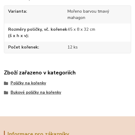
Varianta
Mořeno barvou tmavý
mahagon
Rozměry poličky, vč. kořenek
45 x 8 x 32 cm
(š x h x v)
Počet kořenek
12 ks
Zboží zařazeno v kategoriích
Poličky na kořenky
Bukové poličky na kořenky
Informace pro zákazníky