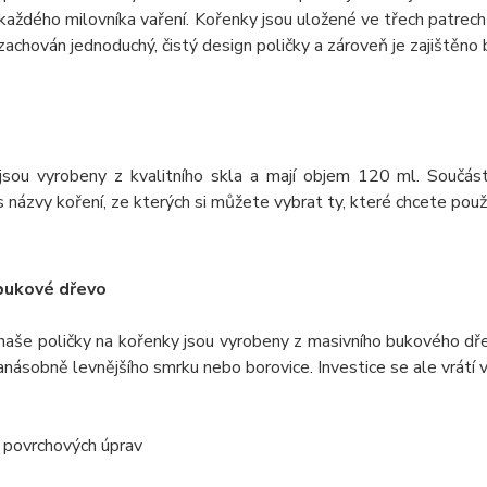
každého milovníka vaření. Kořenky jsou uložené ve třech patrec
 zachován jednoduchý, čistý design poličky a zároveň je zajištěn
jsou vyrobeny z kvalitního skla a mají objem 120 ml. Součást
 názvy koření, ze kterých si můžete vybrat ty, které chcete použí
bukové dřevo
naše poličky na kořenky jsou vyrobeny z masivního bukového dře
anásobně levnějšího smrku nebo borovice. Investice se ale vrátí
 povrchových úprav