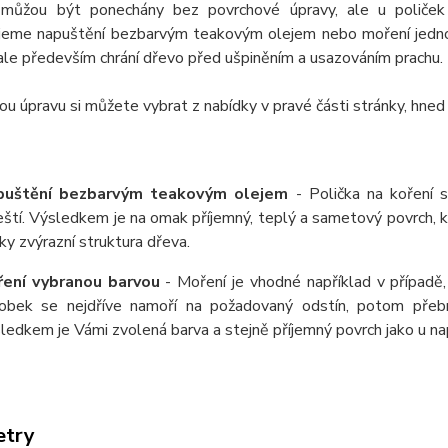
můžou být ponechány bez povrchové úpravy, ale u poliček
jeme napuštění bezbarvým teakovým olejem nebo moření jednou
ale především chrání dřevo před ušpiněním a usazováním prachu.
u úpravu si můžete vybrat z nabídky v pravé části stránky, hned
puštění bezbarvým teakovým olejem
- Polička na koření 
eští. Výsledkem je na omak příjemný, teplý a sametový povrch,
ky zvýrazní struktura dřeva.
ení vybranou barvou
- Moření je vhodné například v případě,
obek se nejdříve namoří na požadovaný odstín, potom přeb
ledkem je Vámi zvolená barva a stejně příjemný povrch jako u 
etry