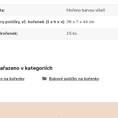
ta
Mořeno barvou višeň
y poličky, vč. kořenek (š x h x v)
38 x 7 x 44 cm
 kořenek
15 ks
zařazeno v kategoriích
ky na kořenky
Bukové poličky na kořenky