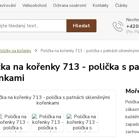
ravírování
Velkoobchod
Ochrana soukromí
Kontakty
Články
Nevíte
Hledat
+420
(Po-Pá
oličky na kořenky
Polička na kořenky 713 - polička s patnácti skleněným
čka na kořenky 713 - polička s p
nkami
Moře
Poličk
zákazn
každéh
zapada
zachov