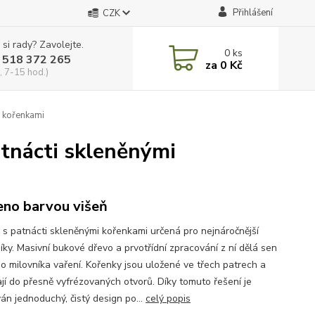
Přihlášení
CZK
 si rady? Zavolejte.
0
ks
 518 372 265
za
0 Kč
, 7-15 hod.)
i kořenkami
atnácti skleněnými
no barvou višeň
a s patnácti skleněnými kořenkami určená pro nejnáročnější
íky. Masivní bukové dřevo a prvotřídní zpracování z ní dělá sen
o milovníka vaření. Kořenky jsou uložené ve třech patrech a
jí do přesně vyfrézovaných otvorů. Díky tomuto řešení je
án jednoduchý, čistý design po...
celý popis