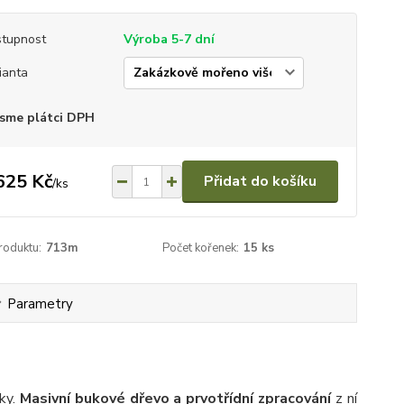
tupnost
Výroba 5-7 dní
ianta
sme plátci DPH
625 Kč
Přidat do košíku
/
ks
roduktu:
713m
Počet kořenek:
15 ks
Parametry
íky.
Masivní bukové dřevo a prvotřídní zpracování
z ní