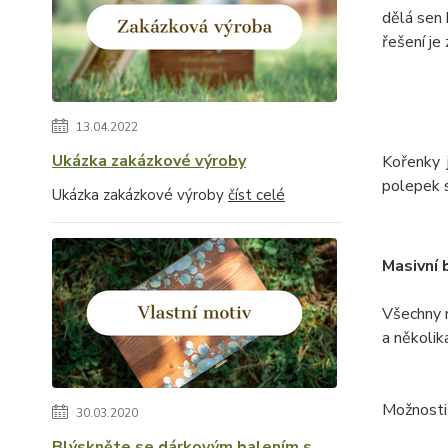
dělá sen 
řešení je
13.04.2022
Ukázka zakázkové výroby
Kořenky 
polepek s
Ukázka zakázkové výroby
číst celé
Masivní 
Všechny 
a několik
Možnosti
30.03.2020
Blýskněte se dárkovým balením s