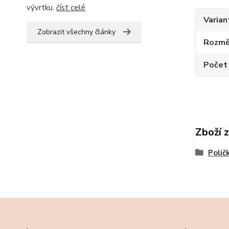
vývrtku.
číst celé
Varian
Zobrazit všechny články
Rozměr
Počet
Zboží 
Polič