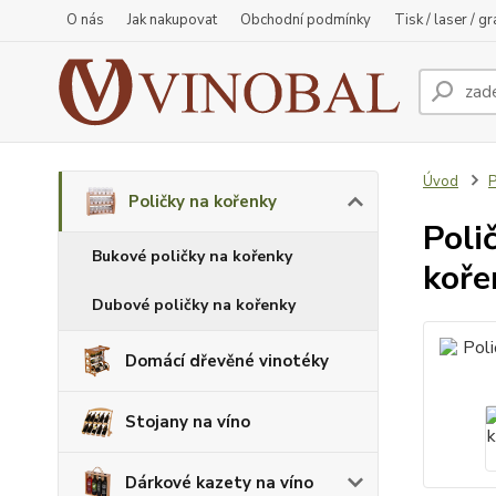
O nás
Jak nakupovat
Obchodní podmínky
Tisk / laser / g
Úvod
P
Poličky na kořenky
Poli
Bukové poličky na kořenky
koře
Dubové poličky na kořenky
Domácí dřevěné vinotéky
Stojany na víno
Dárkové kazety na víno