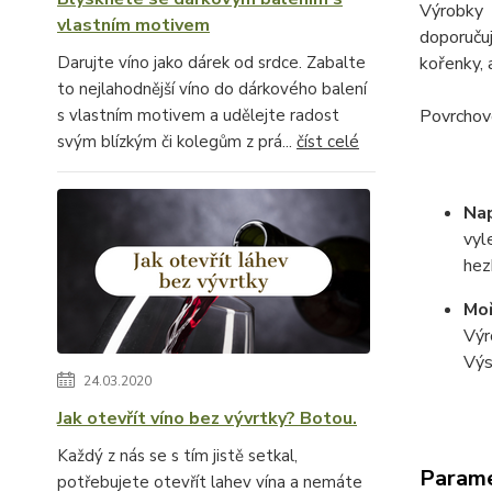
Výrobky 
vlastním motivem
doporuču
kořenky, 
Darujte víno jako dárek od srdce. Zabalte
to nejlahodnější víno do dárkového balení
Povrchovo
s vlastním motivem a udělejte radost
svým blízkým či kolegům z prá...
číst celé
Na
vyl
hez
Moř
Výr
Výs
24.03.2020
Jak otevřít víno bez vývrtky? Botou.
Každý z nás se s tím jistě setkal,
Param
potřebujete otevřít lahev vína a nemáte