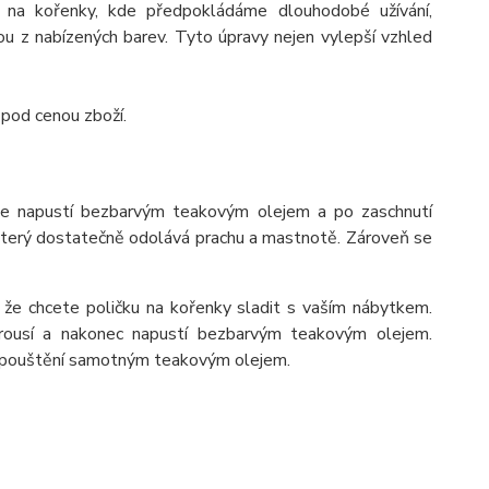
 na kořenky, kde předpokládáme dlouhodobé užívání,
 z nabízených barev. Tyto úpravy nejen vylepší vzhled
 pod cenou zboží.
se napustí bezbarvým teakovým olejem a po zaschnutí
 který dostatečně odolává prachu a mastnotě. Zároveň se
 že chcete poličku na kořenky sladit s vaším nábytkem.
rousí a nakonec napustí bezbarvým teakovým olejem.
napouštění samotným teakovým olejem.