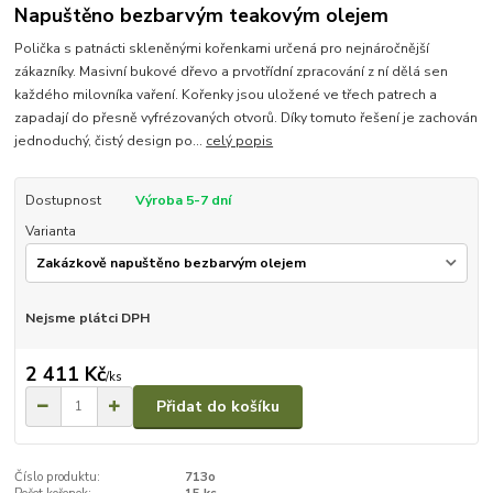
Napuštěno bezbarvým teakovým olejem
Polička s patnácti skleněnými kořenkami určená pro nejnáročnější
zákazníky. Masivní bukové dřevo a prvotřídní zpracování z ní dělá sen
každého milovníka vaření. Kořenky jsou uložené ve třech patrech a
zapadají do přesně vyfrézovaných otvorů. Díky tomuto řešení je zachován
jednoduchý, čistý design po...
celý popis
Dostupnost
Výroba 5-7 dní
Varianta
Nejsme plátci DPH
2 411 Kč
/
ks
Přidat do košíku
Číslo produktu:
713o