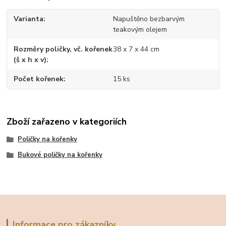
Varianta
Napuštěno bezbarvým
teakovým olejem
Rozměry poličky, vč. kořenek
38 x 7 x 44 cm
(š x h x v)
Počet kořenek
15 ks
Zboží zařazeno v kategoriích
Poličky na kořenky
Bukové poličky na kořenky
Informace pro zákazníky