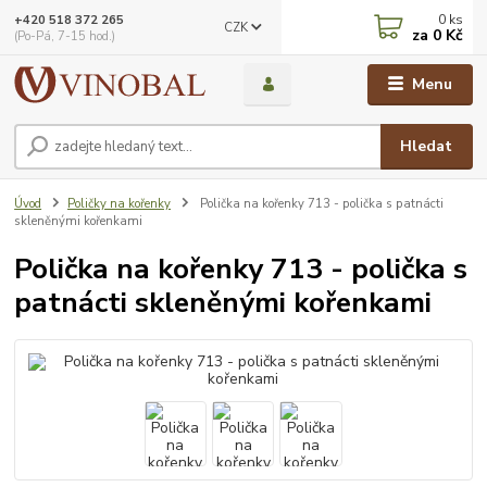
0
ks
+420 518 372 265
CZK
za
0 Kč
(Po-Pá, 7-15 hod.)
Menu
Hledat
Úvod
Poličky na kořenky
Polička na kořenky 713 - polička s patnácti
skleněnými kořenkami
Polička na kořenky 713 - polička s
patnácti skleněnými kořenkami