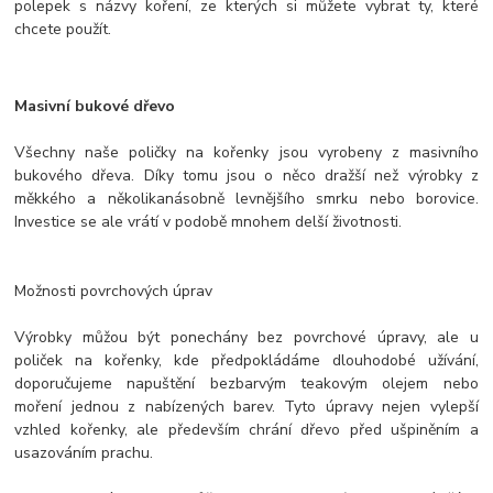
polepek s názvy koření, ze kterých si můžete vybrat ty, které
chcete použít.
Masivní bukové dřevo
Všechny naše poličky na kořenky jsou vyrobeny z masivního
bukového dřeva. Díky tomu jsou o něco dražší než výrobky z
měkkého a několikanásobně levnějšího smrku nebo borovice.
Investice se ale vrátí v podobě mnohem delší životnosti.
Možnosti povrchových úprav
Výrobky můžou být ponechány bez povrchové úpravy, ale u
poliček na kořenky, kde předpokládáme dlouhodobé užívání,
doporučujeme napuštění bezbarvým teakovým olejem nebo
moření jednou z nabízených barev. Tyto úpravy nejen vylepší
vzhled kořenky, ale především chrání dřevo před ušpiněním a
usazováním prachu.