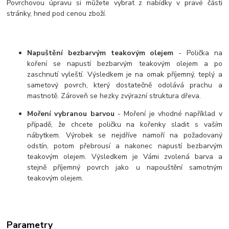
Povrchovou úpravu si můžete vybrat z nabídky v pravé části
stránky, hned pod cenou zboží.
Napuštění bezbarvým teakovým olejem
- Polička na
koření se napustí bezbarvým teakovým olejem a po
zaschnutí vyleští. Výsledkem je na omak příjemný, teplý a
sametový povrch, který dostatečně odolává prachu a
mastnotě. Zároveň se hezky zvýrazní struktura dřeva.
Moření vybranou barvou
- Moření je vhodné například v
případě, že chcete poličku na kořenky sladit s vaším
nábytkem. Výrobek se nejdříve namoří na požadovaný
odstín, potom přebrousí a nakonec napustí bezbarvým
teakovým olejem. Výsledkem je Vámi zvolená barva a
stejně příjemný povrch jako u napouštění samotným
teakovým olejem.
Parametry