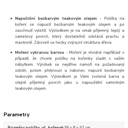
Napuštění bezbarvým teakovým olejem
- Polička na
koření se napustí bezbarvým teakovým olejem a po
zaschnutí vyleští. Výsledkem je na omak příjemný, teplý a
sametový povrch, který dostatečně odolává prachu a
mastnotě. Zároveň se hezky zvýrazní struktura dřeva.
Moření vybranou barvou
- Moření je vhodné například v
případě, že chcete poličku na kořenky sladit s vaším
nábytkem. Výrobek se nejdříve namoří na požadovaný
odstín, potom přebrousí a nakonec napustí bezbarvým
teakovým olejem. Výsledkem je Vámi zvolená barva a
stejně příjemný povrch jako u napouštění samotným
teakovým olejem.
Parametry
Rozměry poličky, vč. kořenek
38 x 8 x 57 cm