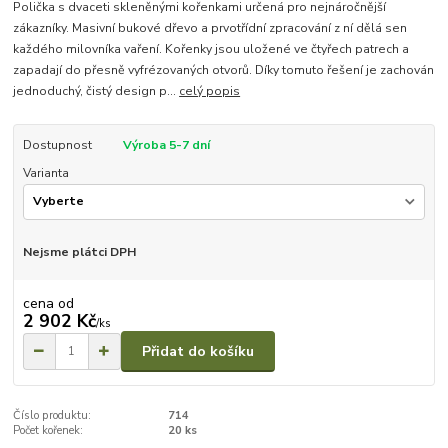
Polička s dvaceti skleněnými kořenkami určená pro nejnáročnější
zákazníky. Masivní bukové dřevo a prvotřídní zpracování z ní dělá sen
každého milovníka vaření. Kořenky jsou uložené ve čtyřech patrech a
zapadají do přesně vyfrézovaných otvorů. Díky tomuto řešení je zachován
jednoduchý, čistý design p...
celý popis
Dostupnost
Výroba 5-7 dní
Varianta
Nejsme plátci DPH
cena od
2 902 Kč
/
ks
Přidat do košíku
Číslo produktu:
714
Počet kořenek:
20 ks