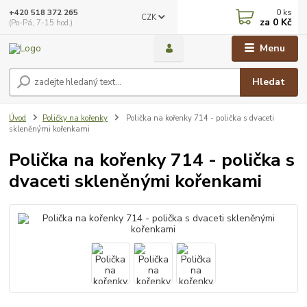
0
ks
+420 518 372 265
CZK
za
0 Kč
(Po-Pá, 7-15 hod.)
Menu
Hledat
Úvod
Poličky na kořenky
Polička na kořenky 714 - polička s dvaceti
skleněnými kořenkami
Polička na kořenky 714 - polička s
dvaceti skleněnými kořenkami