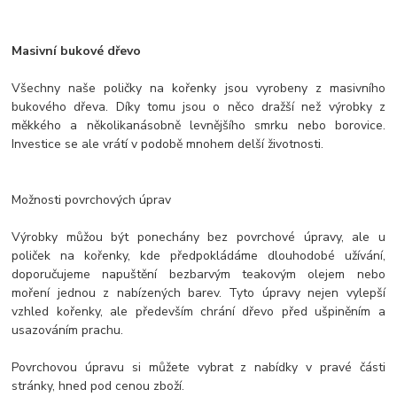
Masivní bukové dřevo
Všechny naše poličky na kořenky jsou vyrobeny z masivního
bukového dřeva. Díky tomu jsou o něco dražší než výrobky z
měkkého a několikanásobně levnějšího smrku nebo borovice.
Investice se ale vrátí v podobě mnohem delší životnosti.
Možnosti povrchových úprav
Výrobky můžou být ponechány bez povrchové úpravy, ale u
poliček na kořenky, kde předpokládáme dlouhodobé užívání,
doporučujeme napuštění bezbarvým teakovým olejem nebo
moření jednou z nabízených barev. Tyto úpravy nejen vylepší
vzhled kořenky, ale především chrání dřevo před ušpiněním a
usazováním prachu.
Povrchovou úpravu si můžete vybrat z nabídky v pravé části
stránky, hned pod cenou zboží.