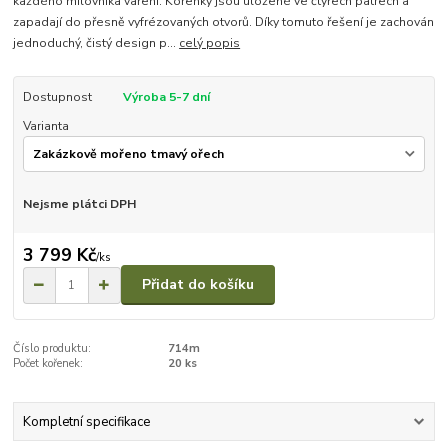
každého milovníka vaření. Kořenky jsou uložené ve čtyřech patrech a
zapadají do přesně vyfrézovaných otvorů. Díky tomuto řešení je zachován
jednoduchý, čistý design p...
celý popis
Dostupnost
Výroba 5-7 dní
Varianta
Nejsme plátci DPH
3 799 Kč
/
ks
Přidat do košíku
Číslo produktu:
714m
Počet kořenek:
20 ks
Kompletní specifikace