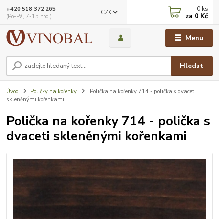
0
ks
+420 518 372 265
CZK
za
0 Kč
(Po-Pá, 7-15 hod.)
Menu
Hledat
Úvod
Poličky na kořenky
Polička na kořenky 714 - polička s dvaceti
skleněnými kořenkami
Polička na kořenky 714 - polička s
dvaceti skleněnými kořenkami