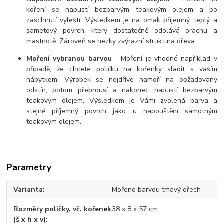
koření se napustí bezbarvým teakovým olejem a po
zaschnutí vyleští. Výsledkem je na omak příjemný, teplý a
sametový povrch, který dostatečně odolává prachu a
mastnotě. Zároveň se hezky zvýrazní struktura dřeva.
Moření vybranou barvou
- Moření je vhodné například v
případě, že chcete poličku na kořenky sladit s vaším
nábytkem. Výrobek se nejdříve namoří na požadovaný
odstín, potom přebrousí a nakonec napustí bezbarvým
teakovým olejem. Výsledkem je Vámi zvolená barva a
stejně příjemný povrch jako u napouštění samotným
teakovým olejem.
Parametry
Varianta
Mořeno barvou tmavý ořech
Rozměry poličky, vč. kořenek
38 x 8 x 57 cm
(š x h x v)