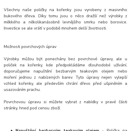
Všechny naše poličky na kořenky jsou vyrobeny z masivního
bukového dřeva. Díky tomu jsou o něco dražší než výrobky z
měkkého a několikanásobně levnějšího smrku nebo borovice.
Investice se ale vrátí v podobě mnohem delší životnosti.
Možnosti povrchových úprav
Výrobky můžou být ponechány bez povrchové úpravy, ale u
poliček na kořenky, kde předpokládáme dlouhodobé užívání,
doporučujeme napuštění bezbarvým teakovým olejem nebo
moření jednou z nabízených barev. Tyto úpravy nejen vylepší
vzhled kořenky, ale především chrání dřevo před ušpiněním a
usazováním prachu.
Povrchovou úpravu si můžete vybrat z nabídky v pravé části
stránky, hned pod cenou zboží.
Napuštění bezbarvým teakovým olejem
- Polička na