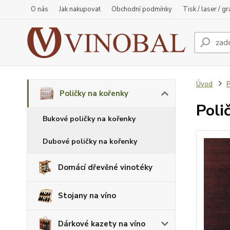
O nás
Jak nakupovat
Obchodní podmínky
Tisk / laser / g
Úvod
P
Poličky na kořenky
Poli
Bukové poličky na kořenky
Dubové poličky na kořenky
Domácí dřevěné vinotéky
Stojany na víno
Dárkové kazety na víno