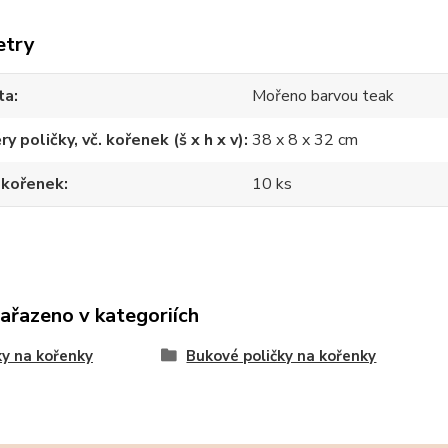
etry
ta
Mořeno barvou teak
y poličky, vč. kořenek (š x h x v)
38 x 8 x 32 cm
 kořenek
10 ks
zařazeno v kategoriích
ky na kořenky
Bukové poličky na kořenky