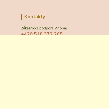
Kontakty
Zákaznická podpora Vinobal
+420 518 372 265
(Po-Pá, 7-15 hod.)
obchod@vinobal.cz
Vytvořeno na
Eshop-rychle.cz