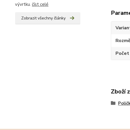
vývrtku.
číst celé
Param
Zobrazit všechny články
Varian
Rozměr
Počet
Zboží 
Polič