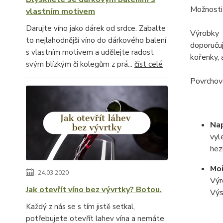
Možnosti
vlastním motivem
Darujte víno jako dárek od srdce. Zabalte
Výrobky 
to nejlahodnější víno do dárkového balení
doporuču
s vlastním motivem a udělejte radost
kořenky, 
svým blízkým či kolegům z prá...
číst celé
Povrchovo
Na
vyl
hez
Moř
24.03.2020
Výr
Jak otevřít víno bez vývrtky? Botou.
Výs
Každý z nás se s tím jistě setkal,
potřebujete otevřít lahev vína a nemáte