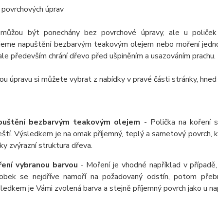
 povrchových úprav
můžou být ponechány bez povrchové úpravy, ale u poliček
jeme napuštění bezbarvým teakovým olejem nebo moření jednou
ale především chrání dřevo před ušpiněním a usazováním prachu.
u úpravu si můžete vybrat z nabídky v pravé části stránky, hned
puštění bezbarvým teakovým olejem
- Polička na koření 
eští. Výsledkem je na omak příjemný, teplý a sametový povrch,
ky zvýrazní struktura dřeva.
ení vybranou barvou
- Moření je vhodné například v případě,
obek se nejdříve namoří na požadovaný odstín, potom přeb
ledkem je Vámi zvolená barva a stejně příjemný povrch jako u 