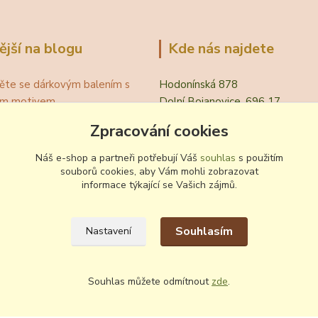
ější na blogu
Kde nás najdete
ěte se dárkovým balením s
Hodonínská 878
ním motivem
Dolní Bojanovice, 696 17
á teplota vína pro podávání
Zpracování cookies
evřít víno bez vývrtky?
.
Náš e-shop a partneři potřebují Váš
souhlas
s použitím
 zvyklosti pití vína
souborů cookies, aby Vám mohli zobrazovat
informace týkající se Vašich zájmů.
ování a nalévání vína
Souhlasím
Nastavení
Souhlas můžete odmítnout
zde
.