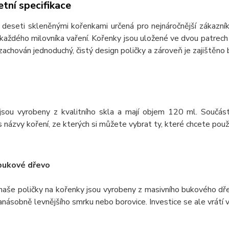
tní specifikace
 deseti skleněnými kořenkami určená pro nejnáročnější zákazní
každého milovníka vaření. Kořenky jsou uložené ve dvou patrech
 zachován jednoduchý, čistý design poličky a zároveň je zajištěn
jsou vyrobeny z kvalitního skla a mají objem 120 ml. Součást
 názvy koření, ze kterých si můžete vybrat ty, které chcete použí
bukové dřevo
naše poličky na kořenky jsou vyrobeny z masivního bukového dře
anásobně levnějšího smrku nebo borovice. Investice se ale vrátí