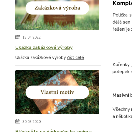
Komple
Polička s
dělá sen 
řešení je
13.04.2022
Ukázka zakázkové výroby
Ukázka zakázkové výroby
číst celé
Kořenky 
polepek s
Masivní 
Všechny 
a několik
30.03.2020
Blýskněte se dárkovým balením s