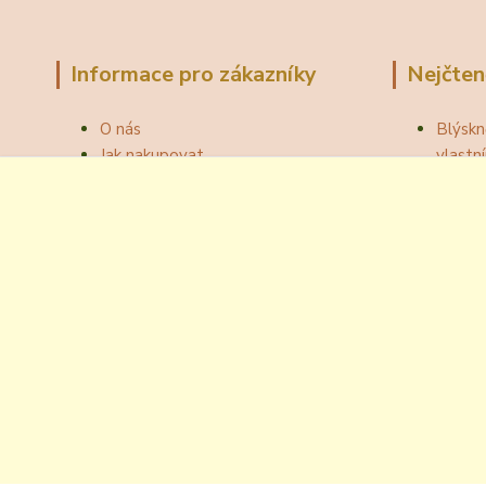
Informace pro zákazníky
Nejčten
O nás
Blýskn
Jak nakupovat
vlast
Obchodní podmínky
Správn
Fotogalerie
Jak ot
Velkoobchod
Botou
Kontakty
Národní
Blog
Odzátk