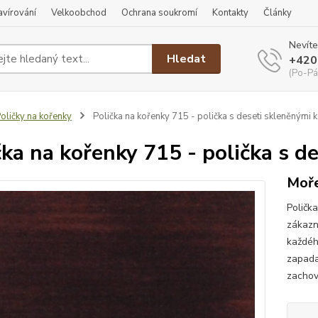
ravírování
Velkoobchod
Ochrana soukromí
Kontakty
Články
Nevíte
Hledat
+420
(Po-Pá
oličky na kořenky
Polička na kořenky 715 - polička s deseti skleněnými 
čka na kořenky 715 - polička s 
Moře
Poličk
zákazn
každéh
zapada
zachová