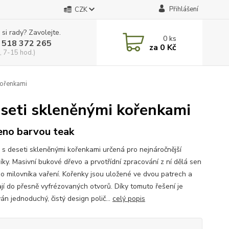
Přihlášení
CZK
 si rady? Zavolejte.
0
ks
 518 372 265
za
0 Kč
, 7-15 hod.)
kořenkami
deseti skleněnými kořenkami
no barvou teak
a s deseti skleněnými kořenkami určená pro nejnáročnější
íky. Masivní bukové dřevo a prvotřídní zpracování z ní dělá sen
o milovníka vaření. Kořenky jsou uložené ve dvou patrech a
jí do přesně vyfrézovaných otvorů. Díky tomuto řešení je
n jednoduchý, čistý design polič...
celý popis