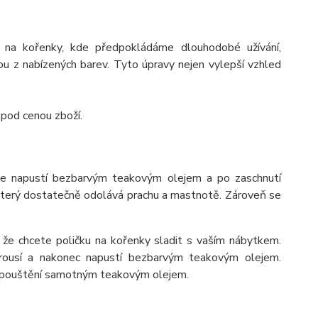
 na kořenky, kde předpokládáme dlouhodobé užívání,
 z nabízených barev. Tyto úpravy nejen vylepší vzhled
 pod cenou zboží.
se napustí bezbarvým teakovým olejem a po zaschnutí
 který dostatečně odolává prachu a mastnotě. Zároveň se
 že chcete poličku na kořenky sladit s vaším nábytkem.
rousí a nakonec napustí bezbarvým teakovým olejem.
napouštění samotným teakovým olejem.