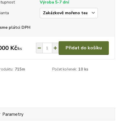
tupnost
Výroba 5-7 dní
ianta
sme plátci DPH
000 Kč
Přidat do košíku
/
ks
roduktu:
715m
Počet kořenek:
10 ks
Parametry