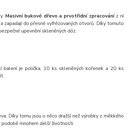
ky.
Masivní bukové dřevo a prvotřídní zpracování
z ní
 a zapadají do přesně vyfrézovaných otvorů. Díky tomuto
o bezpečné upevnění skleněných dóz.
í balení je polička, 10 ks skleněných kořenek a 20 ks
t.
va. Díky tomu jsou o něco dražší než výrobky z měkkého
 v podobě mnohem delší životnosti.