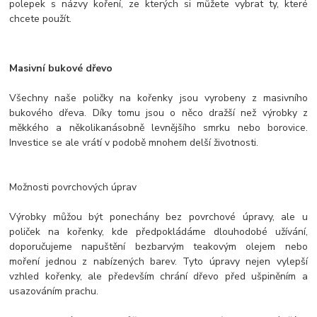
polepek s názvy koření, ze kterých si můžete vybrat ty, které
chcete použít.
Masivní bukové dřevo
Všechny naše poličky na kořenky jsou vyrobeny z masivního
bukového dřeva. Díky tomu jsou o něco dražší než výrobky z
měkkého a několikanásobně levnějšího smrku nebo borovice.
Investice se ale vrátí v podobě mnohem delší životnosti.
Možnosti povrchových úprav
Výrobky můžou být ponechány bez povrchové úpravy, ale u
poliček na kořenky, kde předpokládáme dlouhodobé užívání,
doporučujeme napuštění bezbarvým teakovým olejem nebo
moření jednou z nabízených barev. Tyto úpravy nejen vylepší
vzhled kořenky, ale především chrání dřevo před ušpiněním a
usazováním prachu.