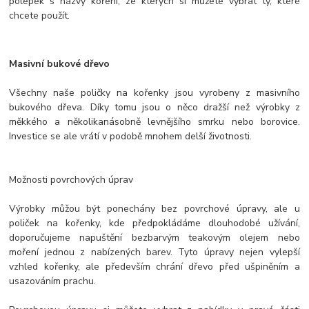
polepek s názvy koření, ze kterých si můžete vybrat ty, které
chcete použít.
Masivní bukové dřevo
Všechny naše poličky na kořenky jsou vyrobeny z masivního
bukového dřeva. Díky tomu jsou o něco dražší než výrobky z
měkkého a několikanásobně levnějšího smrku nebo borovice.
Investice se ale vrátí v podobě mnohem delší životnosti.
Možnosti povrchových úprav
Výrobky můžou být ponechány bez povrchové úpravy, ale u
poliček na kořenky, kde předpokládáme dlouhodobé užívání,
doporučujeme napuštění bezbarvým teakovým olejem nebo
moření jednou z nabízených barev. Tyto úpravy nejen vylepší
vzhled kořenky, ale především chrání dřevo před ušpiněním a
usazováním prachu.