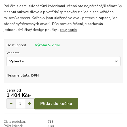
Polička s osmi skleněnými kořenkami určená pro nejnáročnější zákazníky.
Masivní bukové dřevo a prvotřídní zpracování z ní dělá sen každého
milovníka vaření. Kořenky jsou uložené ve dvou patrech a zapadají do
přesně vyfrézovaných otvorů. Díky tomuto řešení je zachován
jednoduchý, čistý design poličky...
celý popis
Dostupnost
Výroba 5-7 dní
Varianta
Nejsme plátci DPH
cena od
1 404 Kč
/
ks
Přidat do košíku
Číslo produktu:
718
Počet kořenek:
8 ks