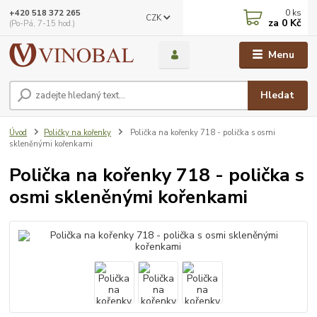
0
ks
+420 518 372 265
CZK
za
0 Kč
(Po-Pá, 7-15 hod.)
Menu
Hledat
Úvod
Poličky na kořenky
Polička na kořenky 718 - polička s osmi
skleněnými kořenkami
Polička na kořenky 718 - polička s
osmi skleněnými kořenkami