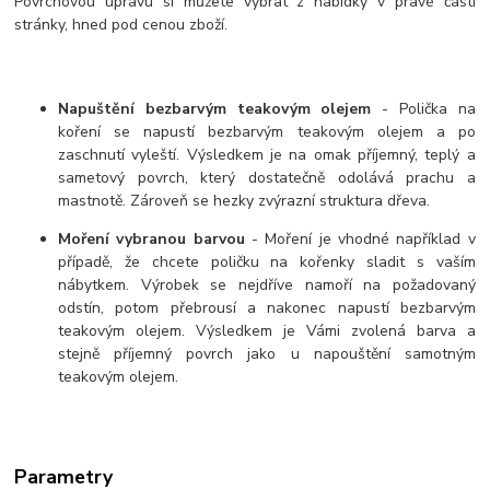
Povrchovou úpravu si můžete vybrat z nabídky v pravé části
stránky, hned pod cenou zboží.
Napuštění bezbarvým teakovým olejem
- Polička na
koření se napustí bezbarvým teakovým olejem a po
zaschnutí vyleští. Výsledkem je na omak příjemný, teplý a
sametový povrch, který dostatečně odolává prachu a
mastnotě. Zároveň se hezky zvýrazní struktura dřeva.
Moření vybranou barvou
- Moření je vhodné například v
případě, že chcete poličku na kořenky sladit s vaším
nábytkem. Výrobek se nejdříve namoří na požadovaný
odstín, potom přebrousí a nakonec napustí bezbarvým
teakovým olejem. Výsledkem je Vámi zvolená barva a
stejně příjemný povrch jako u napouštění samotným
teakovým olejem.
Parametry