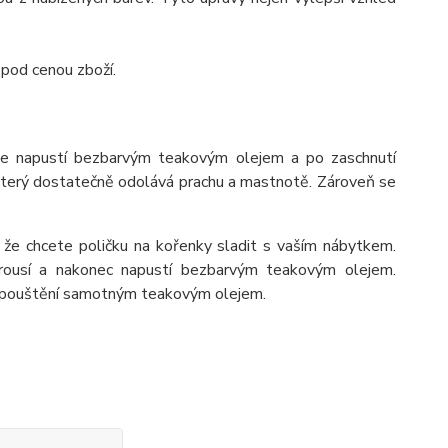
 pod cenou zboží.
se napustí bezbarvým teakovým olejem a po zaschnutí
 který dostatečně odolává prachu a mastnotě. Zároveň se
 že chcete poličku na kořenky sladit s vaším nábytkem.
rousí a nakonec napustí bezbarvým teakovým olejem.
napouštění samotným teakovým olejem.