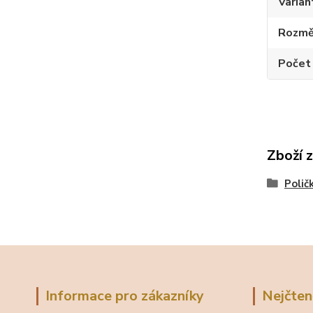
Varian
Rozměr
Počet
Zboží 
Polič
Informace pro zákazníky
Nejčten