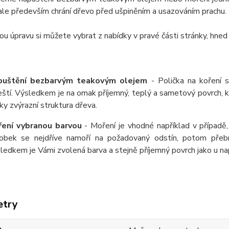
ale především chrání dřevo před ušpiněním a usazováním prachu.
u úpravu si můžete vybrat z nabídky v pravé části stránky, hned
puštění bezbarvým teakovým olejem
- Polička na koření 
eští. Výsledkem je na omak příjemný, teplý a sametový povrch,
ky zvýrazní struktura dřeva.
ení vybranou barvou
- Moření je vhodné například v případě,
obek se nejdříve namoří na požadovaný odstín, potom přeb
ledkem je Vámi zvolená barva a stejně příjemný povrch jako u 
etry