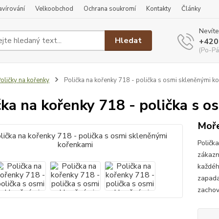
ravírování
Velkoobchod
Ochrana soukromí
Kontakty
Články
Nevíte
Hledat
+420
(Po-Pá
oličky na kořenky
Polička na kořenky 718 - polička s osmi skleněnými k
čka na kořenky 718 - polička s 
Moře
Poličk
zákazn
každéh
zapada
zachov