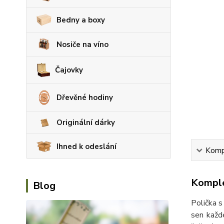
Bedny a boxy
Nosiče na víno
Čajovky
Dřevěné hodiny
Originální dárky
Ihned k odeslání
Kompl
Komple
Blog
Polička s
sen každ