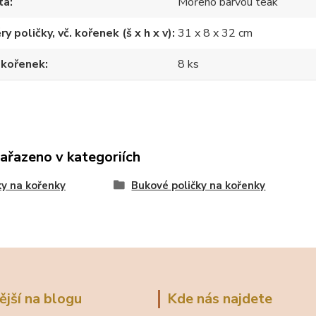
ta
Mořeno barvou teak
y poličky, vč. kořenek (š x h x v)
31 x 8 x 32 cm
 kořenek
8 ks
zařazeno v kategoriích
ky na kořenky
Bukové poličky na kořenky
ější na blogu
Kde nás najdete