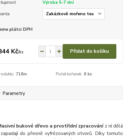
tupnost
Výroba 5-7 dní
ianta
sme plátci DPH
844 Kč
Přidat do košíku
/
ks
roduktu:
718m
Počet kořenek:
8 ks
Parametry
asivní bukové dřevo a prvotřídní zpracování
z ní dělá
 zapadají do přesně vyfrézovaných otvorů. Díky tomuto