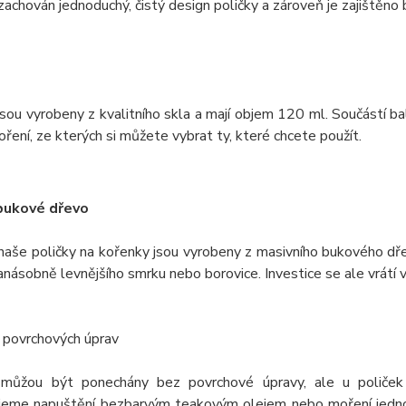
 zachován jednoduchý, čistý design poličky a zároveň je zajištěn
sou vyrobeny z kvalitního skla a mají objem 120 ml. Součástí ba
oření, ze kterých si můžete vybrat ty, které chcete použít.
bukové dřevo
naše poličky na kořenky jsou vyrobeny z masivního bukového dře
anásobně levnějšího smrku nebo borovice. Investice se ale vrátí
 povrchových úprav
můžou být ponechány bez povrchové úpravy, ale u poliček
jeme napuštění bezbarvým teakovým olejem nebo moření jednou