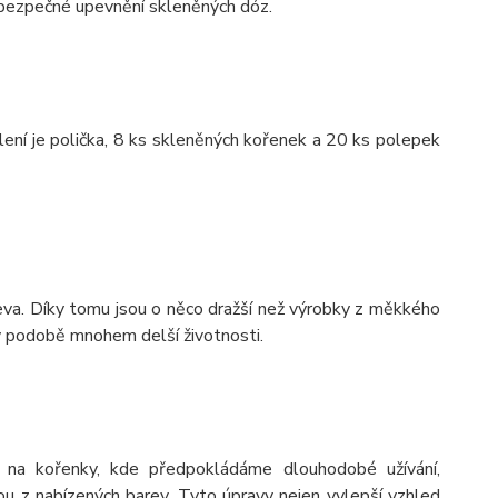
o bezpečné upevnění skleněných dóz.
lení je polička, 8 ks skleněných kořenek a 20 ks polepek
va. Díky tomu jsou o něco dražší než výrobky z měkkého
 v podobě mnohem delší životnosti.
 na kořenky, kde předpokládáme dlouhodobé užívání,
 z nabízených barev. Tyto úpravy nejen vylepší vzhled