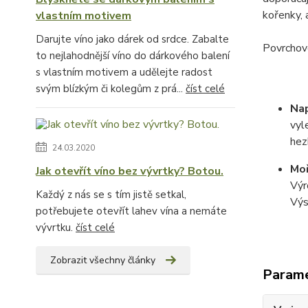
kořenky, 
vlastním motivem
Darujte víno jako dárek od srdce. Zabalte
Povrchovo
to nejlahodnější víno do dárkového balení
s vlastním motivem a udělejte radost
svým blízkým či kolegům z prá...
číst celé
Na
vyl
hez
24.03.2020
Moř
Jak otevřít víno bez vývrtky? Botou.
Výr
Každý z nás se s tím jistě setkal,
Výs
potřebujete otevřít lahev vína a nemáte
vývrtku.
číst celé
Zobrazit všechny články
Param