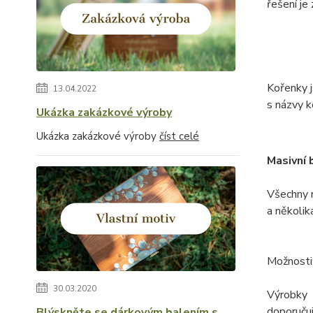
řešení je
Kořenky j
13.04.2022
s názvy k
Ukázka zakázkové výroby
Ukázka zakázkové výroby
číst celé
Masivní 
Všechny 
a několik
Možnosti
30.03.2020
Výrobky 
doporuču
Blýskněte se dárkovým balením s