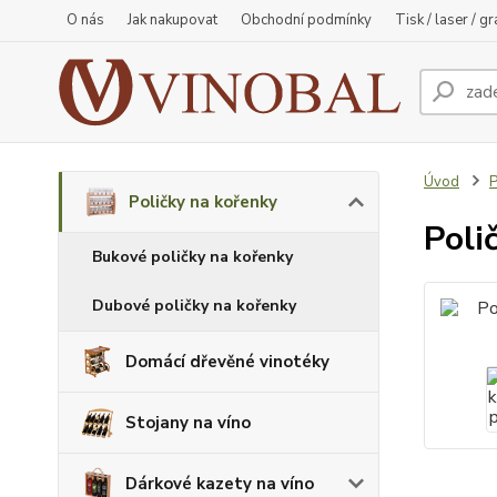
O nás
Jak nakupovat
Obchodní podmínky
Tisk / laser / g
Úvod
P
Poličky na kořenky
Poli
Bukové poličky na kořenky
Dubové poličky na kořenky
Domácí dřevěné vinotéky
Stojany na víno
Dárkové kazety na víno