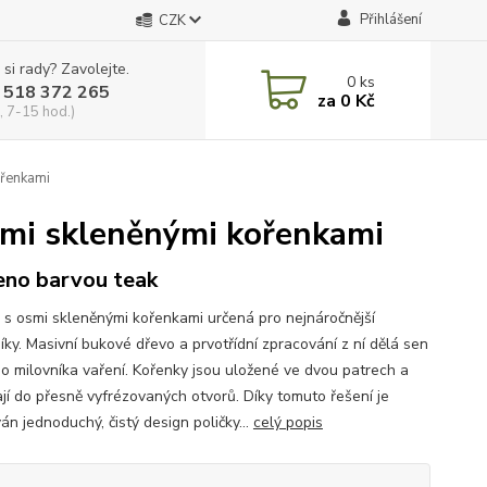
Přihlášení
CZK
 si rady? Zavolejte.
0
ks
 518 372 265
za
0 Kč
, 7-15 hod.)
ořenkami
osmi skleněnými kořenkami
no barvou teak
a s osmi skleněnými kořenkami určená pro nejnáročnější
íky. Masivní bukové dřevo a prvotřídní zpracování z ní dělá sen
o milovníka vaření. Kořenky jsou uložené ve dvou patrech a
jí do přesně vyfrézovaných otvorů. Díky tomuto řešení je
án jednoduchý, čistý design poličky...
celý popis