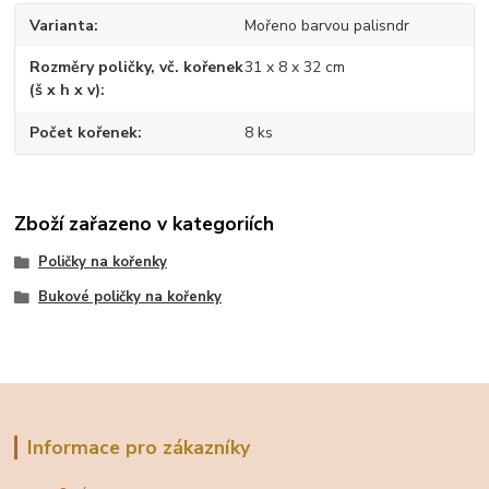
Varianta
Mořeno barvou palisndr
Rozměry poličky, vč. kořenek
31 x 8 x 32 cm
(š x h x v)
Počet kořenek
8 ks
Zboží zařazeno v kategoriích
Poličky na kořenky
Bukové poličky na kořenky
Informace pro zákazníky