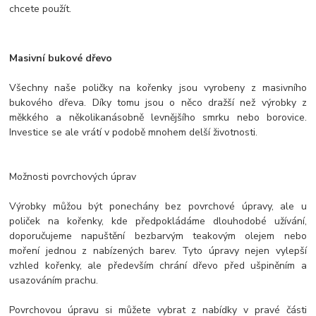
chcete použít.
Masivní bukové dřevo
Všechny naše poličky na kořenky jsou vyrobeny z masivního
bukového dřeva. Díky tomu jsou o něco dražší než výrobky z
měkkého a několikanásobně levnějšího smrku nebo borovice.
Investice se ale vrátí v podobě mnohem delší životnosti.
Možnosti povrchových úprav
Výrobky můžou být ponechány bez povrchové úpravy, ale u
poliček na kořenky, kde předpokládáme dlouhodobé užívání,
doporučujeme napuštění bezbarvým teakovým olejem nebo
moření jednou z nabízených barev. Tyto úpravy nejen vylepší
vzhled kořenky, ale především chrání dřevo před ušpiněním a
usazováním prachu.
Povrchovou úpravu si můžete vybrat z nabídky v pravé části