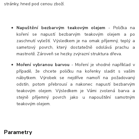
stránky, hned pod cenou zboží.
Napuštění bezbarvým teakovým olejem
- Polička na
koření se napustí bezbarvým teakovým olejem a po
zaschnutí vyleští. Výsledkem je na omak příjemný, teplý a
sametový povrch, který dostatečně odolává prachu a
mastnotě. Zároveň se hezky zvýrazní struktura dřeva.
Moření vybranou barvou
- Moření je vhodné například v
případě, že chcete poličku na kořenky sladit s vaším
nábytkem. Výrobek se nejdříve namoří na požadovaný
odstín, potom přebrousí a nakonec napustí bezbarvým
teakovým olejem. Výsledkem je Vámi zvolená barva a
stejně příjemný povrch jako u napouštění samotným
teakovým olejem.
Parametry