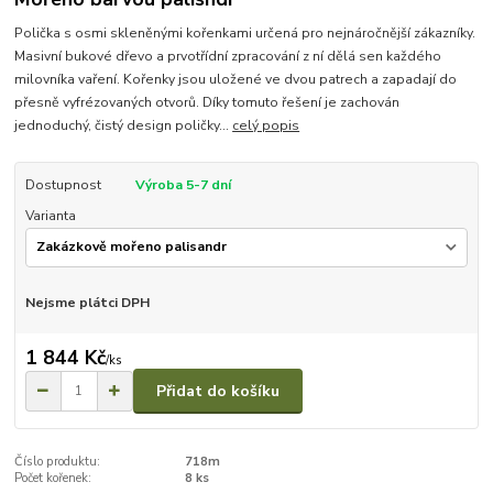
Polička s osmi skleněnými kořenkami určená pro nejnáročnější zákazníky.
Masivní bukové dřevo a prvotřídní zpracování z ní dělá sen každého
milovníka vaření. Kořenky jsou uložené ve dvou patrech a zapadají do
přesně vyfrézovaných otvorů. Díky tomuto řešení je zachován
jednoduchý, čistý design poličky...
celý popis
Dostupnost
Výroba 5-7 dní
Varianta
Nejsme plátci DPH
1 844 Kč
/
ks
Přidat do košíku
Číslo produktu:
718m
Počet kořenek:
8 ks