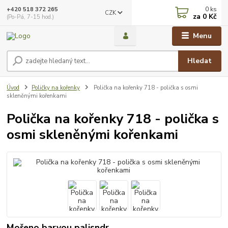
0
ks
+420 518 372 265
CZK
za
0 Kč
(Po-Pá, 7-15 hod.)
Menu
Hledat
Úvod
Poličky na kořenky
Polička na kořenky 718 - polička s osmi
skleněnými kořenkami
Polička na kořenky 718 - polička s
osmi skleněnými kořenkami
Mořeno barvou palisndr