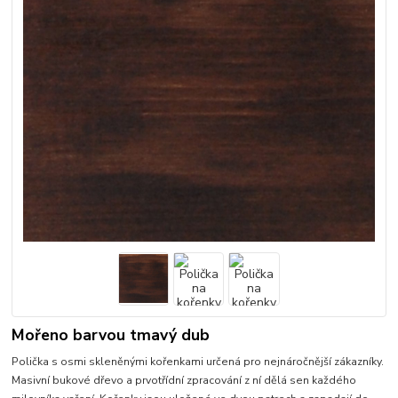
Mořeno barvou tmavý dub
Polička s osmi skleněnými kořenkami určená pro nejnáročnější zákazníky.
Masivní bukové dřevo a prvotřídní zpracování z ní dělá sen každého