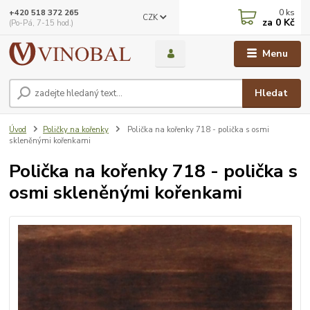
0
ks
+420 518 372 265
CZK
za
0 Kč
(Po-Pá, 7-15 hod.)
Menu
Hledat
Úvod
Poličky na kořenky
Polička na kořenky 718 - polička s osmi
skleněnými kořenkami
Polička na kořenky 718 - polička s
osmi skleněnými kořenkami