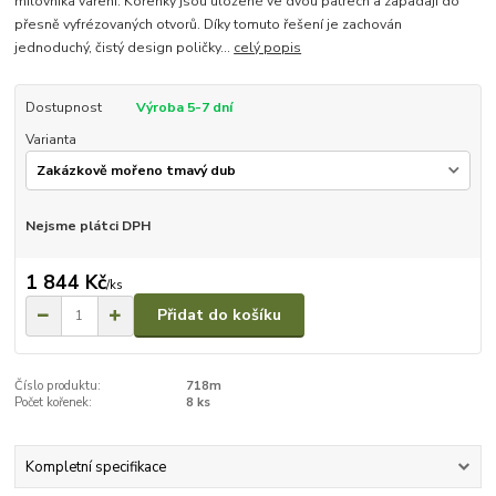
milovníka vaření. Kořenky jsou uložené ve dvou patrech a zapadají do
přesně vyfrézovaných otvorů. Díky tomuto řešení je zachován
jednoduchý, čistý design poličky...
celý popis
Dostupnost
Výroba 5-7 dní
Varianta
Nejsme plátci DPH
1 844 Kč
/
ks
Přidat do košíku
Číslo produktu:
718m
Počet kořenek:
8 ks
Kompletní specifikace