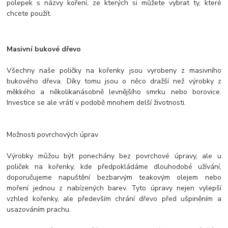
polepek s názvy koření, ze kterých si můžete vybrat ty, které
chcete použít.
Masivní bukové dřevo
Všechny naše poličky na kořenky jsou vyrobeny z masivního
bukového dřeva. Díky tomu jsou o něco dražší než výrobky z
měkkého a několikanásobně levnějšího smrku nebo borovice.
Investice se ale vrátí v podobě mnohem delší životnosti.
Možnosti povrchových úprav
Výrobky můžou být ponechány bez povrchové úpravy, ale u
poliček na kořenky, kde předpokládáme dlouhodobé užívání,
doporučujeme napuštění bezbarvým teakovým olejem nebo
moření jednou z nabízených barev. Tyto úpravy nejen vylepší
vzhled kořenky, ale především chrání dřevo před ušpiněním a
usazováním prachu.