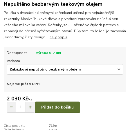
Napuštěno bezbarvým teakovým olejem
Polička s dvanácti skleněnými kořenkami určená pro nejnáročnější
zákazníky. Masivní bukové dřevo a prvotřídní zpracování z ní dělá sen
každého milovníka vaření. Kořenky jsou uložené ve čtyřech patrech a
zapadají do přesně vyfrézovaných otvorů. Díky tomuto řešení je zachován
jednoduchý, čistý design ...
celý popis
Dostupnost
Výroba 5-7 dní
Varianta
Nejsme plátci DPH
2 030 Kč
/
ks
Přidat do košíku
Číslo produktu:
719o