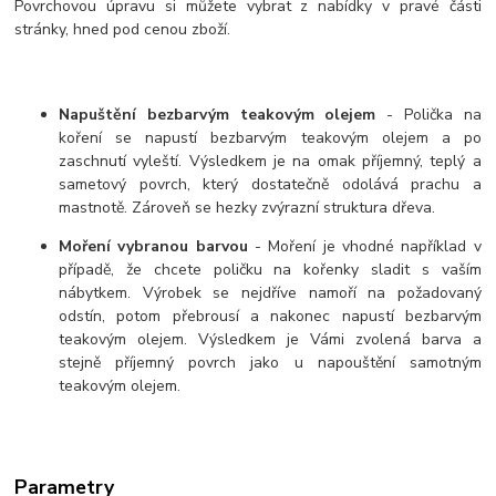
Povrchovou úpravu si můžete vybrat z nabídky v pravé části
stránky, hned pod cenou zboží.
Napuštění bezbarvým teakovým olejem
- Polička na
koření se napustí bezbarvým teakovým olejem a po
zaschnutí vyleští. Výsledkem je na omak příjemný, teplý a
sametový povrch, který dostatečně odolává prachu a
mastnotě. Zároveň se hezky zvýrazní struktura dřeva.
Moření vybranou barvou
- Moření je vhodné například v
případě, že chcete poličku na kořenky sladit s vaším
nábytkem. Výrobek se nejdříve namoří na požadovaný
odstín, potom přebrousí a nakonec napustí bezbarvým
teakovým olejem. Výsledkem je Vámi zvolená barva a
stejně příjemný povrch jako u napouštění samotným
teakovým olejem.
Parametry