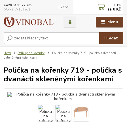
0
ks
+420 518 372 265
CZK
za
0 Kč
(Po-Pá, 7-15 hod.)
Menu
Hledat
Úvod
Poličky na kořenky
Polička na kořenky 719 - polička s dvanácti
skleněnými kořenkami
Polička na kořenky 719 - polička s
dvanácti skleněnými kořenkami