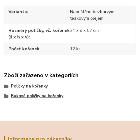
Varianta
Napuštěno bezbarvým
teakovým olejem
Rozměry poličky, vč. kořenek
24 x 8 x 57 cm
(š x h x v)
Počet kořenek
12 ks
Zboží zařazeno v kategoriích
Poličky na kořenky
Bukové poličky na kořenky
Informace pro zákazníky