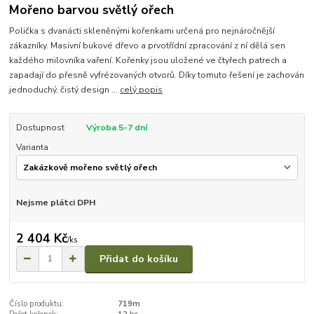
Mořeno barvou světlý ořech
Polička s dvanácti skleněnými kořenkami určená pro nejnáročnější
zákazníky. Masivní bukové dřevo a prvotřídní zpracování z ní dělá sen
každého milovníka vaření. Kořenky jsou uložené ve čtyřech patrech a
zapadají do přesně vyfrézovaných otvorů. Díky tomuto řešení je zachován
jednoduchý, čistý design ...
celý popis
Dostupnost
Výroba 5-7 dní
Varianta
Nejsme plátci DPH
2 404 Kč
/
ks
Přidat do košíku
Číslo produktu:
719m