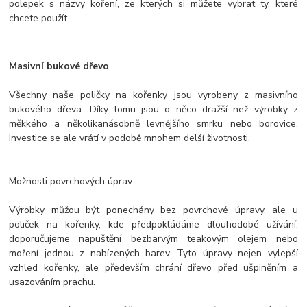
polepek s názvy koření, ze kterých si můžete vybrat ty, které
chcete použít.
Masivní bukové dřevo
Všechny naše poličky na kořenky jsou vyrobeny z masivního
bukového dřeva. Díky tomu jsou o něco dražší než výrobky z
měkkého a několikanásobně levnějšího smrku nebo borovice.
Investice se ale vrátí v podobě mnohem delší životnosti.
Možnosti povrchových úprav
Výrobky můžou být ponechány bez povrchové úpravy, ale u
poliček na kořenky, kde předpokládáme dlouhodobé užívání,
doporučujeme napuštění bezbarvým teakovým olejem nebo
moření jednou z nabízených barev. Tyto úpravy nejen vylepší
vzhled kořenky, ale především chrání dřevo před ušpiněním a
usazováním prachu.