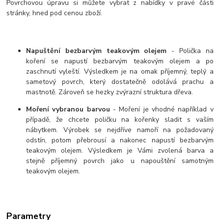
Povrchovou úpravu si můžete vybrat z nabídky v pravé části
stránky, hned pod cenou zboží.
Napuštění bezbarvým teakovým olejem
- Polička na
koření se napustí bezbarvým teakovým olejem a po
zaschnutí vyleští. Výsledkem je na omak příjemný, teplý a
sametový povrch, který dostatečně odolává prachu a
mastnotě. Zároveň se hezky zvýrazní struktura dřeva.
Moření vybranou barvou
- Moření je vhodné například v
případě, že chcete poličku na kořenky sladit s vaším
nábytkem. Výrobek se nejdříve namoří na požadovaný
odstín, potom přebrousí a nakonec napustí bezbarvým
teakovým olejem. Výsledkem je Vámi zvolená barva a
stejně příjemný povrch jako u napouštění samotným
teakovým olejem.
Parametry