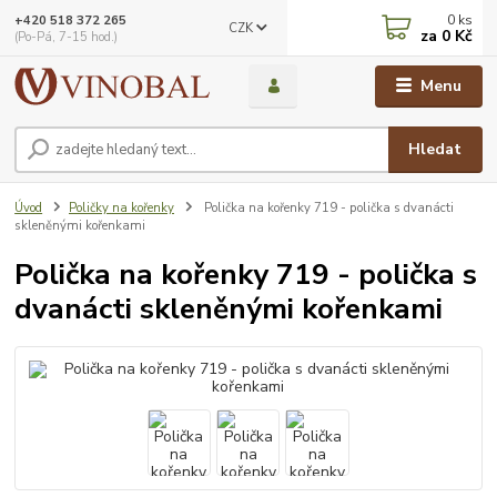
0
ks
+420 518 372 265
CZK
za
0 Kč
(Po-Pá, 7-15 hod.)
Menu
Hledat
Úvod
Poličky na kořenky
Polička na kořenky 719 - polička s dvanácti
skleněnými kořenkami
Polička na kořenky 719 - polička s
dvanácti skleněnými kořenkami